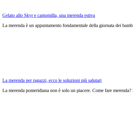
Gelato allo Skyr e camomilla, una merenda estiva
La merenda è un appuntamento fondamentale della giornata dei bambini
La merenda per ragazzi, ecco le soluzioni più salutari
La merenda pomeridiana non è solo un piacere. Come fare merenda? 