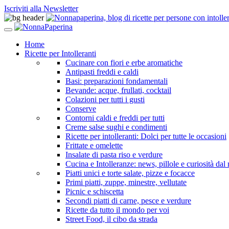
Iscriviti alla Newsletter
Home
Ricette per Intolleranti
Cucinare con fiori e erbe aromatiche
Antipasti freddi e caldi
Basi: preparazioni fondamentali
Bevande: acque, frullati, cocktail
Colazioni per tutti i gusti
Conserve
Contorni caldi e freddi per tutti
Creme salse sughi e condimenti
Ricette per intolleranti: Dolci per tutte le occasioni
Frittate e omelette
Insalate di pasta riso e verdure
Cucina e Intolleranze: news, pillole e curiosità da
Piatti unici e torte salate, pizze e focacce
Primi piatti, zuppe, minestre, vellutate
Picnic e schiscetta
Secondi piatti di carne, pesce e verdure
Ricette da tutto il mondo per voi
Street Food, il cibo da strada