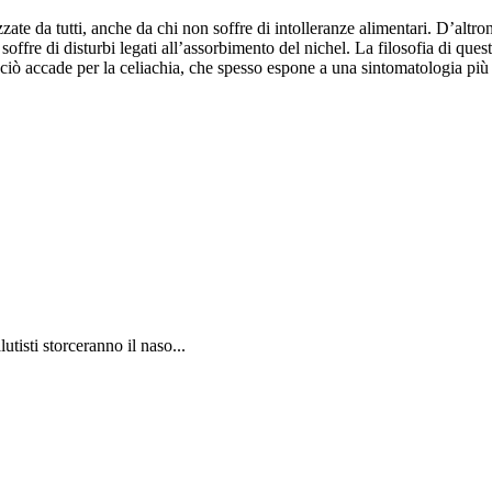
ate da tutti, anche da chi non soffre di intolleranze alimentari. D’altro
offre di disturbi legati all’assorbimento del nichel. La filosofia di questa
o ciò accade per la celiachia, che spesso espone a una sintomatologia più
utisti storceranno il naso...