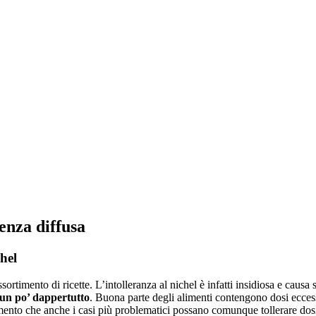
genza diffusa
chel
ssortimento di ricette. L’intolleranza al nichel è infatti insidiosa e causa
a un po’ dappertutto
. Buona parte degli alimenti contengono dosi eccessi
momento che anche i casi più problematici possano comunque tollerare dos