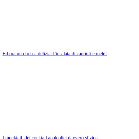
Ed ora una fresca delizia: l’insalata di carciofi e mele!
I mocktail, dei cocktail analcolici davvero sfiziosi