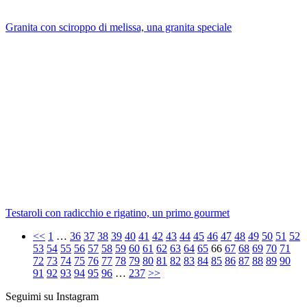
Granita con sciroppo di melissa, una granita speciale
Testaroli con radicchio e rigatino, un primo gourmet
<<
1
…
36
37
38
39
40
41
42
43
44
45
46
47
48
49
50
51
52
53
54
55
56
57
58
59
60
61
62
63
64
65
66
67
68
69
70
71
72
73
74
75
76
77
78
79
80
81
82
83
84
85
86
87
88
89
90
91
92
93
94
95
96
…
237
>>
Seguimi su Instagram