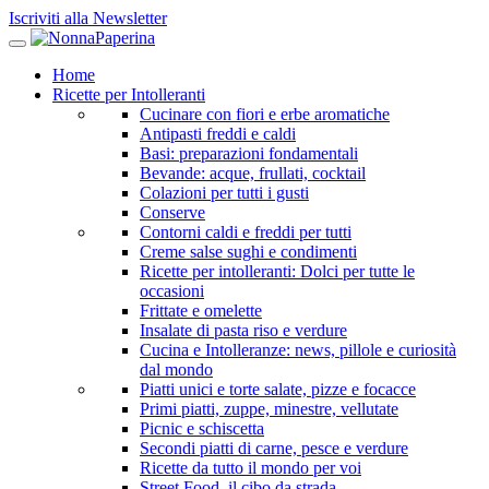
Iscriviti alla Newsletter
Home
Ricette per Intolleranti
Cucinare con fiori e erbe aromatiche
Antipasti freddi e caldi
Basi: preparazioni fondamentali
Bevande: acque, frullati, cocktail
Colazioni per tutti i gusti
Conserve
Contorni caldi e freddi per tutti
Creme salse sughi e condimenti
Ricette per intolleranti: Dolci per tutte le
occasioni
Frittate e omelette
Insalate di pasta riso e verdure
Cucina e Intolleranze: news, pillole e curiosità
dal mondo
Piatti unici e torte salate, pizze e focacce
Primi piatti, zuppe, minestre, vellutate
Picnic e schiscetta
Secondi piatti di carne, pesce e verdure
Ricette da tutto il mondo per voi
Street Food, il cibo da strada