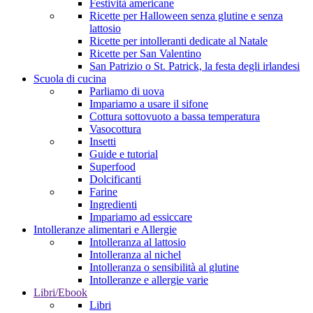
Festività americane
Ricette per Halloween senza glutine e senza
lattosio
Ricette per intolleranti dedicate al Natale
Ricette per San Valentino
San Patrizio o St. Patrick, la festa degli irlandesi
Scuola di cucina
Parliamo di uova
Impariamo a usare il sifone
Cottura sottovuoto a bassa temperatura
Vasocottura
Insetti
Guide e tutorial
Superfood
Dolcificanti
Farine
Ingredienti
Impariamo ad essiccare
Intolleranze alimentari e Allergie
Intolleranza al lattosio
Intolleranza al nichel
Intolleranza o sensibilità al glutine
Intolleranze e allergie varie
Libri/Ebook
Libri