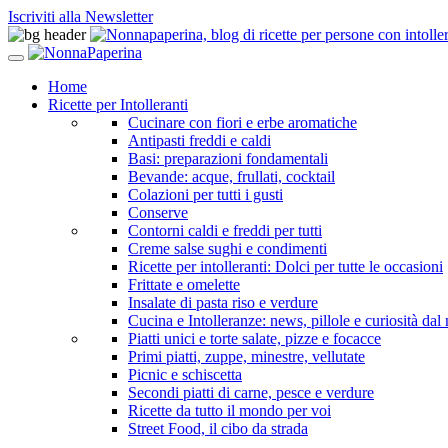
Iscriviti alla Newsletter
Home
Ricette per Intolleranti
Cucinare con fiori e erbe aromatiche
Antipasti freddi e caldi
Basi: preparazioni fondamentali
Bevande: acque, frullati, cocktail
Colazioni per tutti i gusti
Conserve
Contorni caldi e freddi per tutti
Creme salse sughi e condimenti
Ricette per intolleranti: Dolci per tutte le occasioni
Frittate e omelette
Insalate di pasta riso e verdure
Cucina e Intolleranze: news, pillole e curiosità da
Piatti unici e torte salate, pizze e focacce
Primi piatti, zuppe, minestre, vellutate
Picnic e schiscetta
Secondi piatti di carne, pesce e verdure
Ricette da tutto il mondo per voi
Street Food, il cibo da strada