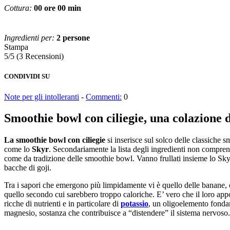
Cottura:
00 ore 00 min
Ingredienti per:
2 persone
Stampa
5/5
(3 Recensioni)
CONDIVIDI SU
Note per gli intolleranti
-
Commenti:
0
Smoothie bowl con ciliegie, una colazione d
La smoothie bowl con ciliegie
si inserisce sul solco delle classiche 
come lo
Skyr
. Secondariamente la lista degli ingredienti non comprend
come da tradizione delle smoothie bowl. Vanno frullati insieme lo Skyr, 
bacche di goji.
Tra i sapori che emergono più limpidamente vi è quello delle banane, 
quello secondo cui sarebbero troppo caloriche. E’ vero che il loro appor
ricche di nutrienti e in particolare di
potassio
, un oligoelemento fonda
magnesio, sostanza che contribuisce a “distendere” il sistema nervoso.