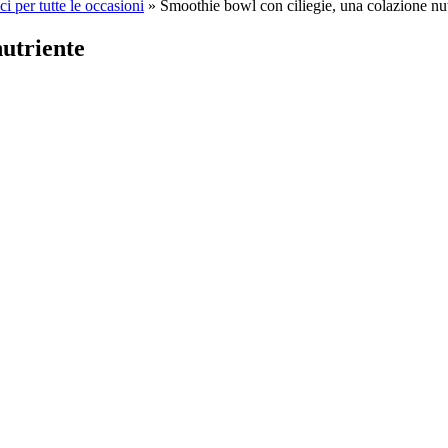
ci per tutte le occasioni
»
Smoothie bowl con ciliegie, una colazione nut
nutriente