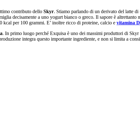
ottimo contributo dello
Skyr
. Stiamo parlando di un derivato del latte di 
glia decisamente a uno yogurt bianco o greco. Il sapore è altrettanto neu
80 kcal per 100 grammi. E’ inoltre ricco di proteine, calcio e
vitamina D
sa
. In primo luogo perché Exquisa è uno dei massimi produttori di Skyr 
 produzione integra questo importante ingrediente, e non si limita a cons