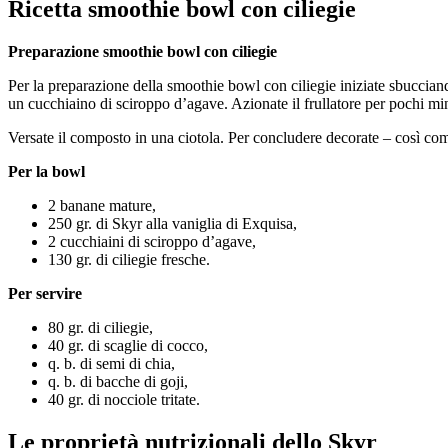
Ricetta smoothie bowl con ciliegie
Preparazione smoothie bowl con ciliegie
Per la preparazione della smoothie bowl con ciliegie iniziate sbucciand
un cucchiaino di sciroppo d’agave. Azionate il frullatore per pochi m
Versate il composto in una ciotola. Per concludere decorate – così come v
Per la bowl
2 banane mature,
250 gr. di Skyr alla vaniglia di Exquisa,
2 cucchiaini di sciroppo d’agave,
130 gr. di ciliegie fresche.
Per servire
80 gr. di ciliegie,
40 gr. di scaglie di cocco,
q. b. di semi di chia,
q. b. di bacche di goji,
40 gr. di nocciole tritate.
Le proprietà nutrizionali dello Skyr