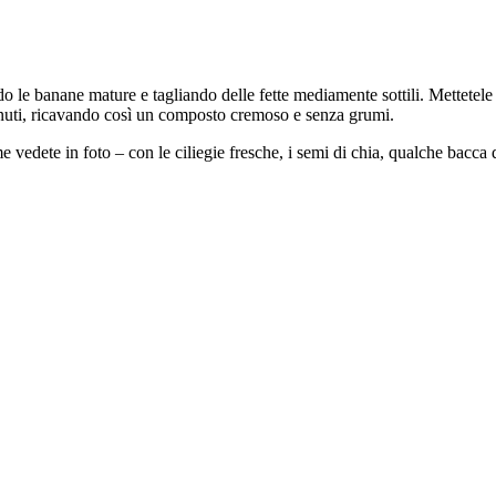
o le banane mature e tagliando delle fette mediamente sottili. Mettetele 
inuti, ricavando così un composto cremoso e senza grumi.
edete in foto – con le ciliegie fresche, i semi di chia, qualche bacca di g