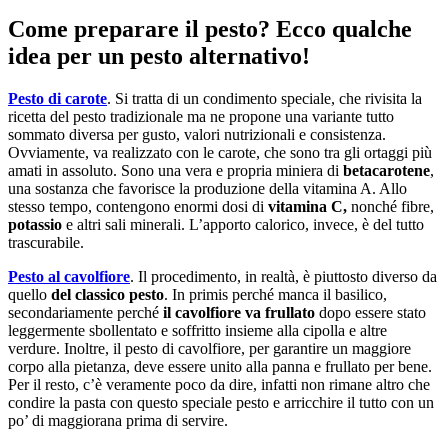
Come preparare il pesto? Ecco qualche
idea per un pesto alternativo!
Pesto di carote
. Si tratta di un condimento speciale, che rivisita la
ricetta del pesto tradizionale ma ne propone una variante tutto
sommato diversa per gusto, valori nutrizionali e consistenza.
Ovviamente, va realizzato con le carote, che sono tra gli ortaggi più
amati in assoluto. Sono una vera e propria miniera di
betacarotene
,
una sostanza che favorisce la produzione della vitamina A. Allo
stesso tempo, contengono enormi dosi di
vitamina C,
nonché fibre,
potassio
e altri sali minerali. L’apporto calorico, invece, è del tutto
trascurabile.
Pesto al cavolfiore
. Il procedimento, in realtà, è piuttosto diverso da
quello
del classico pesto
. In primis perché manca il basilico,
secondariamente perché
il cavolfiore va frullato
dopo essere stato
leggermente sbollentato e soffritto insieme alla cipolla e altre
verdure. Inoltre, il pesto di cavolfiore, per garantire un maggiore
corpo alla pietanza, deve essere unito alla panna e frullato per bene.
Per il resto, c’è veramente poco da dire, infatti non rimane altro che
condire la pasta con questo speciale pesto e arricchire il tutto con un
po’ di maggiorana prima di servire.