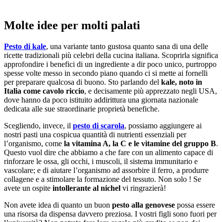
Molte idee per molti palati
Pesto di kale
, una variante tanto gustosa quanto sana di una delle
ricette tradizionali più celebri della cucina italiana. Scoprirla significa
approfondire i benefici di un ingrediente a dir poco unico, purtroppo
spesse volte messo in secondo piano quando ci si mette ai fornelli
per preparare qualcosa di buono. Sto parlando del
kale, noto in
Italia come cavolo riccio
, e decisamente più apprezzato negli USA,
dove hanno da poco istituito addirittura una giornata nazionale
dedicata alle sue straordinarie proprietà benefiche.
Scegliendo, invece, il
pesto di scarola
, possiamo aggiungere ai
nostri pasti una cospicua quantità di nutrienti essenziali per
l’organismo, come
la vitamina A, la C e le vitamine del gruppo B
.
Questo vuol dire che abbiamo a che fare con un alimento capace di
rinforzare le ossa, gli occhi, i muscoli, il sistema immunitario e
vascolare; e di aiutare l’organismo ad assorbire il ferro, a produrre
collagene e a stimolare la formazione del tessuto. Non solo ! Se
avete un ospite
intollerante al nichel
vi ringrazierà!
Non avete idea di quanto un buon
pesto alla genovese
possa essere
una risorsa da dispensa davvero preziosa. I vostri figli sono fuori per