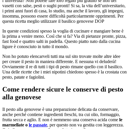
l’università? Non potrete fare loro regalo più gradito se non dei
vasetti con salse, pesti o sughi pronti! Si sa, la vita dell’universitario,
i primi anni fuori di casa, lo studio, ma anche il lavoro, gli impegni,
insomma, possono essere difficoltà particolarmente opprimenti. Per
questa ricetta meglio utilizzare il basilico genovese DOP
In queste condizioni spesso la voglia di cucinare e mangiare bene è
la prima a venire meno. Così che si fa? Via di pietanze pronte, pizza,
fast food e quattro salti in padella. Questo piatto nato dalla cucina
ligure è conosciuto in tutto il mondo.
Non ho potuto elencarveli tutti ma sul sito trovate molte altre idee
per creare il pesto in maniera differente. E nessuna vi deluderà!
Ovviamente il re di tutti i tipi di pesto rimane quello con il basilico.
Una delle ricette che i miei nipotini chiedono spesso è la crostata con
pesto, patate e fagiolini.
Come rendere sicure le conserve di pesto
alla genovese
Il pesto alla genovese è una preparazione delicata da conservare,
anche perché contiene ingredienti freschi, tra cui olio, formaggio,
frutta secca e aglio. E non è nemmeno una conserva acida come
le
marmellate o
le passate
, per questo non va gestita con leggerezza.