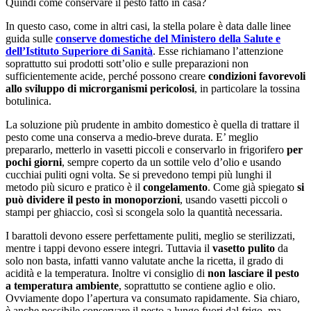
Quindi come conservare il pesto fatto in casa?
In questo caso, come in altri casi, la stella polare è data dalle linee
guida sulle
conserve domestiche del Ministero della Salute e
dell’Istituto Superiore di Sanità
. Esse richiamano l’attenzione
soprattutto sui prodotti sott’olio e sulle preparazioni non
sufficientemente acide, perché possono creare
condizioni favorevoli
allo sviluppo di microrganismi pericolosi
, in particolare la tossina
botulinica.
La soluzione più prudente in ambito domestico è quella di trattare il
pesto come una conserva a medio-breve durata. E’ meglio
prepararlo, metterlo in vasetti piccoli e conservarlo in frigorifero
per
pochi giorni
, sempre coperto da un sottile velo d’olio e usando
cucchiai puliti ogni volta. Se si prevedono tempi più lunghi il
metodo più sicuro e pratico è il
congelamento
. Come già spiegato
si
può dividere il pesto in monoporzioni
, usando vasetti piccoli o
stampi per ghiaccio, così si scongela solo la quantità necessaria.
I barattoli devono essere perfettamente puliti, meglio se sterilizzati,
mentre i tappi devono essere integri. Tuttavia il
vasetto pulito
da
solo non basta, infatti vanno valutate anche la ricetta, il grado di
acidità e la temperatura. Inoltre vi consiglio di
non lasciare il pesto
a temperatura ambiente
, soprattutto se contiene aglio e olio.
Ovviamente dopo l’apertura va consumato rapidamente. Sia chiaro,
è anche possibile conservare il pesto a lungo fuori dal frigo, ma