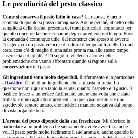
Le peculiarità del pesto classico
Come si conserva il pesto fatto in casa?
La risposta è meno
scontata di quanto si possa immaginare. Anche perché, al netto della
semplicità della ricetta, presenta dei tratti particolari, soprattutto per
quanto concerne la conservazione degli ingredienti nel tempo. Porsi
la domanda è comunque utile, dal momento che spesso si avverte
l’esigenza di un pasto veloce e di ridurre il tempo ai fornelli. In quel
caso, cosa c’è di meglio di una salsa pronta ma, allo stesso tempo,
casereccia e di qualità? Di seguito, vi elenco alcune delle
problematiche che vanno affrontate quando si ragiona sulla
conservazione
del pesto.
Gli ingredienti sono molto deperibili
. Il riferimento è in particolare
al
basilico
. È infatti un ingrediente che si guasta in fretta. La
questione non riguarda tanto la salute, quanto l’aspetto e il gusto. Il
basilico fresco si annerisce facilmente, anche una volta che è stato
frullato e unito agli altri ingredienti. In quel caso restituisce uno
sgradevole sentore amaro, che incide in maniera negativa dal punto
di vista organolettico.
L’aroma del pesto dipende dalla sua freschezza
. Mi riferisco in
particolare a un problema che sicuramente avrete avvertito anche
voi. Il pesto perde molto facilmente il suo aroma e, anche quando lo
si consuma a distanza di un solo giorno, il sapore si indebolisce. Da