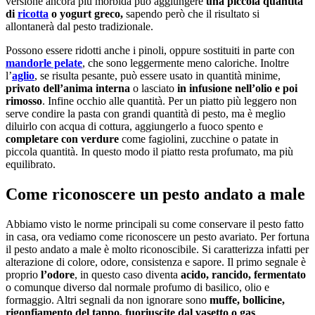
versione ancora più morbida può aggiungere
una piccola quantità
di
ricotta
o yogurt greco,
sapendo però che il risultato si
allontanerà dal pesto tradizionale.
Possono essere ridotti anche i pinoli, oppure sostituiti in parte con
mandorle pelate
, che sono leggermente meno caloriche. Inoltre
l’
aglio
, se risulta pesante, può essere usato in quantità minime,
privato dell’anima interna
o lasciato
in infusione nell’olio e poi
rimosso
. Infine occhio alle quantità. Per un piatto più leggero non
serve condire la pasta con grandi quantità di pesto, ma è meglio
diluirlo con acqua di cottura, aggiungerlo a fuoco spento e
completare con verdure
come fagiolini, zucchine o patate in
piccola quantità. In questo modo il piatto resta profumato, ma più
equilibrato.
Come riconoscere un pesto andato a male
Abbiamo visto le norme principali su come conservare il pesto fatto
in casa, ora vediamo come riconoscere un pesto avariato. Per fortuna
il pesto andato a male è molto riconoscibile. Si caratterizza infatti per
alterazione di colore, odore, consistenza e sapore. Il primo segnale è
proprio
l’odore
, in questo caso diventa
acido, rancido, fermentato
o comunque diverso dal normale profumo di basilico, olio e
formaggio. Altri segnali da non ignorare sono
muffe, bollicine,
rigonfiamento del tappo, fuoriuscite dal vasetto o gas