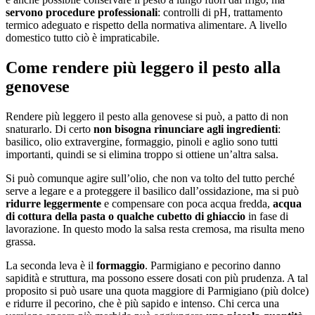
servono procedure professionali
: controlli di pH, trattamento
termico adeguato e rispetto della normativa alimentare. A livello
domestico tutto ciò è impraticabile.
Come rendere più leggero il pesto alla
genovese
Rendere più leggero il pesto alla genovese si può, a patto di non
snaturarlo. Di certo
non bisogna rinunciare agli ingredienti
:
basilico, olio extravergine, formaggio, pinoli e aglio sono tutti
importanti, quindi se si elimina troppo si ottiene un’altra salsa.
Si può comunque agire sull’olio, che non va tolto del tutto perché
serve a legare e a proteggere il basilico dall’ossidazione, ma si può
ridurre leggermente
e compensare con poca acqua fredda,
acqua
di cottura della pasta o qualche cubetto di ghiaccio
in fase di
lavorazione. In questo modo la salsa resta cremosa, ma risulta meno
grassa.
La seconda leva è il
formaggio
. Parmigiano e pecorino danno
sapidità e struttura, ma possono essere dosati con più prudenza. A tal
proposito si può usare una quota maggiore di Parmigiano (più dolce)
e ridurre il pecorino, che è più sapido e intenso. Chi cerca una