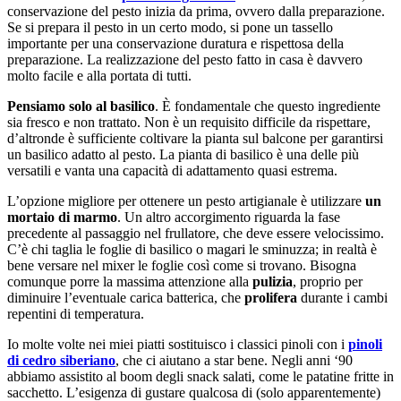
conservazione del pesto inizia da prima, ovvero dalla preparazione.
Se si prepara il pesto in un certo modo, si pone un tassello
importante per una conservazione duratura e rispettosa della
preparazione. La realizzazione del pesto fatto in casa è davvero
molto facile e alla portata di tutti.
Pensiamo solo al basilico
. È fondamentale che questo ingrediente
sia fresco e non trattato. Non è un requisito difficile da rispettare,
d’altronde è sufficiente coltivare la pianta sul balcone per garantirsi
un basilico adatto al pesto. La pianta di basilico è una delle più
versatili e vanta una capacità di adattamento quasi estrema.
L’opzione migliore per ottenere un pesto artigianale è utilizzare
un
mortaio di marmo
. Un altro accorgimento riguarda la fase
precedente al passaggio nel frullatore, che deve essere velocissimo.
C’è chi taglia le foglie di basilico o magari le sminuzza; in realtà è
bene versare nel mixer le foglie così come si trovano. Bisogna
comunque porre la massima attenzione alla
pulizia
, proprio per
diminuire l’eventuale carica batterica, che
prolifera
durante i cambi
repentini di temperatura.
Io molte volte nei miei piatti sostituisco i classici pinoli con i
pinoli
di cedro siberiano
, che ci aiutano a star bene. Negli anni ‘90
abbiamo assistito al boom degli snack salati, come le patatine fritte in
sacchetto. L’esigenza di gustare qualcosa di (solo apparentemente)