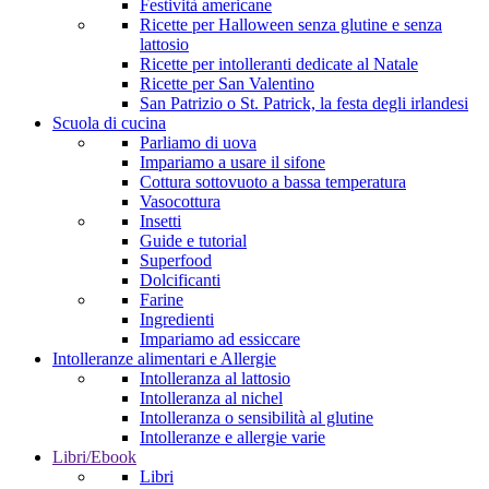
Festività americane
Ricette per Halloween senza glutine e senza
lattosio
Ricette per intolleranti dedicate al Natale
Ricette per San Valentino
San Patrizio o St. Patrick, la festa degli irlandesi
Scuola di cucina
Parliamo di uova
Impariamo a usare il sifone
Cottura sottovuoto a bassa temperatura
Vasocottura
Insetti
Guide e tutorial
Superfood
Dolcificanti
Farine
Ingredienti
Impariamo ad essiccare
Intolleranze alimentari e Allergie
Intolleranza al lattosio
Intolleranza al nichel
Intolleranza o sensibilità al glutine
Intolleranze e allergie varie
Libri/Ebook
Libri