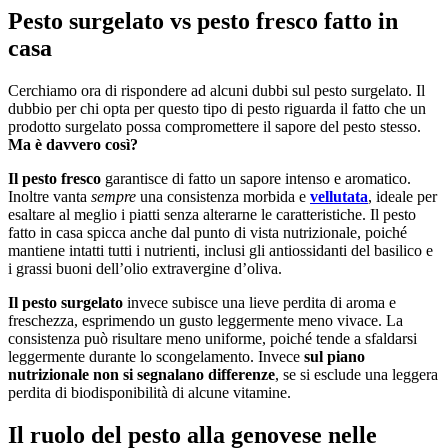
Pesto surgelato vs pesto fresco fatto in
casa
Cerchiamo ora di rispondere ad alcuni dubbi sul pesto surgelato. Il
dubbio per chi opta per questo tipo di pesto riguarda il fatto che un
prodotto surgelato possa compromettere il sapore del pesto stesso.
Ma è davvero così?
Il pesto fresco
garantisce di fatto un sapore intenso e aromatico.
Inoltre vanta
sempre
una consistenza morbida e
vellutata
, ideale per
esaltare al meglio i piatti senza alterarne le caratteristiche. Il pesto
fatto in casa spicca anche dal punto di vista nutrizionale, poiché
mantiene intatti tutti i nutrienti, inclusi gli antiossidanti del basilico e
i grassi buoni dell’olio extravergine d’oliva.
Il pesto surgelato
invece subisce una lieve perdita di aroma e
freschezza, esprimendo un gusto leggermente meno vivace. La
consistenza può risultare meno uniforme, poiché tende a sfaldarsi
leggermente durante lo scongelamento. Invece
sul piano
nutrizionale non si segnalano differenze
, se si esclude una leggera
perdita di biodisponibilità di alcune vitamine.
Il ruolo del pesto alla genovese nelle