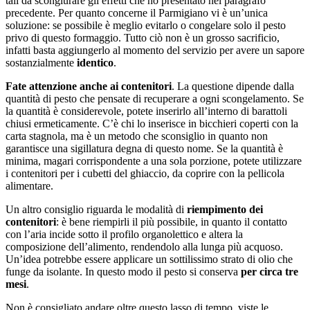
tali da scongiurare gli effetti che ho presentato nel paragrafo
precedente. Per quanto concerne il Parmigiano vi è un’unica
soluzione: se possibile è meglio evitarlo o congelare solo il pesto
privo di questo formaggio. Tutto ciò non è un grosso sacrificio,
infatti basta aggiungerlo al momento del servizio per avere un sapore
sostanzialmente
identico
.
Fate attenzione anche ai contenitori
. La questione dipende dalla
quantità di pesto che pensate di recuperare a ogni scongelamento. Se
la quantità è considerevole, potete inserirlo all’interno di barattoli
chiusi ermeticamente. C’è chi lo inserisce in bicchieri coperti con la
carta stagnola, ma è un metodo che sconsiglio in quanto non
garantisce una sigillatura degna di questo nome. Se la quantità è
minima, magari corrispondente a una sola porzione, potete utilizzare
i contenitori per i cubetti del ghiaccio, da coprire con la pellicola
alimentare.
Un altro consiglio riguarda le modalità di
riempimento dei
contenitori
: è bene riempirli il più possibile, in quanto il contatto
con l’aria incide sotto il profilo organolettico e altera la
composizione dell’alimento, rendendolo alla lunga più acquoso.
Un’idea potrebbe essere applicare un sottilissimo strato di olio che
funge da isolante. In questo modo il pesto si conserva
per circa tre
mesi
.
Non è consigliato andare oltre questo lasso di tempo, viste le