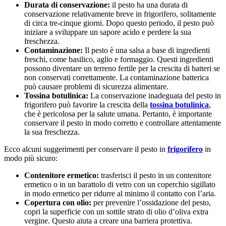
Durata di conservazione:
il pesto ha una durata di
conservazione relativamente breve in frigorifero, solitamente
di circa tre-cinque giorni. Dopo questo periodo, il pesto può
iniziare a sviluppare un sapore acido e perdere la sua
freschezza.
Contaminazione:
Il pesto è una salsa a base di ingredienti
freschi, come basilico, aglio e formaggio. Questi ingredienti
possono diventare un terreno fertile per la crescita di batteri se
non conservati correttamente. La contaminazione batterica
può causare problemi di sicurezza alimentare.
Tossina botulinica:
La conservazione inadeguata del pesto in
frigorifero può favorire la crescita della
tossina botulinica
,
che è pericolosa per la salute umana. Pertanto, è importante
conservare il pesto in modo corretto e controllare attentamente
la sua freschezza.
Ecco alcuni suggerimenti per conservare il pesto in
frigorifero
in
modo più sicuro:
Contenitore ermetico:
trasferisci il pesto in un contenitore
ermetico o in un barattolo di vetro con un coperchio sigillato
in modo ermetico per ridurre al minimo il contatto con l’aria.
Copertura con olio:
per prevenire l’ossidazione del pesto,
copri la superficie con un sottile strato di olio d’oliva extra
vergine. Questo aiuta a creare una barriera protettiva.