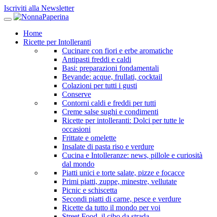
Iscriviti alla Newsletter
Home
Ricette per Intolleranti
Cucinare con fiori e erbe aromatiche
Antipasti freddi e caldi
Basi: preparazioni fondamentali
Bevande: acque, frullati, cocktail
Colazioni per tutti i gusti
Conserve
Contorni caldi e freddi per tutti
Creme salse sughi e condimenti
Ricette per intolleranti: Dolci per tutte le
occasioni
Frittate e omelette
Insalate di pasta riso e verdure
Cucina e Intolleranze: news, pillole e curiosità
dal mondo
Piatti unici e torte salate, pizze e focacce
Primi piatti, zuppe, minestre, vellutate
Picnic e schiscetta
Secondi piatti di carne, pesce e verdure
Ricette da tutto il mondo per voi
Street Food, il cibo da strada