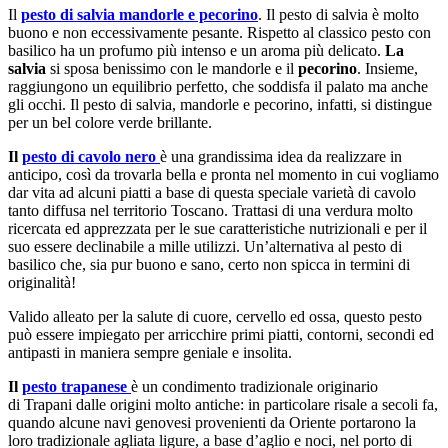
Il
pesto di salvia mandorle e pecorino
. Il pesto di salvia è molto
buono e non eccessivamente pesante. Rispetto al classico pesto con
basilico ha un profumo più intenso e un aroma più delicato.
La
salvia
si sposa benissimo con le mandorle e il
pecorino
. Insieme,
raggiungono un equilibrio perfetto, che soddisfa il palato ma anche
gli occhi. Il pesto di salvia, mandorle e pecorino, infatti, si distingue
per un bel colore verde brillante.
Il
pesto di cavolo nero
è una grandissima idea da realizzare in
anticipo, così da trovarla bella e pronta nel momento in cui vogliamo
dar vita ad alcuni piatti a base di questa speciale varietà di cavolo
tanto diffusa nel territorio Toscano. Trattasi di una verdura molto
ricercata ed apprezzata per le sue caratteristiche nutrizionali e per il
suo essere declinabile a mille utilizzi. Un’alternativa al pesto di
basilico che, sia pur buono e sano, certo non spicca in termini di
originalità!
Valido alleato per la salute di cuore, cervello ed ossa, questo pesto
può essere impiegato per arricchire primi piatti, contorni, secondi ed
antipasti in maniera sempre geniale e insolita.
Il
pesto trapanese
è un condimento tradizionale originario
di Trapani dalle origini molto antiche: in particolare risale a secoli fa,
quando alcune navi genovesi provenienti da Oriente portarono la
loro tradizionale agliata ligure, a base d’aglio e noci, nel porto di