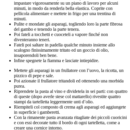
impastare vigorosamente su un piano di lavoro per alcuni
minuti, in modo da renderla bella elastica. Coprite con
pellicola alimentare e mettete in frigo per una trentina di
minuti.
Pulite e mondate gli asparagi, togliendo loro la parte fibrosa
del gambo e tenendo la parte tenera.
Poi fateli a tocchetti e cuoceteli a vapore finché non
diventeranno teneri.
Fateli poi saltare in padella qualche minuto insieme allo
scalogno finissimamente tritato ed un goccio di olio,
insaporendoli ben bene.
Infine spegnete la fiamma e lasciate intiepidire.
Mettete gli asparagi in un frullatore con l’uovo, la ricotta, un
pizzico di pepe e sale.
Poi azionate il frullatore tritandoli ed ottenendo una morbida
purea.
Riprendete la pasta al vino e dividetela in sei parti: con quattro
di queste (dopo averle stese col mattarello) rivestite quattro
stampi da tartelletta leggermente unti d’olio.
Riempiteli col composto di crema agli asparagi ed aggiungete
in superficie i gamberetti.
Con la rimanente pasta avanzata ritagliate dei piccoli cuoricini
e con essi decorate tutto il bordo di ogni tartelletta, come a
creare una cornice intorno.