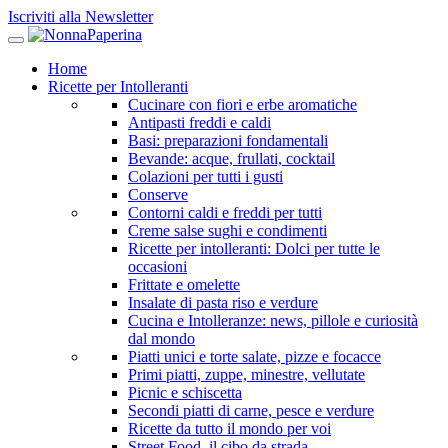
Iscriviti alla Newsletter
Home
Ricette per Intolleranti
Cucinare con fiori e erbe aromatiche
Antipasti freddi e caldi
Basi: preparazioni fondamentali
Bevande: acque, frullati, cocktail
Colazioni per tutti i gusti
Conserve
Contorni caldi e freddi per tutti
Creme salse sughi e condimenti
Ricette per intolleranti: Dolci per tutte le
occasioni
Frittate e omelette
Insalate di pasta riso e verdure
Cucina e Intolleranze: news, pillole e curiosità
dal mondo
Piatti unici e torte salate, pizze e focacce
Primi piatti, zuppe, minestre, vellutate
Picnic e schiscetta
Secondi piatti di carne, pesce e verdure
Ricette da tutto il mondo per voi
Street Food, il cibo da strada