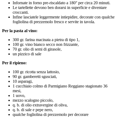
Infornate in forno pre-riscaldato a 180° per circa 20 minuti.
Le tartellette devono ben dorarsi in superficie e diventare
croccanti.
Infine lasciatele leggermente intiepidire, decorate con qualche
fogliolina di prezzemolo fresco e servite in tavola.
Per la pasta al vino:
300 gr. farina macinata a pietra di tipo 1,
100 gr. vino bianco secco non frizzante,
70 gr. olio di semi di girasole,
un pizzico di sale
Per il ripieno:
100 gr. ricotta senza lattosio,
90 gr. gamberetti sgusciati,
10 asparagi,
1 cucchiaio colmo di Parmigiano Reggiano stagionato 36
mesi,
1 uovo,
mezzo scalogno piccolo,
q. b. di olio extravergine di oliva,
q. b. di sale e pepe nero,
qualche fogliolina di prezzemolo per decorare