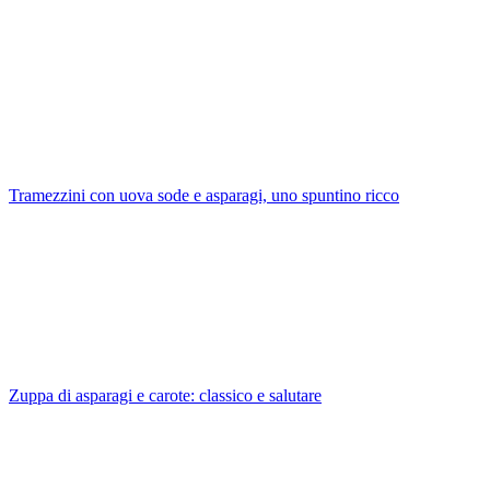
Tramezzini con uova sode e asparagi, uno spuntino ricco
Zuppa di asparagi e carote: classico e salutare