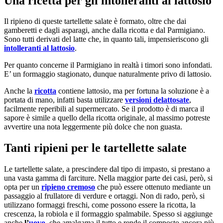
Una ricetta per gli intolleranti al lattosio
Il ripieno di queste tartellette salate è formato, oltre che dai
gamberetti e dagli asparagi, anche dalla ricotta e dal Parmigiano.
Sono tutti derivati del latte che, in quanto tali, impensieriscono gli
intolleranti al lattosio
.
Per quanto concerne il Parmigiano in realtà i timori sono infondati.
E’ un formaggio stagionato, dunque naturalmente privo di lattosio.
Anche la
ricotta
contiene lattosio, ma per fortuna la soluzione è a
portata di mano, infatti basta utilizzare
versioni delattosate
,
facilmente reperibili al supermercato. Se il prodotto è di marca il
sapore è simile a quello della ricotta originale, al massimo potreste
avvertire una nota leggermente più dolce che non guasta.
Tanti ripieni per le tartellette salate
Le tartellette salate, a prescindere dal tipo di impasto, si prestano a
una vasta gamma di farciture. Nella maggior parte dei casi, però, si
opta per un
ripieno cremoso
che può essere ottenuto mediante un
passaggio al frullatore di verdure e ortaggi. Non di rado, però, si
utilizzano formaggi freschi, come possono essere la ricotta, la
crescenza, la robiola e il formaggio spalmabile. Spesso si aggiunge
anche
l’
uovo
, che amalgama il tutto e rende il composto ancora più