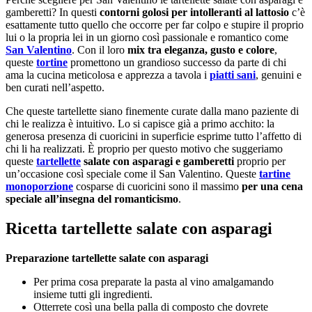
gamberetti? In questi
contorni golosi per intolleranti al lattosio
c’è
esattamente tutto quello che occorre per far colpo e stupire il proprio
lui o la propria lei in un giorno così passionale e romantico come
San Valentino
. Con il loro
mix tra eleganza, gusto e colore
,
queste
tortine
promettono un grandioso successo da parte di chi
ama la cucina meticolosa e apprezza a tavola i
piatti sani
, genuini e
ben curati nell’aspetto.
Che queste tartellette siano finemente curate dalla mano paziente di
chi le realizza è intuitivo. Lo si capisce già a primo acchito: la
generosa presenza di cuoricini in superficie esprime tutto l’affetto di
chi li ha realizzati. È proprio per questo motivo che suggeriamo
queste
tartellette
salate con asparagi e gamberetti
proprio per
un’occasione così speciale come il San Valentino. Queste
tartine
monoporzione
cosparse di cuoricini sono il massimo
per una cena
speciale all’insegna del romanticismo
.
Ricetta tartellette salate con asparagi
Preparazione tartellette salate con asparagi
Per prima cosa preparate la pasta al vino amalgamando
insieme tutti gli ingredienti.
Otterrete così una bella palla di composto che dovrete