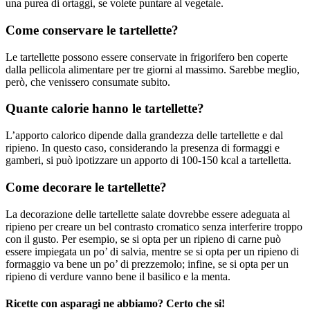
una purea di ortaggi, se volete puntare al vegetale.
Come conservare le tartellette?
Le tartellette possono essere conservate in frigorifero ben coperte
dalla pellicola alimentare per tre giorni al massimo. Sarebbe meglio,
però, che venissero consumate subito.
Quante calorie hanno le tartellette?
L’apporto calorico dipende dalla grandezza delle tartellette e dal
ripieno. In questo caso, considerando la presenza di formaggi e
gamberi, si può ipotizzare un apporto di 100-150 kcal a tartelletta.
Come decorare le tartellette?
La decorazione delle tartellette salate dovrebbe essere adeguata al
ripieno per creare un bel contrasto cromatico senza interferire troppo
con il gusto. Per esempio, se si opta per un ripieno di carne può
essere impiegata un po’ di salvia, mentre se si opta per un ripieno di
formaggio va bene un po’ di prezzemolo; infine, se si opta per un
ripieno di verdure vanno bene il basilico e la menta.
Ricette con asparagi ne abbiamo? Certo che si!