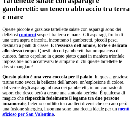
Tartellette salate con asparagi e
gamberetti: un tenero abbraccio tra terra
e mare
Queste piccole e graziose tartellette salate con asparagi sono dei
deliziosi
contorni
sospesi tra terra e mare. Gli asparagi, frutto di
una terra aspra e incolta, incontrano i gamberetti, piccoli pesci
destinati a piatti di classe.
È l’essenza dell’amore, forte e delicato
allo stesso tempo
. Questi piccoli gamberetti hanno qualcosa di
curioso, fanno capolino in questo piatto quasi in maniera trionfale,
impossibile non accattivarsi le simpatie di chi queste tartellette le
dovrà mangiare!
Questo piatto è una vera coccola per il palato
. In questa graziose
tartine tutto evoca la bellezza dell’amore, un’esplosione di colore,
dal verde degli asparagi al rosa dei gamberetti, in un contrasto di
sapori che riesce però a creare una sintonia perfetta. È qualcosa di
magico che
rispecchia fedelmente il legame tra due persone
innamorate
, l’eterno conflitto tra caratteri diversi che cercano però
una fusione sinergica, insomma sono una ricetta ideale per un
menù
sfizioso per San Valentino
.