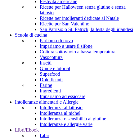
Festività americane
Ricette per Halloween senza glutine e senza
lattosio
Ricette per intolleranti dedicate al Natale
Ricette per San Valentino
San Patrizio o St. Patrick, la festa degli irlandesi
Scuola di cucina
Parliamo di uova
Impariamo a usare il sifone
Cottura sottovuoto a bassa temperatura
Vasocottura
Insetti
Guide e tutorial
Superfood
Dolcificanti
Farine
Ingredienti
Impariamo ad essiccare
Intolleranze alimentari e Allergie
Intolleranza al lattosio
Intolleranza al nichel
Intolleranza o sensibilità al glutine
Intolleranze e allergie varie
Libri/Ebook
Libri