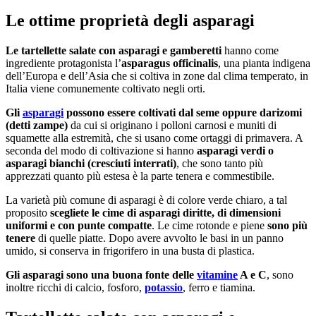
Le ottime proprietà degli asparagi
Le tartellette salate con asparagi e gamberetti
hanno come
ingrediente protagonista l’
asparagus officinalis
, una pianta indigena
dell’Europa e dell’Asia che si coltiva in zone dal clima temperato, in
Italia viene comunemente coltivato negli orti.
Gli
asparagi
possono essere coltivati dal seme oppure darizomi
(detti zampe)
da cui si originano i polloni carnosi e muniti di
squamette alla estremità, che si usano come ortaggi di primavera. A
seconda del modo di coltivazione si hanno
asparagi verdi o
asparagi bianchi (cresciuti interrati)
, che sono tanto più
apprezzati quanto più estesa è la parte tenera e commestibile.
La varietà più comune di asparagi è di colore verde chiaro, a tal
proposito
scegliete le cime di asparagi diritte, di dimensioni
uniformi e con punte compatte
. Le cime rotonde e piene
sono più
tenere
di quelle piatte. Dopo avere avvolto le basi in un panno
umido, si conserva in frigorifero in una busta di plastica.
Gli asparagi sono una buona fonte delle
vitamine
A e C
, sono
inoltre ricchi di calcio, fosforo,
potassio
, ferro e tiamina.