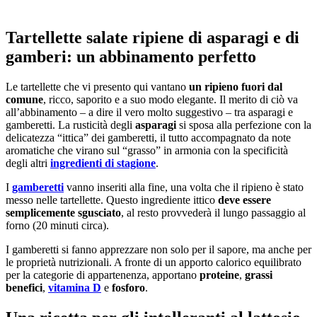
Tartellette salate ripiene di asparagi e di
gamberi: un abbinamento perfetto
Le tartellette che vi presento qui vantano
un ripieno fuori dal
comune
, ricco, saporito e a suo modo elegante. Il merito di ciò va
all’abbinamento – a dire il vero molto suggestivo – tra asparagi e
gamberetti. La rusticità degli
asparagi
si sposa alla perfezione con la
delicatezza “ittica” dei gamberetti, il tutto accompagnato da note
aromatiche che virano sul “grasso” in armonia con la specificità
degli altri
ingredienti di stagione
.
I
gamberetti
vanno inseriti alla fine, una volta che il ripieno è stato
messo nelle tartellette. Questo ingrediente ittico
deve essere
semplicemente sgusciato
, al resto provvederà il lungo passaggio al
forno (20 minuti circa).
I gamberetti si fanno apprezzare non solo per il sapore, ma anche per
le proprietà nutrizionali. A fronte di un apporto calorico equilibrato
per la categorie di appartenenza, apportano
proteine
,
grassi
benefici
,
vitamina D
e
fosforo
.