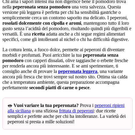
Chi ama i sapori intensi ma non digerisce bene il pomodoro trova
nella
peperonata senza pomodoro
una vera salvezza. Questa
versione più leggera è perfetta per chi ha sensibilità gastriche o
semplicemente cerca un contorno saporito ma delicato. I peperoni,
rosolati dolcemente con cipolla e aromi
, mantengono tutto il loro
gusto senza l’acidità del pomodoro, risultando quindi più digeribili e
versatili. È una
ricetta
adatta anche a chi segue regimi alimentari
specifici, come gli intolleranti al nichel o chi ha difficoltà digestive.
La cottura lenta, a fuoco dolce, permette ai peperoni di diventare
morbidi e profumati. Puoi arricchire la tua
peperonata senza
pomodoro
con capperi dissalati, olive taggiasche o erbette fresche
per renderla ancora più interessante. E se ami sperimentare, ti
consiglio anche di provare la
peperonata leggera
, una variante
ancora più fresca che trovi sempre sul nostro sito. Ottima sia calda
che a temperatura ambiente, questa preparazione accompagna
perfettamente
secondi piatti di carne o pesce
.
🥗 Vuoi variare la tua peperonata?
Prova i
peperoni ripieni
alla siciliana
o una sfiziosa
frittata di peperoni
: due ricette
semplici e perfette anche per chi ha intolleranze. La varietà dei
peperoni si presta a mille soluzioni!