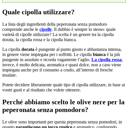
Quale cipolla utilizzare?
La lista degli ingredienti della peperonata senza pomodoro
comprende anche le
cipolle
. Il dubbio è sempre lo stesso: quale
varietà di cipolle utilizzare? La scelta è un genere tra la cipolla
dorata, la cipolla rossa e la cipolla bianca.
La cipolla
dorata
è pungente al punto giusto e abbastanza intensa,
in genere viene impiegata per i soffritti. Le cipolla
bianca
è la più
pungente in assoluto e ricorda vagamente l’aglio.
La cipolla rossa
,
invece, è molto delicata, aromatica e quasi dolce, non a caso viene
impiegata anche per il consumo a crudo, all’interno di fresche
insalate.
Potete decidere liberamente quale tipo di cipolla utilizzare, in base ai
vostri gusti e al risultato che volete ottenere.
Perché abbiamo scelto le olive nere per la
peperonata senza pomodoro?
Le olive sono importanti per questa peperonata senza pomodori, in
quanto
garantiscono un tocco rustico
e aromatico, conferendo