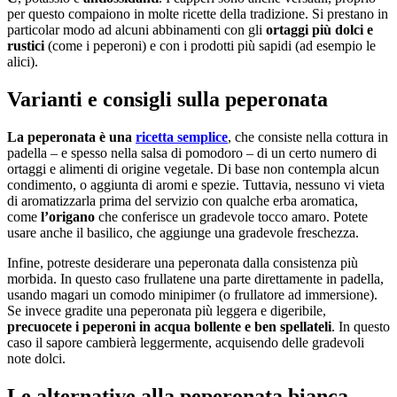
per questo compaiono in molte ricette della tradizione. Si prestano in
particolar modo ad alcuni abbinamenti con gli
ortaggi più dolci e
rustici
(come i peperoni) e con i prodotti più sapidi (ad esempio le
alici).
Varianti e consigli sulla peperonata
La peperonata è una
ricetta semplice
, che consiste nella cottura in
padella – e spesso nella salsa di pomodoro – di un certo numero di
ortaggi e alimenti di origine vegetale. Di base non contempla alcun
condimento, o aggiunta di aromi e spezie. Tuttavia, nessuno vi vieta
di aromatizzarla prima del servizio con qualche erba aromatica,
come
l’origano
che conferisce un gradevole tocco amaro. Potete
usare anche il basilico, che aggiunge una gradevole freschezza.
Infine, potreste desiderare una peperonata dalla consistenza più
morbida. In questo caso frullatene una parte direttamente in padella,
usando magari un comodo minipimer (o frullatore ad immersione).
Se invece gradite una peperonata più leggera e digeribile,
precuocete i peperoni in acqua bollente e ben spellateli
. In questo
caso il sapore cambierà leggermente, acquisendo delle gradevoli
note dolci.
Le alternative alla peperonata bianca