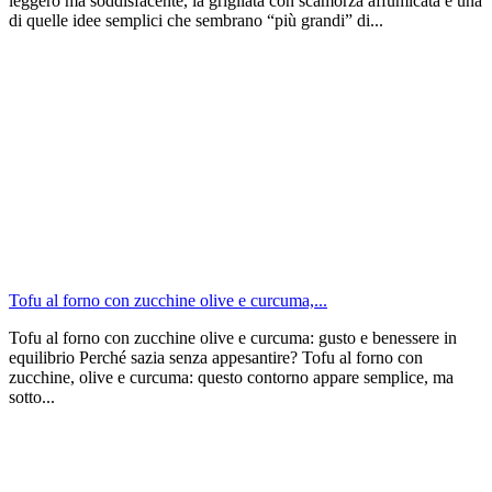
leggero ma soddisfacente, la grigliata con scamorza affumicata è una
di quelle idee semplici che sembrano “più grandi” di...
Tofu al forno con zucchine olive e curcuma,...
Tofu al forno con zucchine olive e curcuma: gusto e benessere in
equilibrio Perché sazia senza appesantire? Tofu al forno con
zucchine, olive e curcuma: questo contorno appare semplice, ma
sotto...