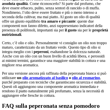
assoluta qualità
. Come riconoscerlo? Si parte dal profumo, che
deve essere erbaceo, pulito, senza sentori di rancido o di muffa.
Nondimeno, l’olio deve essere fruttato e più o meno intenso a
seconda della cultivar, ma mai piatto. Al gusto un olio di qualità
offre un giusto equilibrio
tra amaro e piccante
: queste due
componenti non fanno difetto, anzi rappresentano indicatori della
presenza di polifenoli, importanti sia per
il gusto
sia per le
proprietà
nutrizionali
.
Certo, c’è olio e olio. Personalmente vi consiglio un olio non troppo
maturo, caratterizzato da un fruttato verde. Questo tipo di olio si
integra meglio con i
peperoni
, esaltandone la dolcezza naturale.
Anche con un olio con un buon livello di acidità libera, e perossidi
ai minimi termini, garantisce una maggiore stabilità in cottura e una
migliore resa aromatica.
Per una versione ancora più raffinata della peperonata bianca si può
utilizzare
un
olio aromatizzato al basilico
o
olio al rosmarino
,
purché preparato con tecniche che garantiscano sicurezza e stabilità.
Questi oli aggiungono una componente aromatica immediata e
rendono il piatto naturalmente più profumato, senza la necessità di
aggiungere erbe fresche in cottura.
FAQ sulla peperonata senza pomodoro