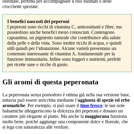
orientale, perfetta per accompagnare il riso basmati o delle
crocchette speziate.
I benefici nascosti dei peperoni
I peperoni sono ricchi di vitamina C, antiossidanti e fibre, ma
possiedono anche benefici meno conosciuti. Contengono
capsantina, un pigmento naturale che contribuisce alla salute
della pelle e della vista. Sono inoltre ricchi di acqua, e quindi
utili quindi per l’idratazione. Alcune varietà presentano un
contenuto interessante di vitamina A, fondamentale per la
funzione immunitaria. Infine sono leggeri e nutrienti, perfetti
per ricette sane e ricche di gusto.
Gli aromi di questa peperonata
La peperonata senza pomodoro è ottima già nella sua versione base,
tuttavia può essere arricchita mediante l’
aggiunta di spezie ed erbe
aromatiche
. Per esempio, si può usare il
timo fresco
: le sue note
balsamiche alleggeriscono la dolcezza dei peperoni e donano un
carattere più elegante al piatto. Ma anche la
maggiorana
funziona
molto bene, poiché aggiunge una componente dolce e floreale, che
si lega con naturalezza alle verdure.