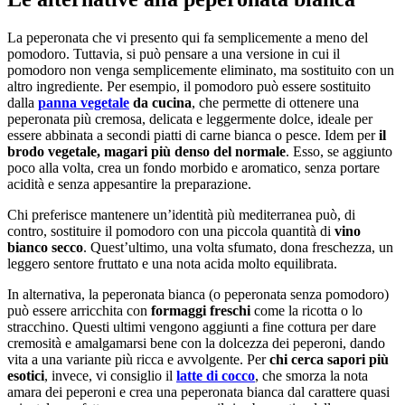
La peperonata che vi presento qui fa semplicemente a meno del
pomodoro. Tuttavia, si può pensare a una versione in cui il
pomodoro non venga semplicemente eliminato, ma sostituito con un
altro ingrediente. Per esempio, il pomodoro può essere sostituito
dalla
panna vegetale
da cucina
, che permette di ottenere una
peperonata più cremosa, delicata e leggermente dolce, ideale per
essere abbinata a secondi piatti di carne bianca o pesce. Idem per
il
brodo vegetale, magari più denso del normale
. Esso, se aggiunto
poco alla volta, crea un fondo morbido e aromatico, senza portare
acidità e senza appesantire la preparazione.
Chi preferisce mantenere un’identità più mediterranea può, di
contro, sostituire il pomodoro con una piccola quantità di
vino
bianco secco
. Quest’ultimo, una volta sfumato, dona freschezza, un
leggero sentore fruttato e una nota acida molto equilibrata.
In alternativa, la peperonata bianca (o peperonata senza pomodoro)
può essere arricchita con
formaggi freschi
come la ricotta o lo
stracchino. Questi ultimi vengono aggiunti a fine cottura per dare
cremosità e amalgamarsi bene con la dolcezza dei peperoni, dando
vita a una variante più ricca e avvolgente. Per
chi cerca sapori più
esotici
, invece, vi consiglio il
latte di cocco
, che smorza la nota
amara dei peperoni e crea una peperonata bianca dal carattere quasi