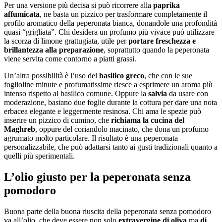
Per una versione più decisa si può ricorrere alla
paprika
affumicata
, ne basta un pizzico per trasformare completamente il
profilo aromatico della peperonata bianca, donandole una profondità
quasi “grigliata”. Chi desidera un profumo più vivace può utilizzare
la scorza di limone grattugiata, utile per
portare freschezza e
brillantezza alla preparazione
, soprattutto quando la peperonata
viene servita come contorno a piatti grassi.
Un’altra possibilità è l’uso del
basilico greco
, che con le sue
foglioline minute e profumatissime riesce a esprimere un aroma più
intenso rispetto al basilico comune. Oppure la
salvia
da usare con
moderazione, bastano due foglie durante la cottura per dare una nota
erbacea elegante e leggermente resinosa. Chi ama le spezie può
inserire un pizzico di cumino, che
richiama la cucina del
Maghreb
, oppure del coriandolo macinato, che dona un profumo
agrumato molto particolare. Il risultato è una peperonata
personalizzabile, che può adattarsi tanto ai gusti tradizionali quanto a
quelli più sperimentali.
L’olio giusto per la peperonata senza
pomodoro
Buona parte della buona riuscita della peperonata senza pomodoro
va all’olio, che deve essere non solo
extravergine di oliva
ma
di