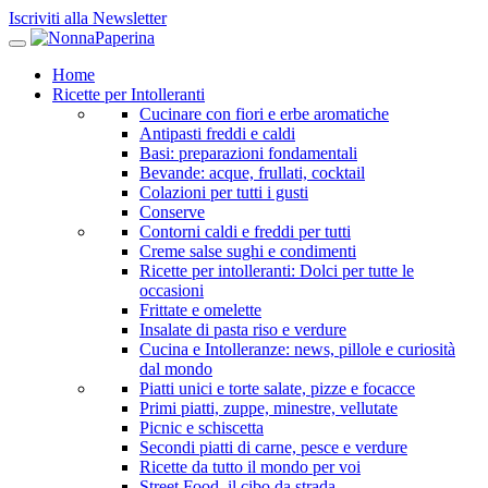
Iscriviti alla Newsletter
Home
Ricette per Intolleranti
Cucinare con fiori e erbe aromatiche
Antipasti freddi e caldi
Basi: preparazioni fondamentali
Bevande: acque, frullati, cocktail
Colazioni per tutti i gusti
Conserve
Contorni caldi e freddi per tutti
Creme salse sughi e condimenti
Ricette per intolleranti: Dolci per tutte le
occasioni
Frittate e omelette
Insalate di pasta riso e verdure
Cucina e Intolleranze: news, pillole e curiosità
dal mondo
Piatti unici e torte salate, pizze e focacce
Primi piatti, zuppe, minestre, vellutate
Picnic e schiscetta
Secondi piatti di carne, pesce e verdure
Ricette da tutto il mondo per voi
Street Food, il cibo da strada