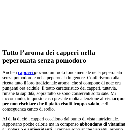
Tutto l’aroma dei capperi nella
peperonata senza pomodoro
Anche i
capperi
giocano un ruolo fondamentale nella peperonata
senza pomodoro e nella peperonata in genere. Conferiscono alla
ricetta tutto il loro tradizionale aroma, che si compone di note ora
pungenti ora acidule. Il tratto caratteristico dei capperi, tuttavia,
rimane la sapidità, soprattutto se sono conservati sotto sale. Mi
raccomando, in questo caso prestate molta attenzione al
risciacquo
per non rischiare che il piatto risulti troppo salato
, e di
conseguenza carico di sodio.
Al di là di ciò i capperi eccellono dal punto di vista nutrizionale.
Apportano poche calorie ma in compenso
abbondano di vitamina
C
, potassio e
antiossidanti
. I capperi sono anche versatili, proprio