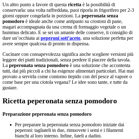
Un altro punto a favore di questa
ricetta
è la possibilità di
conservarla: una volta raffreddata, puoi riporla in frigorifero per 2-3
giorni oppure congelarla in porzioni. La
peperonata senza
pomodoro
è ideale anche come antipasto su crostoni di pane,
magari accompagnata da una crema di formaggio vegetale o un
hummus delicato. E se sei un amante delle conserve, ti consiglio di
dare un’occhiata ai
peperoni sott’aceto
, una soluzione perfetta per
avere sempre qualcosa di pronto in dispensa.
Cucinare con consapevolezza significa anche scegliere versioni più
leggere dei piatti tradizionali, senza perdere il piacere della tavola.
La
peperonata senza pomodoro
è una soluzione che accontenta
tutti, dai più piccoli a chi ha esigenze alimentari particolari. Hai mai
provato a servirla come contorno tiepido con del pesce al vapore o
come base per una ciotola vegana? Le idee sono tante, e tutte da
gustare.
Ricetta peperonata senza pomodoro
Preparazione peperonata senza pomodoro
Per preparare la peperonata senza pomodoro iniziate dai
peperoni: tagliateli in due, rimuovete i semi e i filamenti
bianchi al loro interno. Infine, fateli a dadini.