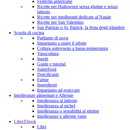
Festività americane
Ricette per Halloween senza glutine e senza
lattosio
Ricette per intolleranti dedicate al Natale
Ricette per San Valentino
San Patrizio o St. Patrick, la festa degli irlandesi
Scuola di cucina
Parliamo di uova
Impariamo a usare il sifone
Cottura sottovuoto a bassa temperatura
Vasocottura
Insetti
Guide e tutorial
Superfood
Dolcificanti
Farine
Ingredienti
Impariamo ad essiccare
Intolleranze alimentari e Allergie
Intolleranza al lattosio
Intolleranza al nichel
Intolleranza o sensibilità al glutine
Intolleranze e allergie varie
Libri/Ebook
Libri