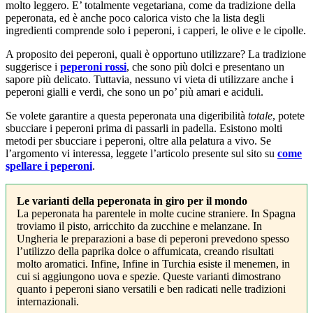
molto leggero. E’ totalmente vegetariana, come da tradizione della
peperonata, ed è anche poco calorica visto che la lista degli
ingredienti comprende solo i peperoni, i capperi, le olive e le cipolle.
A proposito dei peperoni, quali è opportuno utilizzare? La tradizione
suggerisce i
peperoni rossi
, che sono più dolci e presentano un
sapore più delicato. Tuttavia, nessuno vi vieta di utilizzare anche i
peperoni gialli e verdi, che sono un po’ più amari e aciduli.
Se volete garantire a questa peperonata una digeribilità
totale
, potete
sbucciare i peperoni prima di passarli in padella. Esistono molti
metodi per sbucciare i peperoni, oltre alla pelatura a vivo. Se
l’argomento vi interessa, leggete l’articolo presente sul sito su
come
spellare i peperoni
.
Le varianti della peperonata in giro per il mondo
La peperonata ha parentele in molte cucine straniere. In Spagna
troviamo il pisto, arricchito da zucchine e melanzane. In
Ungheria le preparazioni a base di peperoni prevedono spesso
l’utilizzo della paprika dolce o affumicata, creando risultati
molto aromatici. Infine, Infine in Turchia esiste il menemen, in
cui si aggiungono uova e spezie. Queste varianti dimostrano
quanto i peperoni siano versatili e ben radicati nelle tradizioni
internazionali.