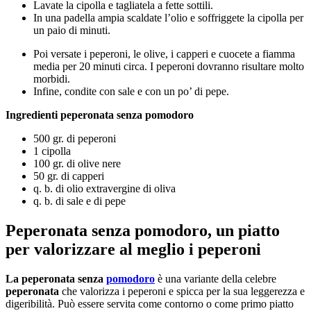
Lavate la cipolla e tagliatela a fette sottili.
In una padella ampia scaldate l’olio e soffriggete la cipolla per
un paio di minuti.
Poi versate i peperoni, le olive, i capperi e cuocete a fiamma
media per 20 minuti circa. I peperoni dovranno risultare molto
morbidi.
Infine, condite con sale e con un po’ di pepe.
Ingredienti peperonata senza pomodoro
500 gr. di peperoni
1 cipolla
100 gr. di olive nere
50 gr. di capperi
q. b. di olio extravergine di oliva
q. b. di sale e di pepe
Peperonata senza pomodoro, un piatto
per valorizzare al meglio i peperoni
La peperonata senza
pomodoro
è una variante della celebre
peperonata
che valorizza i peperoni e spicca per la sua leggerezza e
digeribilità. Può essere servita come contorno o come primo piatto