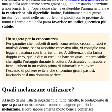
una padella antiaderente senza grassi aggiunti, prestando attenzione
a non bruciarla, un’operazione che ne esalterebbe l’aroma naturale e
la renderebbe più digeribile
. Inoltre, l’abbinamento dei grassi
insaturi (contenuti nelle mandorle o nei pinoli) con le proteine del
tonno e i carboidrati della pasta
favorisce un indice glicemico più
stabile
.
Un segreto per la croccantezza
Per garantire che i cubetti di melanzana restino croccanti fuori e
morbidi dentro, senza assorbire eccessivo olio, vi consiglio una
leggera panatura con la farina di riso A differenza della farina
doppio zero, quella di riso crea una barriera quasi impermeabile
che sigilla l’ortaggio durante la cottura. Assicuratevi di scuotere
bene i cubetti in un colino prima di infornarli: rimuovere
l’eccesso di polvere eviterà che si formino grumi pastosi,
lasciando così una doratura perfetta.
Quali melanzane utilizzare?
Al netto di una lista di ingredienti di tutto rispetto, le protagoniste di
questa pasta con melanzane e tonno rimangono proprio le
melanzane
. Il loro sapore emerge molto bene e conferisce