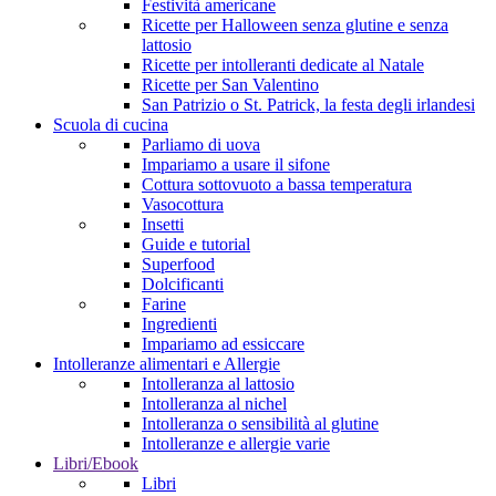
Festività americane
Ricette per Halloween senza glutine e senza
lattosio
Ricette per intolleranti dedicate al Natale
Ricette per San Valentino
San Patrizio o St. Patrick, la festa degli irlandesi
Scuola di cucina
Parliamo di uova
Impariamo a usare il sifone
Cottura sottovuoto a bassa temperatura
Vasocottura
Insetti
Guide e tutorial
Superfood
Dolcificanti
Farine
Ingredienti
Impariamo ad essiccare
Intolleranze alimentari e Allergie
Intolleranza al lattosio
Intolleranza al nichel
Intolleranza o sensibilità al glutine
Intolleranze e allergie varie
Libri/Ebook
Libri