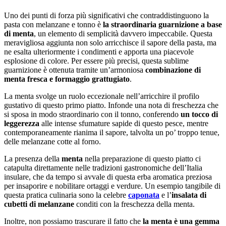
Uno dei punti di forza più significativi che contraddistinguono la
pasta con melanzane e tonno è
la straordinaria guarnizione a base
di menta
, un elemento di semplicità davvero impeccabile. Questa
meravigliosa aggiunta non solo arricchisce il sapore della pasta, ma
ne esalta ulteriormente i condimenti e apporta una piacevole
esplosione di colore. Per essere più precisi, questa sublime
guarnizione è ottenuta tramite un’armoniosa
combinazione di
menta fresca e formaggio grattugiato
.
La menta svolge un ruolo eccezionale nell’arricchire il profilo
gustativo di questo primo piatto. Infonde una nota di freschezza che
si sposa in modo straordinario con il tonno, conferendo
un tocco di
leggerezza
alle intense sfumature sapide di questo pesce, mentre
contemporaneamente rianima il sapore, talvolta un po’ troppo tenue,
delle melanzane cotte al forno.
La presenza della
menta
nella preparazione di questo piatto ci
catapulta direttamente nelle tradizioni gastronomiche dell’Italia
insulare, che da tempo si avvale di questa erba aromatica preziosa
per insaporire e nobilitare ortaggi e verdure. Un esempio tangibile di
questa pratica culinaria sono la celebre
caponata
e l’
insalata di
cubetti di melanzane
conditi con la freschezza della menta.
Inoltre, non possiamo trascurare il fatto che
la menta è una gemma