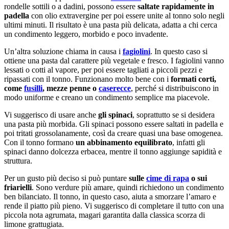
rondelle sottili o a dadini, possono essere
saltate rapidamente in
padella
con olio extravergine per poi essere unite al tonno solo negli
ultimi minuti. Il risultato è una pasta più delicata, adatta a chi cerca
un condimento leggero, morbido e poco invadente.
Un’altra soluzione chiama in causa i
fagiolini
. In questo caso si
ottiene una pasta dal carattere più vegetale e fresco. I fagiolini vanno
lessati o cotti al vapore, per poi essere tagliati a piccoli pezzi e
ripassati con il tonno. Funzionano molto bene con i
formati corti,
come
fusilli
, mezze penne o
caserecce
, perché si distribuiscono in
modo uniforme e creano un condimento semplice ma piacevole.
Vi suggerisco di usare anche
gli spinaci
, soprattutto se si desidera
una pasta più morbida. Gli spinaci possono essere saltati in padella e
poi tritati grossolanamente, così da creare quasi una base omogenea.
Con il tonno formano
un abbinamento equilibrato
, infatti gli
spinaci danno dolcezza erbacea, mentre il tonno aggiunge sapidità e
struttura.
Per un gusto più deciso si può puntare
sulle
cime di rapa
o sui
friarielli
. Sono verdure più amare, quindi richiedono un condimento
ben bilanciato. Il tonno, in questo caso, aiuta a smorzare l’amaro e
rende il piatto più pieno. Vi suggerisco di completare il tutto con una
piccola nota agrumata, magari garantita dalla classica scorza di
limone grattugiata.