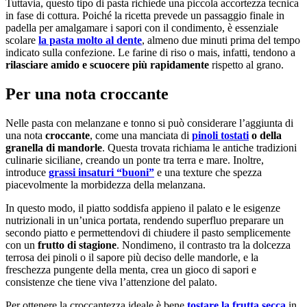
Tuttavia, questo tipo di pasta richiede una piccola accortezza tecnica
in fase di cottura. Poiché la ricetta prevede un passaggio finale in
padella per amalgamare i sapori con il condimento, è essenziale
scolare
la pasta molto al dente
, almeno due minuti prima del tempo
indicato sulla confezione. Le farine di riso o mais, infatti, tendono a
rilasciare amido e scuocere più rapidamente
rispetto al grano.
Per una nota croccante
Nelle pasta con melanzane e tonno si può considerare l’aggiunta di
una nota
croccante
, come una manciata di
pinoli tostati
o della
granella di mandorle
. Questa trovata richiama le antiche tradizioni
culinarie siciliane, creando un ponte tra terra e mare. Inoltre,
introduce
grassi insaturi “buoni”
e una texture che spezza
piacevolmente la morbidezza della melanzana.
In questo modo, il piatto soddisfa appieno il palato e le esigenze
nutrizionali in un’unica portata, rendendo superfluo preparare un
secondo piatto e permettendovi di chiudere il pasto semplicemente
con un
frutto di stagione
. Nondimeno, il contrasto tra la dolcezza
terrosa dei pinoli o il sapore più deciso delle mandorle, e la
freschezza pungente della menta, crea un gioco di sapori e
consistenze che tiene viva l’attenzione del palato.
Per ottenere la croccantezza ideale è bene
tostare la frutta secca
in