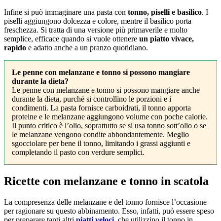
Infine si può immaginare una pasta con
tonno, piselli e basilico
. I
piselli aggiungono dolcezza e colore, mentre il basilico porta
freschezza. Si tratta di una versione più primaverile e molto
semplice, efficace quando si vuole ottenere
un piatto vivace,
rapido
e adatto anche a un pranzo quotidiano.
Le penne con melanzane e tonno si possono mangiare
durante la dieta?
Le penne con melanzane e tonno si possono mangiare anche
durante la dieta, purché si controllino le porzioni e i
condimenti. La pasta fornisce carboidrati, il tonno apporta
proteine e le melanzane aggiungono volume con poche calorie.
Il punto critico è l’olio, soprattutto se si usa tonno sott’olio o se
le melanzane vengono condite abbondantemente. Meglio
sgocciolare per bene il tonno, limitando i grassi aggiunti e
completando il pasto con verdure semplici.
Ricette con melanzane e tonno in scatola
La compresenza delle melanzane e del tonno fornisce l’occasione
per ragionare su questo abbinamento. Esso, infatti, può essere speso
per preparare tanti altri
piatti veloci
, che utilizzino il tonno in