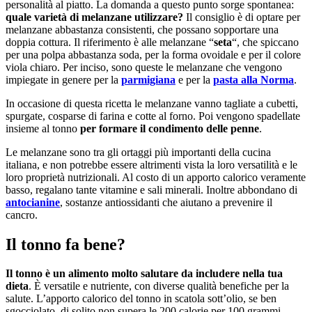
personalità al piatto. La domanda a questo punto sorge spontanea:
quale varietà di melanzane utilizzare?
Il consiglio è di optare per
melanzane abbastanza consistenti, che possano sopportare una
doppia cottura. Il riferimento è alle melanzane “
seta
“, che spiccano
per una polpa abbastanza soda, per la forma ovoidale e per il colore
viola chiaro. Per inciso, sono queste le melanzane che vengono
impiegate in genere per la
parmigiana
e per la
pasta alla Norma
.
In occasione di questa ricetta le melanzane vanno tagliate a cubetti,
spurgate, cosparse di farina e cotte al forno. Poi vengono spadellate
insieme al tonno
per formare il condimento delle penne
.
Le melanzane sono tra gli ortaggi più importanti della cucina
italiana, e non potrebbe essere altrimenti vista la loro versatilità e le
loro proprietà nutrizionali. Al costo di un apporto calorico veramente
basso, regalano tante vitamine e sali minerali. Inoltre abbondano di
antocianine
, sostanze antiossidanti che aiutano a prevenire il
cancro.
Il tonno fa bene?
Il tonno è un alimento molto salutare da includere nella tua
dieta
. È versatile e nutriente, con diverse qualità benefiche per la
salute. L’apporto calorico del tonno in scatola sott’olio, se ben
sgocciolato, di solito non supera le 200 calorie per 100 grammi,