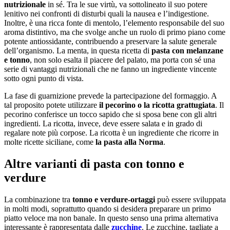
nutrizionale
in sé. Tra le sue virtù, va sottolineato il suo potere
lenitivo nei confronti di disturbi quali la nausea e l’indigestione.
Inoltre, è una ricca fonte di mentolo, l’elemento responsabile del suo
aroma distintivo, ma che svolge anche un ruolo di primo piano come
potente antiossidante, contribuendo a preservare la salute generale
dell’organismo. La menta, in questa ricetta di
pasta con melanzane
e tonno
, non solo esalta il piacere del palato, ma porta con sé una
serie di vantaggi nutrizionali che ne fanno un ingrediente vincente
sotto ogni punto di vista.
La fase di guarnizione prevede la partecipazione del formaggio. A
tal proposito potete utilizzare
il pecorino o la ricotta grattugiata
. Il
pecorino conferisce un tocco sapido che si sposa bene con gli altri
ingredienti. La ricotta, invece, deve essere salata e in grado di
regalare note più corpose. La ricotta è un ingrediente che ricorre in
molte ricette siciliane, come
la pasta alla Norma
.
Altre varianti di pasta con tonno e
verdure
La combinazione tra
tonno e verdure-ortaggi
può essere sviluppata
in molti modi, soprattutto quando si desidera preparare un primo
piatto veloce ma non banale. In questo senso una prima alternativa
interessante è rappresentata dalle
zucchine
. Le zucchine, tagliate a