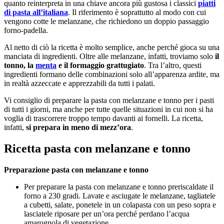
quanto reinterpreta in una chiave ancora più gustosa i classici
piatti
di pasta all’italiana
. Il riferimento è soprattutto al modo con cui
vengono cotte le melanzane, che richiedono un doppio passaggio
forno-padella.
Al netto di ciò la ricetta è molto semplice, anche perché gioca su una
manciata di ingredienti. Oltre alle melanzane, infatti, troviamo solo
il
tonno, la
menta
e il formaggio grattugiato
. Tra l’altro, questi
ingredienti formano delle combinazioni solo all’apparenza ardite, ma
in realtà azzeccate e apprezzabili da tutti i palati.
Vi consiglio di preparare la pasta con melanzane e tonno per i pasti
di tutti i giorni, ma anche per tutte quelle situazioni in cui non si ha
voglia di trascorrere troppo tempo davanti ai fornelli. La ricetta,
infatti,
si prepara in meno di mezz’ora
.
Ricetta pasta con melanzane e tonno
Preparazione pasta con melanzane e tonno
Per preparare la pasta con melanzane e tonno preriscaldate il
forno a 230 gradi. Lavate e asciugate le melanzane, tagliatele
a cubetti, salate, ponetele in un colapasta con un peso sopra e
lasciatele riposare per un’ora perché perdano l’acqua
amarognola di vegetazione.