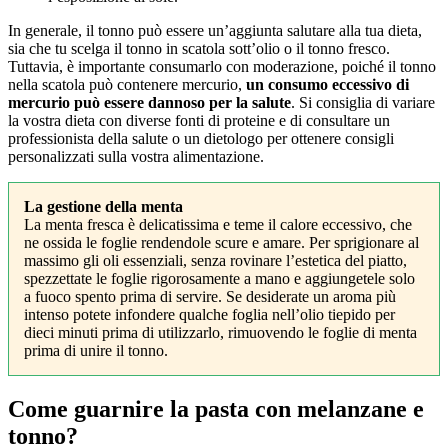
In generale, il tonno può essere un’aggiunta salutare alla tua dieta,
sia che tu scelga il tonno in scatola sott’olio o il tonno fresco.
Tuttavia, è importante consumarlo con moderazione, poiché il tonno
nella scatola può contenere mercurio,
un consumo eccessivo di
mercurio può essere dannoso per la salute
. Si consiglia di variare
la vostra dieta con diverse fonti di proteine ​​e di consultare un
professionista della salute o un dietologo per ottenere consigli
personalizzati sulla vostra alimentazione.
La gestione della menta
La menta fresca è delicatissima e teme il calore eccessivo, che
ne ossida le foglie rendendole scure e amare. Per sprigionare al
massimo gli oli essenziali, senza rovinare l’estetica del piatto,
spezzettate le foglie rigorosamente a mano e aggiungetele solo
a fuoco spento prima di servire. Se desiderate un aroma più
intenso potete infondere qualche foglia nell’olio tiepido per
dieci minuti prima di utilizzarlo, rimuovendo le foglie di menta
prima di unire il tonno.
Come guarnire la pasta con melanzane e
tonno?