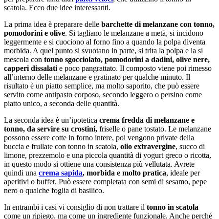
scatola. Ecco due idee interessanti.
La prima idea è preparare delle
barchette di melanzane con tonno,
pomodorini e olive
. Si tagliano le melanzane a metà, si incidono
leggermente e si cuociono al forno fino a quando la polpa diventa
morbida. A quel punto si svuotano in parte, si trita la polpa e la si
mescola con
tonno sgocciolato, pomodorini a dadini, olive nere,
capperi dissalati
e poco pangrattato. Il composto viene poi rimesso
all’interno delle melanzane e gratinato per qualche minuto. Il
risultato è un piatto semplice, ma molto saporito, che può essere
servito come antipasto corposo, secondo leggero o persino come
piatto unico, a seconda delle quantità.
La seconda idea è un’ipotetica
crema fredda di melanzane e
tonno, da servire su crostini,
friselle o pane tostato. Le melanzane
possono essere cotte in forno intere, poi vengono private della
buccia e frullate con tonno in scatola,
olio extravergine
, succo di
limone, prezzemolo e una piccola quantità di yogurt greco o ricotta,
in questo modo si ottiene una consistenza più vellutata. Avrete
quindi una
crema sapida
, morbida e molto pratica
, ideale per
aperitivi o buffet. Può essere completata con semi di sesamo, pepe
nero o qualche foglia di basilico.
In entrambi i casi vi consiglio di non trattare il
tonno in scatola
come un ripiego, ma come un ingrediente funzionale. Anche perché