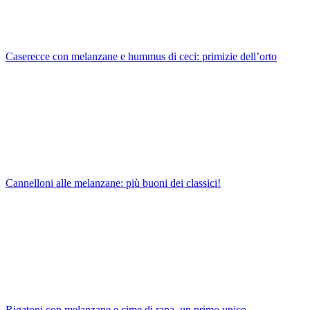
Caserecce con melanzane e hummus di ceci: primizie dell’orto
Cannelloni alle melanzane: più buoni dei classici!
Rigatoni con melanzane e cime di rapa, un primo unico