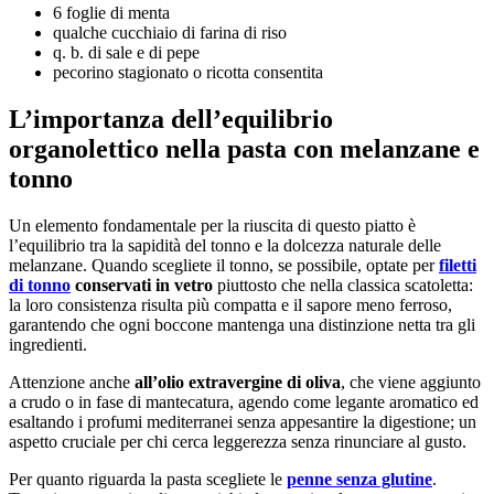
6 foglie di menta
qualche cucchiaio di farina di riso
q. b. di sale e di pepe
pecorino stagionato o ricotta consentita
L’importanza dell’equilibrio
organolettico nella pasta con melanzane e
tonno
Un elemento fondamentale per la riuscita di questo piatto è
l’equilibrio tra la sapidità del tonno e la dolcezza naturale delle
melanzane. Quando scegliete il tonno, se possibile, optate per
filetti
di tonno
conservati in vetro
piuttosto che nella classica scatoletta:
la loro consistenza risulta più compatta e il sapore meno ferroso,
garantendo che ogni boccone mantenga una distinzione netta tra gli
ingredienti.
Attenzione anche
all’olio extravergine di oliva
, che viene aggiunto
a crudo o in fase di mantecatura, agendo come legante aromatico ed
esaltando i profumi mediterranei senza appesantire la digestione; un
aspetto cruciale per chi cerca leggerezza senza rinunciare al gusto.
Per quanto riguarda la pasta scegliete le
penne senza glutine
.