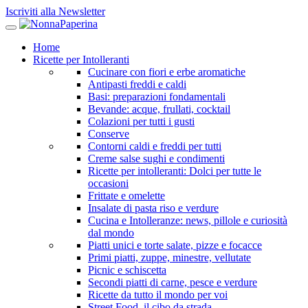
Iscriviti alla Newsletter
Home
Ricette per Intolleranti
Cucinare con fiori e erbe aromatiche
Antipasti freddi e caldi
Basi: preparazioni fondamentali
Bevande: acque, frullati, cocktail
Colazioni per tutti i gusti
Conserve
Contorni caldi e freddi per tutti
Creme salse sughi e condimenti
Ricette per intolleranti: Dolci per tutte le
occasioni
Frittate e omelette
Insalate di pasta riso e verdure
Cucina e Intolleranze: news, pillole e curiosità
dal mondo
Piatti unici e torte salate, pizze e focacce
Primi piatti, zuppe, minestre, vellutate
Picnic e schiscetta
Secondi piatti di carne, pesce e verdure
Ricette da tutto il mondo per voi
Street Food, il cibo da strada