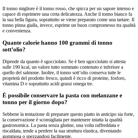
Il tonno migliore è il tonno rosso, che spicca per un sapore intenso e
capace di esprimere una certa delicatezza. Anche il tonno bianco fa
la sua bella figura, soprattutto se viene preparato come una tartare. Il
tonno pinna gialla, invece, esprime un buon compromesso tra qualità
e convenienza.
Quante calorie hanno 100 grammi di tonno
sott’olio?
Dipende da quanto è sgocciolato. Se è ben sgocciolato si attesta
sulle 190 kcal, un valore tutto sommato contenuto e inferiore a
quello del salmone. Inoltre, il tonno sott’olio conserva tutte le
proprietà del prodotto fresco, quindi è ricco di proteine, fosforo,
vitamina D e soprattutto acidi grassi omega tre.
È possibile conservare la pasta con melanzane e
tonno per il giorno dopo?
Sebbene la tentazione di preparare questo piatto in anticipo sia forte,
la conservazione è sconsigliata per mantenere intatta la qualità
gastronomica. La pasta senza glutine, una volta raffreddata e
riscaldata, tende a perdere la sua struttura elastica, diventando
gommosa o spezzandosi facilmente.