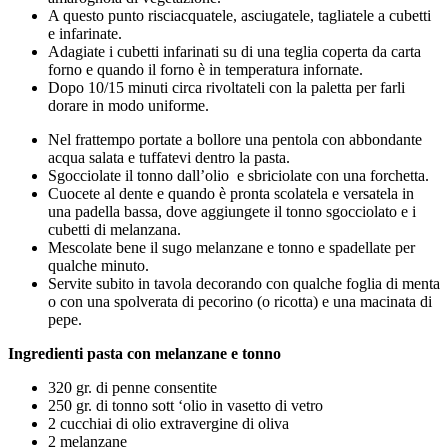
A questo punto risciacquatele, asciugatele, tagliatele a cubetti
e infarinate.
Adagiate i cubetti infarinati su di una teglia coperta da carta
forno e quando il forno è in temperatura infornate.
Dopo 10/15 minuti circa rivoltateli con la paletta per farli
dorare in modo uniforme.
Nel frattempo portate a bollore una pentola con abbondante
acqua salata e tuffatevi dentro la pasta.
Sgocciolate il tonno dall’olio e sbriciolate con una forchetta.
Cuocete al dente e quando è pronta scolatela e versatela in
una padella bassa, dove aggiungete il tonno sgocciolato e i
cubetti di melanzana.
Mescolate bene il sugo melanzane e tonno e spadellate per
qualche minuto.
Servite subito in tavola decorando con qualche foglia di menta
o con una spolverata di pecorino (o ricotta) e una macinata di
pepe.
Ingredienti pasta con melanzane e tonno
320 gr. di penne consentite
250 gr. di tonno sott ‘olio in vasetto di vetro
2 cucchiai di olio extravergine di oliva
2 melanzane