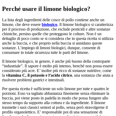
Perché usare il limone biologico?
La lista degli ingredienti delle cosce di pollo contiene anche un
limone, che deve essere
biologico
. Il limone biologico si caratterizza
per il processo di produzione, che esclude pesticidi e altre sostanze
chimiche, persino quelle che proteggono le colture. Non è un
dettaglio di poco conto se si considera che in questa ricetta si utilizza
anche la buccia, e che proprio nella buccia si annidano queste
sostanze. L’impiego di limoni biologici, dunque, consente di
consumare in totale sicurezza tutte le parti del limone.
Il limone biologico, in genere, è anche più buono della controparte
“industriale”. Il sapore è molto più intenso, benché non possa essere
considerato più acre. E’ inoltre più ricco di sostanze nutritive, come
la
vitamina C, il potassio e l’acido citrico
, una sostanza che aiuta a
risolvere problemi gastrici e intestinali.
Per questa ricetta è sufficiente un solo limone per tutte e quattro le
porzioni. Esso va tagliato abbastanza finemente senza eliminare la
buccia, poi viene posto in padella in modo che possa fungere allo
stesso tempo da supporto alla cottura e da ingrediente. Il limone
trasmette i suoi classici sentori al pollo, senza però stravolgerne il
profilo organolettico. E’ responsabile poi di una sensazione di