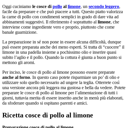
Oggi cuciniamo
le cosce di
pollo
al
limone
, un
secondo leggero
,
facile da preparare e che può piacere a tutti. Questo piatto valorizza
la carne di pollo con condimenti semplici in grado di dare vita ad
abbinamenti suggestivi. Il riferimento è soprattutto al
limone
, che
interviene come ingrediente vero e proprio, piuttosto che come
banale guarnizione.
La preparazione in sé non pone in essere alcuna difficoltà, dunque
può essere preparata anche dei meno esperti. Si tratta di “cuocere” il
limone in una padella insieme a pochissimo olio e inserire quasi
subito l’aglio e il pollo. Quando la cottura è giunta a buon punto si
mettono gli aromi.
Per inciso, le cosce di pollo al limone possono essere preparate
anche al forno
. In questo caso potete risparmiare un po’ di olio e
utilizzare solo quello necessario ad ungere la teglia. Otterrete così
una versione ancora più leggera ma gustosa e bella da vedere. Potete
preparare le cosce di pollo al limone per l’alimentazione di tutti i
giorni, tuttavia merita di essere inserito anche in menù più elaborati,
da sfoderare quando si ospitano parenti e amici.
Ricetta cosce di pollo al limone
Preparazione cosce di pollo al limone