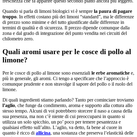
freschezza che fa apparire questo secondo piatto ancora più leggero.
Quando si parla di limoni biologici vi è sempre
la paura di pagare
troppo
. In effetti costano più dei limoni “standard”, ma le differenze
di prezzo sono minime e del tutto giustificate dalle differenze in
termini di qualità e di sicurezza. Il prezzo dipende comunque dalla
zona e dal grado di integrazione del punto vendita nei circuiti del
chilometro zero.
Quali aromi usare per le cosce di pollo al
limone?
Per le cosce di pollo al limone sono essenziali
le erbe aromatiche
e,
più in generale, gli aromi. Ci tengo a specificare che l’approccio è
comunque prudente e non stravolge il sapore del pollo o il ruolo del
limone.
Di quali ingredienti stiamo parlando? Tanto per cominciare troviamo
l’aglio
, che funge da condimento, aroma e supporto alla cottura allo
stesso tempo. Alcuni di voi potrebbero storcere il naso a causa della
sua presenza, ma non c’è niente di cui preoccuparsi in quanto si
utilizza un solo spicchio, un po’ poco per temere pesantezza e
qualsiasi effetto sull’alito. L’aglio, va detto, fa bene al cuore in
quanto è ricco di
allicina
, una sostanza che preserva l’elasticità delle