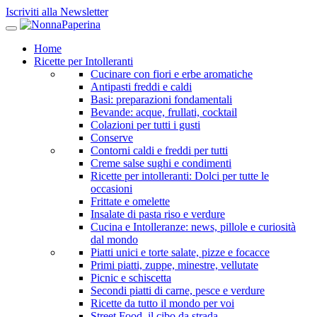
Iscriviti alla Newsletter
Home
Ricette per Intolleranti
Cucinare con fiori e erbe aromatiche
Antipasti freddi e caldi
Basi: preparazioni fondamentali
Bevande: acque, frullati, cocktail
Colazioni per tutti i gusti
Conserve
Contorni caldi e freddi per tutti
Creme salse sughi e condimenti
Ricette per intolleranti: Dolci per tutte le
occasioni
Frittate e omelette
Insalate di pasta riso e verdure
Cucina e Intolleranze: news, pillole e curiosità
dal mondo
Piatti unici e torte salate, pizze e focacce
Primi piatti, zuppe, minestre, vellutate
Picnic e schiscetta
Secondi piatti di carne, pesce e verdure
Ricette da tutto il mondo per voi
Street Food, il cibo da strada