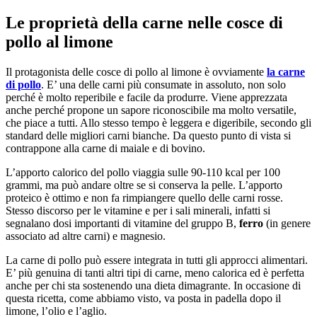
Le proprietà della carne nelle cosce di
pollo al limone
Il protagonista delle cosce di pollo al limone è ovviamente
la carne
di pollo
. E’ una delle carni più consumate in assoluto, non solo
perché è molto reperibile e facile da produrre. Viene apprezzata
anche perché propone un sapore riconoscibile ma molto versatile,
che piace a tutti. Allo stesso tempo è leggera e digeribile, secondo gli
standard delle migliori carni bianche. Da questo punto di vista si
contrappone alla carne di maiale e di bovino.
L’apporto calorico del pollo viaggia sulle 90-110 kcal per 100
grammi, ma può andare oltre se si conserva la pelle. L’apporto
proteico è ottimo e non fa rimpiangere quello delle carni rosse.
Stesso discorso per le vitamine e per i sali minerali, infatti si
segnalano dosi importanti di vitamine del gruppo B,
ferro
(in genere
associato ad altre carni) e magnesio.
La carne di pollo può essere integrata in tutti gli approcci alimentari.
E’ più genuina di tanti altri tipi di carne, meno calorica ed è perfetta
anche per chi sta sostenendo una dieta dimagrante. In occasione di
questa ricetta, come abbiamo visto, va posta in padella dopo il
limone, l’olio e l’aglio.