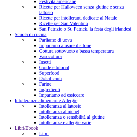
Festività americane
Ricette per Halloween senza glutine e senza
lattosio
Ricette per intolleranti dedicate al Natale
Ricette per San Valentino
San Patrizio o St. Patrick, la festa degli irlandesi
Scuola di cucina
Parliamo di uova
Impariamo a usare il sifone
Cottura sottovuoto a bassa temperatura
Vasocottura
Insetti
Guide e tutorial
Superfood
Dolcificanti
Farine
Ingredienti
Impariamo ad essiccare
Intolleranze alimentari e Allergie
Intolleranza al lattosio
Intolleranza al nichel
Intolleranza o sensibilità al glutine
Intolleranze e allergie varie
Libri/Ebook
Libri