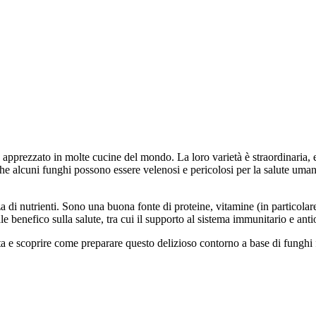
 e apprezzato in molte cucine del mondo. La loro varietà è straordinaria, 
che alcuni funghi possono essere velenosi e pericolosi per la salute uma
za di nutrienti. Sono una buona fonte di proteine, vitamine (in particola
iale benefico sulla salute, tra cui il supporto al sistema immunitario e ant
 e scoprire come preparare questo delizioso contorno a base di funghi fin