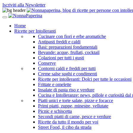
Iscriviti alla Newsletter
Home
Ricette per Intolleranti
Cucinare con fiori e erbe aromatiche
Antipasti freddi e caldi
Basi: preparazioni fondamentali
Bevande: acque, frullati, cocktail
Colazioni per tutti i gusti
Conserve
Contorni caldi e freddi per tutti
Creme salse sughi e condimenti
Ricette per intolleranti: Dolci per tutte le occasioni
Frittate e omelette
Insalate di pasta riso e verdure
Cucina e Intolleranze: news, pillole e curiosità da
Piatti unici e torte salate, pizze e focacce
Primi piatti, zuppe, minestre, vellutate
Picnic e schiscetta
Secondi piatti di carne, pesce e verdure
Ricette da tutto il mondo per voi
Street Food, il cibo da strada