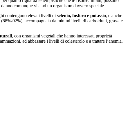
er quanto riguarda le tempistiche che le risorse. Infatti, possono
tà danno comunque vita ad un organismo davvero speciale.
ghi contengono elevati livelli di
selenio, fosforo e potassio
, e anche
a (88%-92%), accompagnata da minimi livelli di carboidrati, grassi e
aturali
, con organismi vegetali che hanno interessati proprietà
iammazioni, ad abbassare i livelli di colesterolo e a trattare l’anemia.