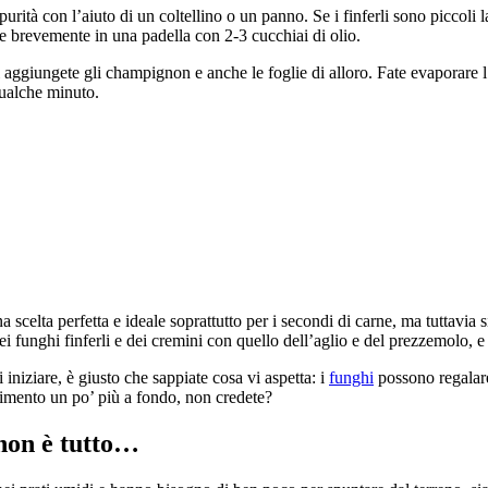
impurità con l’aiuto di un coltellino o un panno. Se i finferli sono piccoli 
gere brevemente in una padella con 2-3 cucchiai di olio.
i aggiungete gli champignon e anche le foglie di alloro. Fate evaporare 
qualche minuto.
a scelta perfetta e ideale soprattutto per i secondi di carne, ma tuttavia 
ei funghi finferli e dei cremini con quello dell’aglio e del prezzemolo, e
iniziare, è giusto che sappiate cosa vi aspetta: i
funghi
possono regalare
alimento un po’ più a fondo, non credete?
o non è tutto…