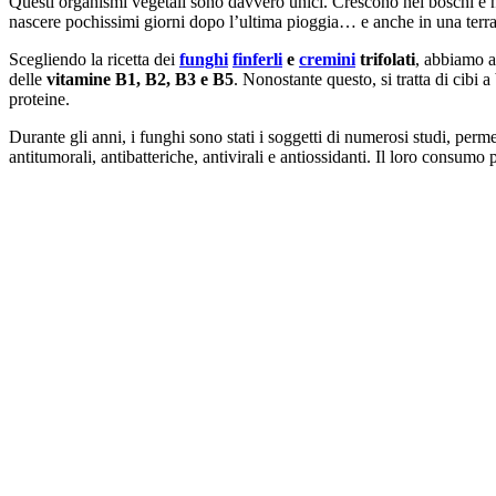
Questi organismi vegetali sono davvero unici. Crescono nei boschi e ne
nascere pochissimi giorni dopo l’ultima pioggia… e anche in una ter
Scegliendo la ricetta dei
funghi
finferli
e
cremini
trifolati
, abbiamo a 
delle
vitamine B1, B2, B3 e B5
. Nonostante questo, si tratta di cibi
proteine.
Durante gli anni, i funghi sono stati i soggetti di numerosi studi, per
antitumorali, antibatteriche, antivirali e antiossidanti. Il loro consumo 