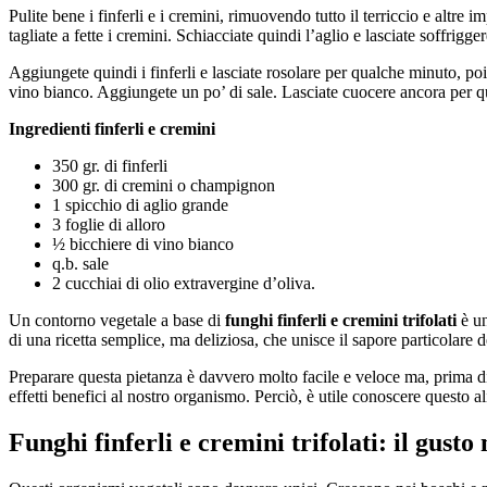
Pulite bene i finferli e i cremini, rimuovendo tutto il terriccio e altre 
tagliate a fette i cremini. Schiacciate quindi l’aglio e lasciate soffrig
Aggiungete quindi i finferli e lasciate rosolare per qualche minuto, po
vino bianco. Aggiungete un po’ di sale. Lasciate cuocere ancora per 
Ingredienti finferli e cremini
350 gr. di finferli
300 gr. di cremini o champignon
1 spicchio di aglio grande
3 foglie di alloro
½ bicchiere di vino bianco
q.b. sale
2 cucchiai di olio extravergine d’oliva.
Un contorno vegetale a base di
funghi finferli e cremini trifolati
è un
di una ricetta semplice, ma deliziosa, che unisce il sapore particolare d
Preparare questa pietanza è davvero molto facile e veloce ma, prima di 
effetti benefici al nostro organismo. Perciò, è utile conoscere questo 
Funghi finferli e cremini trifolati: il gust