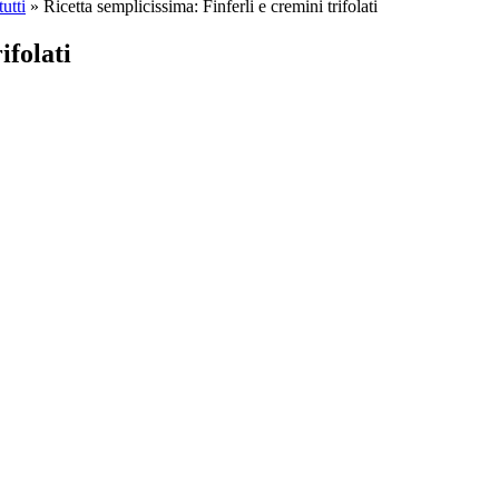
utti
»
Ricetta semplicissima: Finferli e cremini trifolati
ifolati