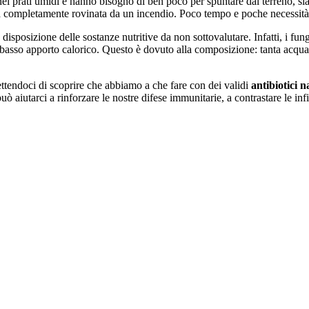
i prati umidi e hanno bisogno di ben poco per spuntare dal terreno, sia p
ra completamente rovinata da un incendio. Poco tempo e poche necessi
disposizione delle sostanze nutritive da non sottovalutare. Infatti, i fun
 a basso apporto calorico. Questo è dovuto alla composizione: tanta acqu
mettendoci di scoprire che abbiamo a che fare con dei validi
antibiotici n
può aiutarci a rinforzare le nostre difese immunitarie, a contrastare le inf