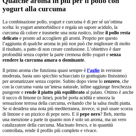
Qualche aroma in più per il pollo con
yogurt alla curcuma
La combinazione pollo, yogurt e curcuma è di per sé un’ottima
scelta: lo yogurt ammorbidisce e regala un sapore acidulo, la
curcuma dà colore e trasmette una nota rustico, infine
il pollo resta
delicato
e pronto ad accogliere gli aromi. Proprio per questo
l’aggiunta di qualche aroma in più non può che migliorare di molto
il risultato, a patto di non creare confusione. L’obiettivo è dare
profondità senza coprire la parte cremosa dello yogurt e
senza
rendere la curcuma amara o dominante
.
Il primo aroma che funziona quasi sempre è
l’aglio
in versione
moderata, basta uno spicchio schiacciato (o grattugiato finissimo)
per aromatizzare senza coprire. Subito dopo viene lo
zenzero
, che
con la curcuma vanta un’intesa naturale, infine aggiunge freschezza
pungente e
rende il piatto più equilibrato
al palato. Ottimo è anche
il succo di limone (o lime), poiché porta acidità e smorza la
sensazione terrosa della curcuma, evitando che la salsa risulti piatta.
Se si desidera una nota più mediterranea, invece, si può usare scorza
di limone e un pizzico di pepe nero. E il
pepe nero
? Beh, merita
una menzione a parte in quanto non è solo un aroma, ma un vero
catalizzatore della curcuma. Macinato fresco, e in quantità
controllata, rende il profilo più completo e vivace.