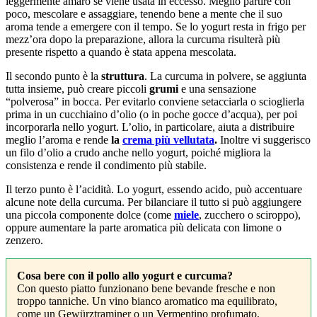
leggermente amaro se viene usata in eccesso. Meglio partire con
poco, mescolare e assaggiare, tenendo bene a mente che il suo
aroma tende a emergere con il tempo. Se lo yogurt resta in frigo per
mezz’ora dopo la preparazione, allora la curcuma risulterà più
presente rispetto a quando è stata appena mescolata.
Il secondo punto è la
struttura
. La curcuma in polvere, se aggiunta
tutta insieme, può creare piccoli
grumi
e una sensazione
“polverosa” in bocca. Per evitarlo conviene setacciarla o scioglierla
prima in un cucchiaino d’olio (o in poche gocce d’acqua), per poi
incorporarla nello yogurt. L’olio, in particolare, aiuta a distribuire
meglio l’aroma e rende
la
crema più vellutata
.
Inoltre vi suggerisco
un filo d’olio a crudo anche nello yogurt, poiché migliora la
consistenza e rende il condimento più stabile.
Il terzo punto è l’acidità. Lo yogurt, essendo acido, può accentuare
alcune note della curcuma. Per bilanciare il tutto si può aggiungere
una piccola componente dolce (come
miele
, zucchero o sciroppo),
oppure aumentare la parte aromatica più delicata con limone o
zenzero.
Cosa bere con il pollo allo yogurt e curcuma?
Con questo piatto funzionano bene bevande fresche e non
troppo tanniche. Un vino bianco aromatico ma equilibrato,
come un Gewürztraminer o un Vermentino profumato,