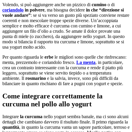
Volendo, si può aggiungere anche un pizzico di
cumino
o di
coriandolo
in polvere
, ma bisogna decidere
in che “direzione si
vuole andare”
: se si va verso un gusto più speziato conviene restare
coerenti e non mescolare troppe spezie diverse. Un’accoppiata
semplice e molto efficace è curcuma con cumino e limone, a cui
aggiungere un filo d’olio a crudo. Se amate il dolce provate una
punta di miele (o zucchero), da aggiungere nello yogurt. In questo
modo si bilancia il rapporto tra curcuma e limone, soprattutto se si
usa yogurt molto acido.
Per quanto riguarda le
erbe
le migliori sono quelle che rinfrescano:
menta, prezzemolo e coriandolo fresco.
La menta
, in particolare,
crea un contrasto interessante con la curcuma e rende il piatto più
leggero, soprattutto se viene servito tiepido o a temperatura
ambiente. Il
rosmarino
e la salvia, invece, sono più difficili da
bilanciare in quanto rischiano di fare a pugni con yogurt e spezie.
Come integrare correttamente la
curcuma nel pollo allo yogurt
Integrare
la curcuma
nello yogurt sembra banale, ma ci sono alcuni
dettagli che cambiano davvero il risultato finale. Il primo riguarda la
quantità
, in quanto la curcuma vanta un sapore particolare, terroso e