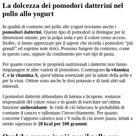
La dolcezza dei pomodori datterini nel
pollo allo yogurt
In qualità di contorno nel pollo allo yogurt troviamo anche i
pomodori datterini
. Questo tipo di pomodori si distingue per le
dimensioni minute, per la polpa soda e per il colore rosso acceso.
Inoltre, si fanno apprezzare per il sapore che ricorda i pomodori “più
grandi” ed esprime note dolci. Possono fungere da contorno, come
in questo caso, oppure da condimento per vari tipi di pasta.
Per quanto concerne le proprietà nutrizionali i datterini non fanno
rimpiangere le altre varietà di pomodoro. Contengono
la vitamina
C e la vitamina A
, quest’ultima essenziale per la salute della pelle e
per la vista. Ottime sono anche le dosi potassio e di tanti altri sali
minerali.
I pomodori datterini abbondano di luteina e licopene, sostanze
responsabili del colore rosso e in grado di esercitare un’ottima
funzione
antiossidante
. In virtù di ciò riducono le probabilità di
contrarre il cancro e rallentano l’invecchiamento. Per quanto
concerne l’apporto calorico non c’è nulla di cui avere paura, infatti a
stento superano le
20 kcal per 100 grammi
.