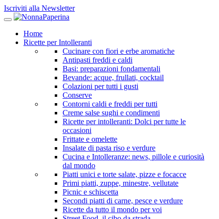
Iscriviti alla Newsletter
Home
Ricette per Intolleranti
Cucinare con fiori e erbe aromatiche
Antipasti freddi e caldi
Basi: preparazioni fondamentali
Bevande: acque, frullati, cocktail
Colazioni per tutti i gusti
Conserve
Contorni caldi e freddi per tutti
Creme salse sughi e condimenti
Ricette per intolleranti: Dolci per tutte le
occasioni
Frittate e omelette
Insalate di pasta riso e verdure
Cucina e Intolleranze: news, pillole e curiosità
dal mondo
Piatti unici e torte salate, pizze e focacce
Primi piatti, zuppe, minestre, vellutate
Picnic e schiscetta
Secondi piatti di carne, pesce e verdure
Ricette da tutto il mondo per voi
Street Food, il cibo da strada