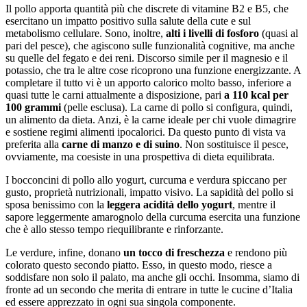
Il pollo apporta quantità più che discrete di vitamine B2 e B5, che
esercitano un impatto positivo sulla salute della cute e sul
metabolismo cellulare. Sono, inoltre,
alti i livelli di fosforo
(quasi al
pari del pesce), che agiscono sulle funzionalità cognitive, ma anche
su quelle del fegato e dei reni. Discorso simile per il magnesio e il
potassio, che tra le altre cose ricoprono una funzione energizzante. A
completare il tutto vi è un apporto calorico molto basso, inferiore a
quasi tutte le carni attualmente a disposizione, pari
a 110 kcal per
100 grammi
(pelle esclusa). La carne di pollo si configura, quindi,
un alimento da dieta. Anzi, è la carne ideale per chi vuole dimagrire
e sostiene regimi alimenti ipocalorici. Da questo punto di vista va
preferita alla
carne di manzo e di suino
. Non sostituisce il pesce,
ovviamente, ma coesiste in una prospettiva di dieta equilibrata.
I bocconcini di pollo allo yogurt, curcuma e verdura spiccano per
gusto, proprietà nutrizionali, impatto visivo. La sapidità del pollo si
sposa benissimo con la
leggera acidità dello yogurt
, mentre il
sapore leggermente amarognolo della curcuma esercita una funzione
che è allo stesso tempo riequilibrante e rinforzante.
Le verdure, infine, donano
un tocco di freschezza
e rendono più
colorato questo secondo piatto. Esso, in questo modo, riesce a
soddisfare non solo il palato, ma anche gli occhi. Insomma, siamo di
fronte ad un secondo che merita di entrare in tutte le cucine d’Italia
ed essere apprezzato in ogni sua singola componente.