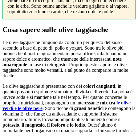
vuole dare un tocco più “italiano”, ma è meglio non eccedere
con le erbe. Sono ottime anche le verdure grigliate o al vapore,
soprattutto zucchine e carote, che restano dolci e pulite.
Cosa sapere sulle olive taggiasche
Le olive taggiasche fungono da contorno per questo delizioso
secondo a base di petto di pollo e yogurt. Sono tra le olive più
buone che il nostro agroalimentare possa offrire, infatti hanno un
sapore dolce e aromatico, che trasmette delle interessanti
note
amarognole
in fase di retrogusto. Proprio questo sapore le olive
taggiasche sono molto versatili, a tal punto da comparire in molte
ricette.
Le olive taggiasche si presentano con dei
colori cangianti
, in
quanto possono esprimere sfumature di viola e di verde. La polpa è
invece soda e si mantiene tale nel tempo. Per quanto concerne le
proprietà nutrizionali, propongono un interessante
mix tra
le olive
verdi e le olive nere
. Sono ricche di
grassi benefici
e contengono la
vitamina E, che funge da antiossidante e supporta il sistema
immunitario. Infine, troviamo importanti sali minerali come il
potassio, il magnesio, il fosforo e lo iodio
. Quest’ultimo è
importante per l’organismo in quanto supporta la funzione tiroidea.