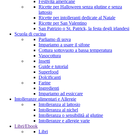
Festività americane
Ricette per Halloween senza glutine e senza
lattosio
Ricette per intolleranti dedicate al Natale
Ricette per San Valentino
San Patrizio o St. Patrick, la festa degli irlandesi
Scuola di cucina
Parliamo di uova
Impariamo a usare il sifone
Cottura sottovuoto a bassa temperatura
Vasocottura
Insetti
Guide e tutorial
Superfood
Dolcificanti
Farine
Ingredienti
Impariamo ad essiccare
Intolleranze alimentari e Allergie
Intolleranza al lattosio
Intolleranza al nichel
Intolleranza o sensibilità al glutine
Intolleranze e allergie varie
Libri/Ebook
Libri