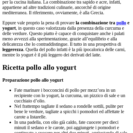
per la cucina italiana. La combinazione tra sapido e acre, infatti,
appartiene ad altre tradizioni culinarie, ancorché di origine
mediterranea. Il riferimento, ovviamente, è alla Grecia.
Eppure vale proprio la pena di provare
la combinazione tra
pollo
e
yogurt
, in questo caso valorizzata dalla presenza della curcuma e
delle verdure. Questo piatto è capace di conquistare anche i palati
meno avvezzi alla sperimentazione, grazie all’equilibrio e alla
delicatezza che lo contraddistingue. Il tutto in una prospettiva di
leggerezza
. Quella del pollo infatti è la più ipocalorica delle carni,
mentre lo yogurt è il più leggero dei derivati del latte.
Ricetta pollo allo yogurt
Preparazione pollo allo yogurt
Fate marinare i bocconcini di pollo per mezz’ora in un
recipiente con lo yogurt, la curcuma, un pizzico di sale e un
cucchiaio d’olio.
Nel frattempo tagliate il sedano a rondelle sottili, pulite per
bene le verdure, tagliate a spicchi i pomodori ed affettate le
carote a listarelle.
In una padella, con olio già caldo, fate cuocere per dieci
minuti il sedano e le carote, poi aggiungete i pomodori e
continuate a cuocere per altri due minuti, aggiustando di sale.