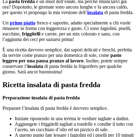
La
pasta fredda
è un must dell’estate, ma perché rinunciarvi già
ora? Dopotutto, le giornate sono ancora lunghe e fa ancora caldo,
per questo vi propongo la mia versione dell’
insalata
di pasta fredda.
Un
primo piatto
fresco e saporito, adatto specialmente a chi vuole
rimanere in forma con leggerezza e gusto. Ci sono fagiolini, piselli,
zucchine,
friggitelli
e carote, per un mix colorato e sano, con
l’aggiunta dei ceci per saziarsi prima!
È una ricetta davvero semplice, dai sapori delicati e freschi, perfetta
da servire come pranzo per una domenica di sole, come
pasto
leggero per una pausa pranzo al lavoro
. Inoltre, potete sempre
conservare l’
insalata
di pasta fredda in frigorifero per qualche
giorno. Sarà ancor buonissima!
Ricetta insalata di pasta fredda
Preparazione insalata di pasta fredda
Preparare l’insalata di pasta fredda è davvero semplice.
Iniziate riponendo in una terrina le verdure tagliate a dadini.
Aggiungete i friggitelli tagliati a rondelle e condite il tutto con
l’aceto, un cucchiaio d’olio ed un pizzico di sale.
A questo punto fate lessare i fagiolini ed i piselli per 10 minuti