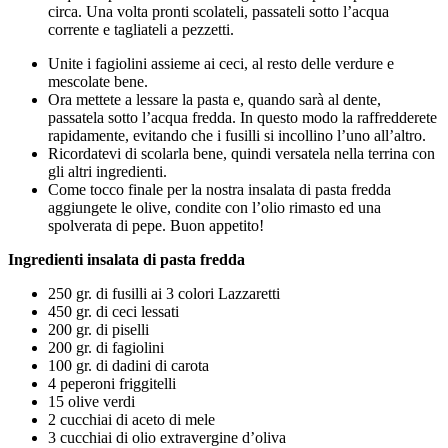
circa. Una volta pronti scolateli, passateli sotto l’acqua
corrente e tagliateli a pezzetti.
Unite i fagiolini assieme ai ceci, al resto delle verdure e
mescolate bene.
Ora mettete a lessare la pasta e, quando sarà al dente,
passatela sotto l’acqua fredda. In questo modo la raffredderete
rapidamente, evitando che i fusilli si incollino l’uno all’altro.
Ricordatevi di scolarla bene, quindi versatela nella terrina con
gli altri ingredienti.
Come tocco finale per la nostra insalata di pasta fredda
aggiungete le olive, condite con l’olio rimasto ed una
spolverata di pepe. Buon appetito!
Ingredienti insalata di pasta fredda
250 gr. di fusilli ai 3 colori Lazzaretti
450 gr. di ceci lessati
200 gr. di piselli
200 gr. di fagiolini
100 gr. di dadini di carota
4 peperoni friggitelli
15 olive verdi
2 cucchiai di aceto di mele
3 cucchiai di olio extravergine d’oliva