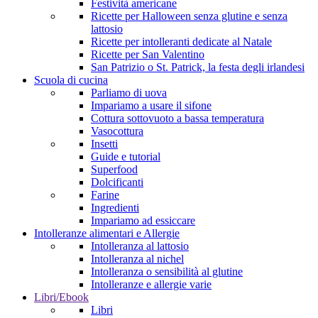
Festività americane
Ricette per Halloween senza glutine e senza
lattosio
Ricette per intolleranti dedicate al Natale
Ricette per San Valentino
San Patrizio o St. Patrick, la festa degli irlandesi
Scuola di cucina
Parliamo di uova
Impariamo a usare il sifone
Cottura sottovuoto a bassa temperatura
Vasocottura
Insetti
Guide e tutorial
Superfood
Dolcificanti
Farine
Ingredienti
Impariamo ad essiccare
Intolleranze alimentari e Allergie
Intolleranza al lattosio
Intolleranza al nichel
Intolleranza o sensibilità al glutine
Intolleranze e allergie varie
Libri/Ebook
Libri