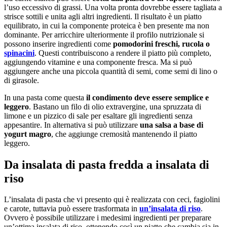
l’uso eccessivo di grassi. Una volta pronta dovrebbe essere tagliata a
strisce sottili e unita agli altri ingredienti. Il risultato è un piatto
equilibrato, in cui la componente proteica è ben presente ma non
dominante. Per arricchire ulteriormente il profilo nutrizionale si
possono inserire ingredienti come
pomodorini freschi, rucola o
spinacini
. Questi contribuiscono a rendere il piatto più completo,
aggiungendo vitamine e una componente fresca. Ma si può
aggiungere anche una piccola quantità di semi, come semi di lino o
di girasole.
In una pasta come questa
il condimento deve essere semplice e
leggero
. Bastano un filo di olio extravergine, una spruzzata di
limone e un pizzico di sale per esaltare gli ingredienti senza
appesantire. In alternativa si può utilizzare
una salsa a base di
yogurt magro
, che aggiunge cremosità mantenendo il piatto
leggero.
Da insalata di pasta fredda a insalata di
riso
L’insalata di pasta che vi presento qui è realizzata con ceci, fagiolini
e carote, tuttavia può essere trasformata in
un’insalata di riso
.
Ovvero è possibile utilizzare i medesimi ingredienti per preparare
un’ottima insalata di riso, ottenendo così un piatto che cambia sia in