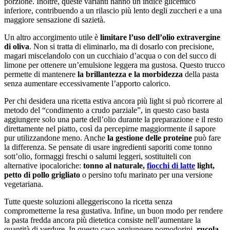
porzione. Inoltre, queste varianti hanno un indice glicemico
inferiore, contribuendo a un rilascio più lento degli zuccheri e a una
maggiore sensazione di sazietà.
Un altro accorgimento utile è
limitare l’uso dell’olio extravergine
di oliva
. Non si tratta di eliminarlo, ma di dosarlo con precisione,
magari miscelandolo con un cucchiaio d’acqua o con del succo di
limone per ottenere un’emulsione leggera ma gustosa. Questo trucco
permette di mantenere
la brillantezza e la morbidezza
della pasta
senza aumentare eccessivamente l’apporto calorico.
Per chi desidera una ricetta estiva ancora più light si può ricorrere al
metodo del “condimento a crudo parziale”, in questo caso basta
aggiungere solo una parte dell’olio durante la preparazione e il resto
direttamente nel piatto, così da percepirne maggiormente il sapore
pur utilizzandone meno. Anche
la gestione delle proteine
può fare
la differenza. Se pensate di usare ingredienti saporiti come tonno
sott’olio, formaggi freschi o salumi leggeri, sostituiteli con
alternative ipocaloriche:
tonno al naturale,
fiocchi di latte
light,
petto di pollo grigliato
o persino tofu marinato per una versione
vegetariana.
Tutte queste soluzioni alleggeriscono la ricetta senza
comprometterne la resa gustativa. Infine, un buon modo per rendere
la pasta fredda ancora più dietetica consiste nell’aumentare la
quantità di verdure. In questo caso aggiungere pomodorini,
rucola,