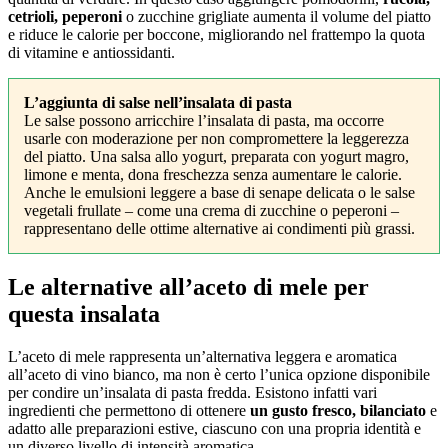
cetrioli, peperoni
o zucchine grigliate aumenta il volume del piatto
e riduce le calorie per boccone, migliorando nel frattempo la quota
di vitamine e antiossidanti.
L’aggiunta di salse nell’insalata di pasta
Le salse possono arricchire l’insalata di pasta, ma occorre
usarle con moderazione per non compromettere la leggerezza
del piatto. Una salsa allo yogurt, preparata con yogurt magro,
limone e menta, dona freschezza senza aumentare le calorie.
Anche le emulsioni leggere a base di senape delicata o le salse
vegetali frullate – come una crema di zucchine o peperoni –
rappresentano delle ottime alternative ai condimenti più grassi.
Le alternative all’aceto di mele per
questa insalata
L’aceto di mele rappresenta un’alternativa leggera e aromatica
all’aceto di vino bianco, ma non è certo l’unica opzione disponibile
per condire un’insalata di pasta fredda. Esistono infatti vari
ingredienti che permettono di ottenere
un gusto fresco, bilanciato
e
adatto alle preparazioni estive, ciascuno con una propria identità e
un diverso livello di intensità aromatica.