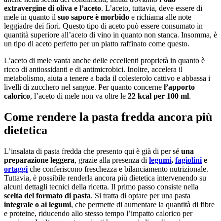
extravergine di oliva e l’aceto
. L’aceto, tuttavia, deve essere di
mele in quanto il
suo sapore è morbido
e richiama alle note
leggiadre dei fiori. Questo tipo di aceto può essere consumato in
quantità superiore all’aceto di vino in quanto non stanca. Insomma, è
un tipo di aceto perfetto per un piatto raffinato come questo.
L’aceto di mele vanta anche delle eccellenti proprietà in quanto è
ricco di antiossidanti e di antimicrobici. Inoltre, accelera il
metabolismo, aiuta a tenere a bada il colesterolo cattivo e abbassa i
livelli di zucchero nel sangue. Per quanto concerne
l’apporto
calorico
, l’aceto di mele non va oltre le
22 kcal per 100 ml
.
Come rendere la pasta fredda ancora più
dietetica
L’insalata di pasta fredda che presento qui è già di per sé
una
preparazione leggera
, grazie alla presenza di
legumi
,
fagiolini
e
ortaggi
che conferiscono freschezza e bilanciamento nutrizionale.
Tuttavia, è possibile renderla ancora più dietetica intervenendo su
alcuni dettagli tecnici della ricetta. Il primo passo consiste nella
scelta del formato di pasta
. Si tratta di optare per una pasta
integrale o ai legumi
, che permette di aumentare la quantità di fibre
e proteine, riducendo allo stesso tempo l’impatto calorico per