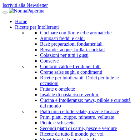
Iscriviti alla Newsletter
Home
Ricette per Intolleranti
Cucinare con fiori e erbe aromatiche
Antipasti freddi e caldi
Basi: preparazioni fondamentali
Bevande: acque, frullati, cocktail
Colazioni per tutti i gusti
Conserve
Contorni caldi e freddi per tutti
Creme salse sughi e condimenti
Ricette per intolleranti: Dolci per tutte le
occasioni
Frittate e omelette
Insalate di pasta riso e verdure
Cucina e Intolleranze: news, pillole e curiosità
dal mondo
Piatti unici e torte salate, pizze e focacce
Primi piatti, zuppe, minestre, vellutate
Picnic e schiscetta
Secondi piatti di carne, pesce e verdure
Ricette da tutto il mondo per voi
Street Food, il cibo da strada