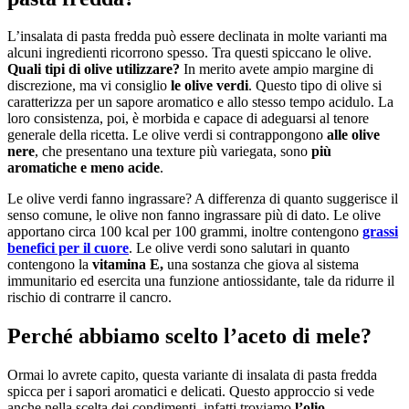
L’insalata di pasta fredda può essere declinata in molte varianti ma
alcuni ingredienti ricorrono spesso. Tra questi spiccano le olive.
Quali tipi di olive utilizzare?
In merito avete ampio margine di
discrezione, ma vi consiglio
le olive verdi
. Questo tipo di olive si
caratterizza per un sapore aromatico e allo stesso tempo acidulo. La
loro consistenza, poi, è morbida e capace di adeguarsi al tenore
generale della ricetta. Le olive verdi si contrappongono
alle olive
nere
, che presentano una texture più variegata, sono
più
aromatiche e meno acide
.
Le olive verdi fanno ingrassare? A differenza di quanto suggerisce il
senso comune, le olive non fanno ingrassare più di dato. Le olive
apportano circa 100 kcal per 100 grammi, inoltre contengono
grassi
benefici per il cuore
. Le olive verdi sono salutari in quanto
contengono la
vitamina E,
una sostanza che giova al sistema
immunitario ed esercita una funzione antiossidante, tale da ridurre il
rischio di contrarre il cancro.
Perché abbiamo scelto l’aceto di mele?
Ormai lo avrete capito, questa variante di insalata di pasta fredda
spicca per i sapori aromatici e delicati. Questo approccio si vede
anche nella scelta dei condimenti, infatti troviamo
l’olio