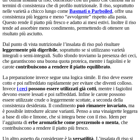
termini di consistenza che di profilo nutrizionale. Il riso, soprattutto
nelle varietà a chicco lungo come
Basmati o Parboiled
, offre una
consistenza più leggera e meno “avvolgente” rispetto alla pasta.
Questo rende il piatto più fresco e adatto ai mesi estivi. Inoltre il riso
tende ad assorbire meno condimento, permettendo di ottenere un
risultato più asciutto.
Dal punto di vista nutrizionale l’insalata di riso può risultare
leggermente più digeribile
, soprattutto se si utilizzano varietà
integrali o semi-integrali. Sullo sfondo troviamo la presenza dei ceci,
che garantiscono una buona quota proteica, mentre i fagiolini e le
carote
contribuiscono a rendere il piatto equilibrato
.
La preparazione invece segue una logica simile. Il riso deve essere
cotto e poi raffreddato rapidamente per evitare che diventi colloso.
Invece
i ceci
possono essere utilizzati già cotti
, mentre i fagiolini
devono essere lessati e poi raffreddati. Infine le carote possono
essere utilizzate crude o leggermente scottate, a seconda della
consistenza desiderata. Il condimento
può rimanere invariato,
ma
è possibile introdurre alcune varianti. Penso a una vinaigrette leggera
a base di olio e limone, che si integra bene con il riso. Idem per
l’aggiunta di
erbe aromatiche come prezzemolo o menta
, che
contribuiscono a rendere il piatto più fresco.
Un altro aspetto da considerare è la
versatilità
. L’insalata di riso si