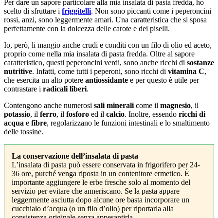
Per dare un sapore particolare alla mia insalata di pasta fredda, ho
scelto di sfruttare i
friggitelli
. Non sono piccanti come i peperoncini
rossi, anzi, sono leggermente amari. Una caratteristica che si sposa
perfettamente con la dolcezza delle carote e dei piselli.
Io, però, li mangio anche crudi e conditi con un filo di olio ed aceto,
proprio come nella mia insalata di pasta fredda. Oltre al sapore
caratteristico, questi peperoncini verdi, sono anche ricchi di
sostanze
nutritive
. Infatti, come tutti i peperoni, sono ricchi di
vitamina C
,
che esercita un alto potere
antiossidante
e per questo è utile per
contrastare i
radicali liberi
.
Contengono anche numerosi
sali minerali
come il
magnesio
, il
potassio
, il
ferro
, il
fosforo
ed il
calcio
. Inoltre, essendo
ricchi di
acqua
e
fibre
, regolarizzano le funzioni intestinali e lo smaltimento
delle tossine.
La conservazione dell’insalata di pasta
L’insalata di pasta può essere conservata in frigorifero per 24-
36 ore, purché venga riposta in un contenitore ermetico. È
importante aggiungere le erbe fresche solo al momento del
servizio per evitare che anneriscano. Se la pasta appare
leggermente asciutta dopo alcune ore basta incorporare un
cucchiaio d’acqua (o un filo d’olio) per riportarla alla
consistenza originale senza appesantirla.