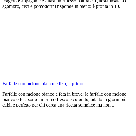
leggero e appagante è quasi un riflesso naturale. Questa insalata di
sgombro, ceci e pomodorini risponde in pieno: è pronta in 10...
Farfalle con melone bianco e feta, il primo...
Farfalle con melone bianco e feta in breve: le farfalle con melone
bianco e feta sono un primo fresco e colorato, adatto ai giorni più
caldi e perfetto per chi cerca una ricetta semplice ma non...