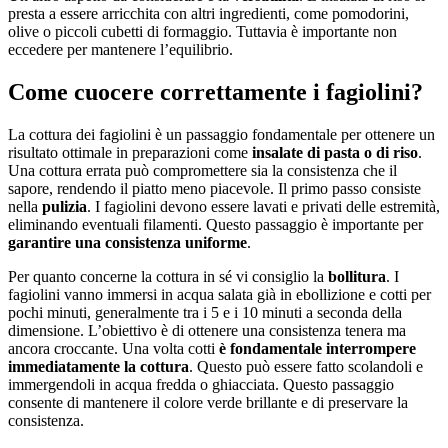
presta a essere arricchita con altri ingredienti, come pomodorini,
olive o piccoli cubetti di formaggio. Tuttavia è importante non
eccedere per mantenere l’equilibrio.
Come cuocere correttamente i fagiolini?
La cottura dei fagiolini è un passaggio fondamentale per ottenere un
risultato ottimale in preparazioni come
insalate di pasta o di riso
.
Una cottura errata può compromettere sia la consistenza che il
sapore, rendendo il piatto meno piacevole. Il primo passo consiste
nella
pulizia
. I fagiolini devono essere lavati e privati delle estremità,
eliminando eventuali filamenti. Questo passaggio è importante per
garantire una consistenza uniforme
.
Per quanto concerne la cottura in sé vi consiglio la
bollitura
. I
fagiolini vanno immersi in acqua salata già in ebollizione e cotti per
pochi minuti, generalmente tra i 5 e i 10 minuti a seconda della
dimensione. L’obiettivo è di ottenere una consistenza tenera ma
ancora croccante. Una volta cotti
è fondamentale interrompere
immediatamente la cottura
. Questo può essere fatto scolandoli e
immergendoli in acqua fredda o ghiacciata. Questo passaggio
consente di mantenere il colore verde brillante e di preservare la
consistenza.