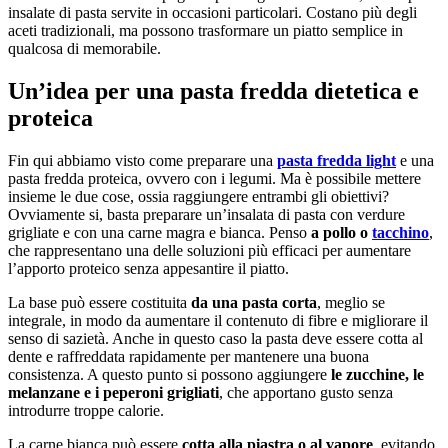
insalate di pasta servite in occasioni particolari. Costano più degli
aceti tradizionali, ma possono trasformare un piatto semplice in
qualcosa di memorabile.
Un’idea per una pasta fredda dietetica e
proteica
Fin qui abbiamo visto come preparare una
pasta fredda light
e una
pasta fredda proteica, ovvero con i legumi. Ma è possibile mettere
insieme le due cose, ossia raggiungere entrambi gli obiettivi?
Ovviamente si, basta preparare un’insalata di pasta con verdure
grigliate e con una carne magra e bianca. Penso
a pollo o
tacchino
,
che rappresentano una delle soluzioni più efficaci per aumentare
l’apporto proteico senza appesantire il piatto.
La base può essere costituita
da una pasta corta
, meglio se
integrale, in modo da aumentare il contenuto di fibre e migliorare il
senso di sazietà. Anche in questo caso la pasta deve essere cotta al
dente e raffreddata rapidamente per mantenere una buona
consistenza. A questo punto si possono aggiungere
le zucchine, le
melanzane e i peperoni grigliati
, che apportano gusto senza
introdurre troppe calorie.
La carne bianca può essere
cotta alla piastra o al vapore
, evitando