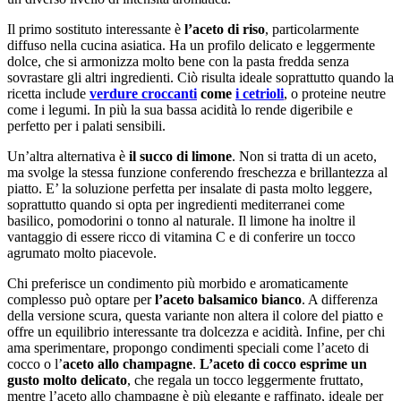
Il primo sostituto interessante è
l’aceto di riso
, particolarmente
diffuso nella cucina asiatica. Ha un profilo delicato e leggermente
dolce, che si armonizza molto bene con la pasta fredda senza
sovrastare gli altri ingredienti. Ciò risulta ideale soprattutto quando la
ricetta include
verdure croccanti
come
i cetrioli
, o proteine neutre
come i legumi. In più la sua bassa acidità lo rende digeribile e
perfetto per i palati sensibili.
Un’altra alternativa è
il succo di limone
. Non si tratta di un aceto,
ma svolge la stessa funzione conferendo freschezza e brillantezza al
piatto. E’ la soluzione perfetta per insalate di pasta molto leggere,
soprattutto quando si opta per ingredienti mediterranei come
basilico, pomodorini o tonno al naturale. Il limone ha inoltre il
vantaggio di essere ricco di vitamina C e di conferire un tocco
agrumato molto piacevole.
Chi preferisce un condimento più morbido e aromaticamente
complesso può optare per
l’aceto balsamico bianco
. A differenza
della versione scura, questa variante non altera il colore del piatto e
offre un equilibrio interessante tra dolcezza e acidità. Infine, per chi
ama sperimentare, propongo condimenti speciali come l’aceto di
cocco o l’
aceto allo champagne
.
L’aceto di cocco esprime un
gusto molto delicato
, che regala un tocco leggermente fruttato,
mentre l’aceto allo champagne è più elegante e raffinato, ideale per