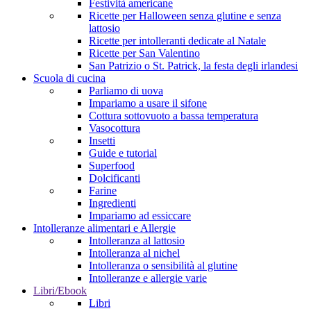
Festività americane
Ricette per Halloween senza glutine e senza
lattosio
Ricette per intolleranti dedicate al Natale
Ricette per San Valentino
San Patrizio o St. Patrick, la festa degli irlandesi
Scuola di cucina
Parliamo di uova
Impariamo a usare il sifone
Cottura sottovuoto a bassa temperatura
Vasocottura
Insetti
Guide e tutorial
Superfood
Dolcificanti
Farine
Ingredienti
Impariamo ad essiccare
Intolleranze alimentari e Allergie
Intolleranza al lattosio
Intolleranza al nichel
Intolleranza o sensibilità al glutine
Intolleranze e allergie varie
Libri/Ebook
Libri