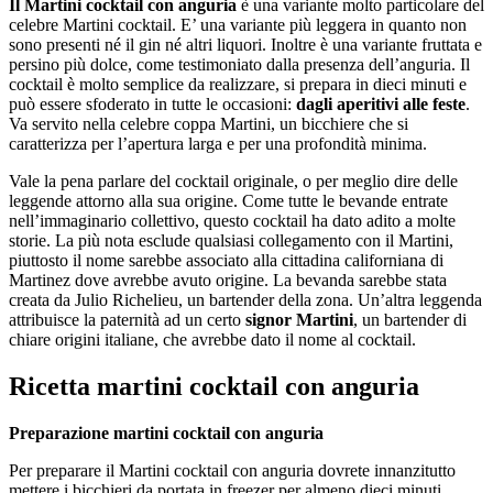
Il Martini cocktail con anguria
è una variante molto particolare del
celebre Martini cocktail. E’ una variante più leggera in quanto non
sono presenti né il gin né altri liquori. Inoltre è una variante fruttata e
persino più dolce, come testimoniato dalla presenza dell’anguria. Il
cocktail è molto semplice da realizzare, si prepara in dieci minuti e
può essere sfoderato in tutte le occasioni:
dagli aperitivi alle feste
.
Va servito nella celebre coppa Martini, un bicchiere che si
caratterizza per l’apertura larga e per una profondità minima.
Vale la pena parlare del cocktail originale, o per meglio dire delle
leggende attorno alla sua origine. Come tutte le bevande entrate
nell’immaginario collettivo, questo cocktail ha dato adito a molte
storie. La più nota esclude qualsiasi collegamento con il Martini,
piuttosto il nome sarebbe associato alla cittadina californiana di
Martinez dove avrebbe avuto origine. La bevanda sarebbe stata
creata da Julio Richelieu, un bartender della zona. Un’altra leggenda
attribuisce la paternità ad un certo
signor Martini
, un bartender di
chiare origini italiane, che avrebbe dato il nome al cocktail.
Ricetta martini cocktail con anguria
Preparazione martini cocktail con anguria
Per preparare il Martini cocktail con anguria dovrete innanzitutto
mettere i bicchieri da portata in freezer per almeno dieci minuti.