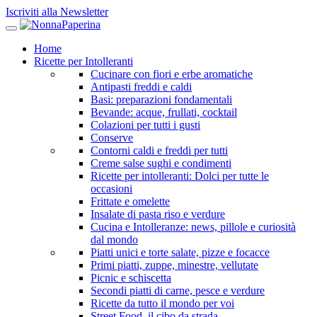
Iscriviti alla Newsletter
Home
Ricette per Intolleranti
Cucinare con fiori e erbe aromatiche
Antipasti freddi e caldi
Basi: preparazioni fondamentali
Bevande: acque, frullati, cocktail
Colazioni per tutti i gusti
Conserve
Contorni caldi e freddi per tutti
Creme salse sughi e condimenti
Ricette per intolleranti: Dolci per tutte le
occasioni
Frittate e omelette
Insalate di pasta riso e verdure
Cucina e Intolleranze: news, pillole e curiosità
dal mondo
Piatti unici e torte salate, pizze e focacce
Primi piatti, zuppe, minestre, vellutate
Picnic e schiscetta
Secondi piatti di carne, pesce e verdure
Ricette da tutto il mondo per voi
Street Food, il cibo da strada