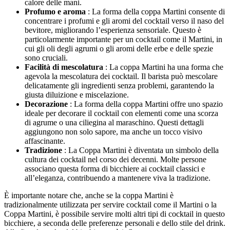
calore delle mani.
Profumo e aroma
: La forma della coppa Martini consente di
concentrare i profumi e gli aromi del cocktail verso il naso del
bevitore, migliorando l’esperienza sensoriale. Questo è
particolarmente importante per un cocktail come il Martini, in
cui gli oli degli agrumi o gli aromi delle erbe e delle spezie
sono cruciali.
Facilità di mescolatura
: La coppa Martini ha una forma che
agevola la mescolatura dei cocktail. Il barista può mescolare
delicatamente gli ingredienti senza problemi, garantendo la
giusta diluizione e miscelazione.
Decorazione
: La forma della coppa Martini offre uno spazio
ideale per decorare il cocktail con elementi come una scorza
di agrume o una ciliegina al maraschino. Questi dettagli
aggiungono non solo sapore, ma anche un tocco visivo
affascinante.
Tradizione
: La Coppa Martini è diventata un simbolo della
cultura dei cocktail nel corso dei decenni. Molte persone
associano questa forma di bicchiere ai cocktail classici e
all’eleganza, contribuendo a mantenere viva la tradizione.
È importante notare che, anche se la coppa Martini è
tradizionalmente utilizzata per servire cocktail come il Martini o la
Coppa Martini, è possibile servire molti altri tipi di cocktail in questo
bicchiere, a seconda delle preferenze personali e dello stile del drink.