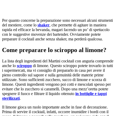
Per quanto concerne la preparazione sono necessari alcuni strumenti
del mestiere, come lo
shaker
, che permette di agitare in maniera
rapida ed efficace la bevanda, magari facendo un po’ di spettacolo
con le suggestive movenze dei bartender. Ovviamente potete
preparare il cocktail anche senza shaker, ma perderà qualcosa.
Come preparare lo sciroppo al limone?
La lista degli ingredienti del Martini cocktail con anguria comprende
anche lo
sciroppo
di limone. Questo sciroppo potete trovarlo in tutti
i supermercati, ma vi consiglio di prepararlo in casa per avere il
pieno controllo sul sapore e sulla genuinità delle materie prime
utilizzate. Sono sufficienti zucchero, succo di limone e scorza di
limone. Questi ingredienti vengono poi cotti e mescolati spesso per
evitare che lo zucchero si caramelli. Dopo una mezz’oretta potete
spegnere il fuoco e filtrare il liquido ottenuto
in bottiglie e tappi
sterilizzati
.
Il limone gioca un ruolo importante anche in fase di decorazione.
Prima di servire il cocktail, infatti, occorre inumidire i bordi con il