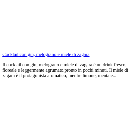
Cocktail con gin, melograno e miele di zagara
Il cocktail con gin, melograno e miele di zagara è un drink fresco,
floreale e leggermente agrumato,pronto in pochi minuti. Il miele di
zagara è il protagonista aromatico, mentre limone, menta e...