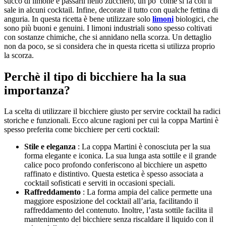
succo di limone e passarli nello zucchero, un po’ come si fa con il
sale in alcuni cocktail. Infine, decorate il tutto con qualche fettina di
anguria. In questa ricetta è bene utilizzare solo
limoni
biologici, che
sono più buoni e genuini. I limoni industriali sono spesso coltivati
con sostanze chimiche, che si annidano nella scorza. Un dettaglio
non da poco, se si considera che in questa ricetta si utilizza proprio
la scorza.
Perchè il tipo di bicchiere ha la sua
importanza?
La scelta di utilizzare il bicchiere giusto per servire cocktail ha radici
storiche e funzionali. Ecco alcune ragioni per cui la coppa Martini è
spesso preferita come bicchiere per certi cocktail:
Stile e eleganza
: La coppa Martini è conosciuta per la sua
forma elegante e iconica. La sua lunga asta sottile e il grande
calice poco profondo conferiscono al bicchiere un aspetto
raffinato e distintivo. Questa estetica è spesso associata a
cocktail sofisticati e serviti in occasioni speciali.
Raffreddamento
: La forma ampia del calice permette una
maggiore esposizione del cocktail all’aria, facilitando il
raffreddamento del contenuto. Inoltre, l’asta sottile facilita il
mantenimento del bicchiere senza riscaldare il liquido con il