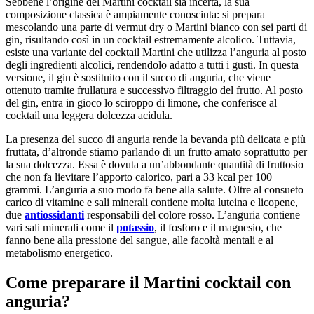
Sebbene l’origine del Martini cocktail sia incerta, la sua
composizione classica è ampiamente conosciuta: si prepara
mescolando una parte di vermut dry o Martini bianco con sei parti di
gin, risultando così in un cocktail estremamente alcolico. Tuttavia,
esiste una variante del cocktail Martini che utilizza l’anguria al posto
degli ingredienti alcolici, rendendolo adatto a tutti i gusti. In questa
versione, il gin è sostituito con il succo di anguria, che viene
ottenuto tramite frullatura e successivo filtraggio del frutto. Al posto
del gin, entra in gioco lo sciroppo di limone, che conferisce al
cocktail una leggera dolcezza acidula.
La presenza del succo di anguria rende la bevanda più delicata e più
fruttata, d’altronde stiamo parlando di un frutto amato soprattutto per
la sua dolcezza. Essa è dovuta a un’abbondante quantità di fruttosio
che non fa lievitare l’apporto calorico, pari a 33 kcal per 100
grammi. L’anguria a suo modo fa bene alla salute. Oltre al consueto
carico di vitamine e sali minerali contiene molta luteina e licopene,
due
antiossidanti
responsabili del colore rosso. L’anguria contiene
vari sali minerali come il
potassio
, il fosforo e il magnesio, che
fanno bene alla pressione del sangue, alle facoltà mentali e al
metabolismo energetico.
Come preparare il Martini cocktail con
anguria?