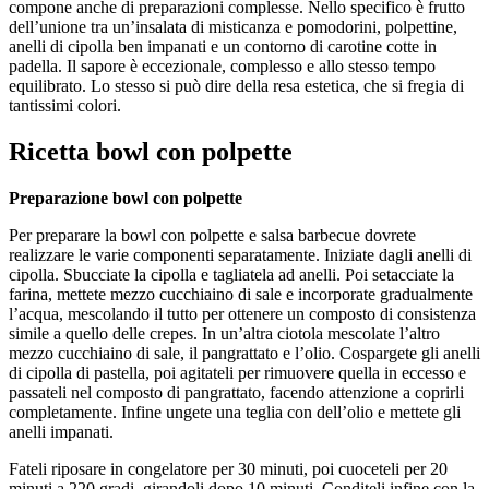
compone anche di preparazioni complesse. Nello specifico è frutto
dell’unione tra un’insalata di misticanza e pomodorini, polpettine,
anelli di cipolla ben impanati e un contorno di carotine cotte in
padella. Il sapore è eccezionale, complesso e allo stesso tempo
equilibrato. Lo stesso si può dire della resa estetica, che si fregia di
tantissimi colori.
Ricetta bowl con polpette
Preparazione bowl con polpette
Per preparare la bowl con polpette e salsa barbecue dovrete
realizzare le varie componenti separatamente. Iniziate dagli anelli di
cipolla. Sbucciate la cipolla e tagliatela ad anelli. Poi setacciate la
farina, mettete mezzo cucchiaino di sale e incorporate gradualmente
l’acqua, mescolando il tutto per ottenere un composto di consistenza
simile a quello delle crepes. In un’altra ciotola mescolate l’altro
mezzo cucchiaino di sale, il pangrattato e l’olio. Cospargete gli anelli
di cipolla di pastella, poi agitateli per rimuovere quella in eccesso e
passateli nel composto di pangrattato, facendo attenzione a coprirli
completamente. Infine ungete una teglia con dell’olio e mettete gli
anelli impanati.
Fateli riposare in congelatore per 30 minuti, poi cuoceteli per 20
minuti a 220 gradi, girandoli dopo 10 minuti. Conditeli infine con la