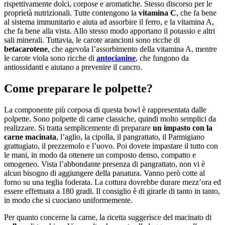
rispettivamente dolci, corpose e aromatiche. Stesso discorso per le
proprietà nutrizionali. Tutte contengono la
vitamina C
, che fa bene
al sistema immunitario e aiuta ad assorbire il ferro, e la vitamina A,
che fa bene alla vista. Allo stesso modo apportano il potassio e altri
sali minerali. Tuttavia, le carote arancioni sono ricche di
betacarotene
, che agevola l’assorbimento della vitamina A, mentre
le carote viola sono ricche di
antocianine
, che fungono da
antiossidanti e aiutano a prevenire il cancro.
Come preparare le polpette?
La componente più corposa di questa bowl è rappresentata dalle
polpette. Sono polpette di carne classiche, quindi molto semplici da
realizzare. Si tratta semplicemente di preparare
un impasto con la
carne macinata
, l’aglio, la cipolla, il pangrattato, il Parmigiano
grattugiato, il prezzemolo e l’uovo. Poi dovete impastare il tutto con
le mani, in modo da ottenere un composto denso, compatto e
omogeneo. Vista l’abbondante presenza di pangrattato, non vi è
alcun bisogno di aggiungere della panatura. Vanno però cotte al
forno su una teglia foderata. La cottura dovrebbe durare mezz’ora ed
essere effettuata a 180 gradi. Il consiglio è di girarle di tanto in tanto,
in modo che si cuociano uniformemente.
Per quanto concerne la carne, la ricetta suggerisce del macinato di