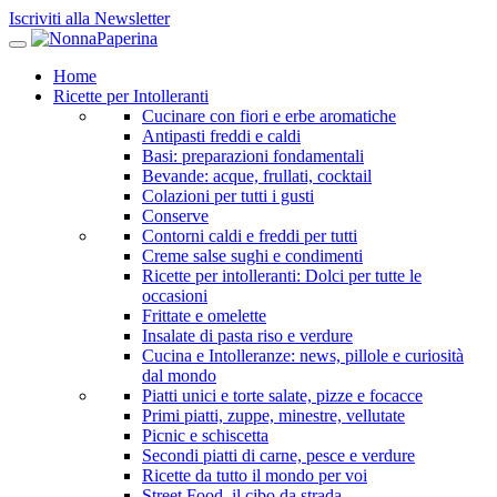
Iscriviti alla Newsletter
Home
Ricette per Intolleranti
Cucinare con fiori e erbe aromatiche
Antipasti freddi e caldi
Basi: preparazioni fondamentali
Bevande: acque, frullati, cocktail
Colazioni per tutti i gusti
Conserve
Contorni caldi e freddi per tutti
Creme salse sughi e condimenti
Ricette per intolleranti: Dolci per tutte le
occasioni
Frittate e omelette
Insalate di pasta riso e verdure
Cucina e Intolleranze: news, pillole e curiosità
dal mondo
Piatti unici e torte salate, pizze e focacce
Primi piatti, zuppe, minestre, vellutate
Picnic e schiscetta
Secondi piatti di carne, pesce e verdure
Ricette da tutto il mondo per voi
Street Food, il cibo da strada