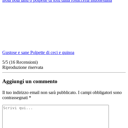
Bola bola tahu o polpette di tofu dalla rosticceria indonesiana
Gustose e sane Polpette di ceci e quinoa
5/5
(16 Recensioni)
Riproduzione riservata
Aggiungi un commento
Il tuo indirizzo email non sarà pubblicato.
I campi obbligatori sono
contrassegnati
*