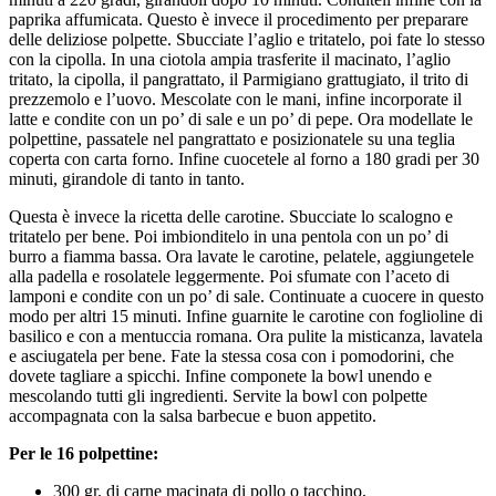
paprika affumicata. Questo è invece il procedimento per preparare
delle deliziose polpette. Sbucciate l’aglio e tritatelo, poi fate lo stesso
con la cipolla. In una ciotola ampia trasferite il macinato, l’aglio
tritato, la cipolla, il pangrattato, il Parmigiano grattugiato, il trito di
prezzemolo e l’uovo. Mescolate con le mani, infine incorporate il
latte e condite con un po’ di sale e un po’ di pepe. Ora modellate le
polpettine, passatele nel pangrattato e posizionatele su una teglia
coperta con carta forno. Infine cuocetele al forno a 180 gradi per 30
minuti, girandole di tanto in tanto.
Questa è invece la ricetta delle carotine. Sbucciate lo scalogno e
tritatelo per bene. Poi imbionditelo in una pentola con un po’ di
burro a fiamma bassa. Ora lavate le carotine, pelatele, aggiungetele
alla padella e rosolatele leggermente. Poi sfumate con l’aceto di
lamponi e condite con un po’ di sale. Continuate a cuocere in questo
modo per altri 15 minuti. Infine guarnite le carotine con foglioline di
basilico e con a mentuccia romana. Ora pulite la misticanza, lavatela
e asciugatela per bene. Fate la stessa cosa con i pomodorini, che
dovete tagliare a spicchi. Infine componete la bowl unendo e
mescolando tutti gli ingredienti. Servite la bowl con polpette
accompagnata con la salsa barbecue e buon appetito.
Per le 16 polpettine:
300 gr. di carne macinata di pollo o tacchino,