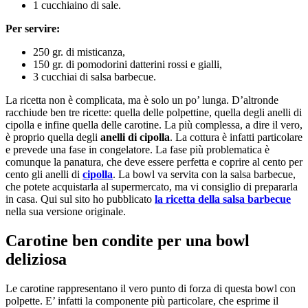
1 cucchiaino di sale.
Per servire:
250 gr. di misticanza,
150 gr. di pomodorini datterini rossi e gialli,
3 cucchiai di salsa barbecue.
La ricetta non è complicata, ma è solo un po’ lunga. D’altronde
racchiude ben tre ricette: quella delle polpettine, quella degli anelli di
cipolla e infine quella delle carotine. La più complessa, a dire il vero,
è proprio quella degli
anelli di cipolla
. La cottura è infatti particolare
e prevede una fase in congelatore. La fase più problematica è
comunque la panatura, che deve essere perfetta e coprire al cento per
cento gli anelli di
cipolla
. La bowl va servita con la salsa barbecue,
che potete acquistarla al supermercato, ma vi consiglio di prepararla
in casa. Qui sul sito ho pubblicato
la ricetta della salsa barbecue
nella sua versione originale.
Carotine ben condite per una bowl
deliziosa
Le carotine rappresentano il vero punto di forza di questa bowl con
polpette. E’ infatti la componente più particolare, che esprime il