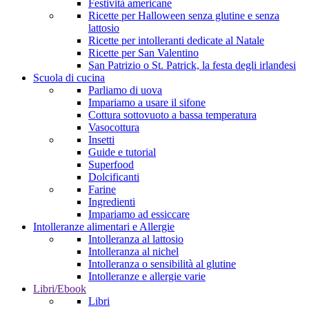
Festività americane
Ricette per Halloween senza glutine e senza
lattosio
Ricette per intolleranti dedicate al Natale
Ricette per San Valentino
San Patrizio o St. Patrick, la festa degli irlandesi
Scuola di cucina
Parliamo di uova
Impariamo a usare il sifone
Cottura sottovuoto a bassa temperatura
Vasocottura
Insetti
Guide e tutorial
Superfood
Dolcificanti
Farine
Ingredienti
Impariamo ad essiccare
Intolleranze alimentari e Allergie
Intolleranza al lattosio
Intolleranza al nichel
Intolleranza o sensibilità al glutine
Intolleranze e allergie varie
Libri/Ebook
Libri