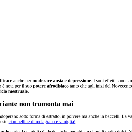
efficace anche per
moderare ansia e depressione
. I suoi effetti sono si
po è nota per il suo
potere afrodisiaco
tanto che agli inizi del Novecento
ciclo mestruale
.
briante non tramonta mai
adoperano sotto forma di estratto, in polvere ma anche in baccelli. La van
ueste
ciambelline di melagrana e vaniglia!
ande
varie, la vaniglia è ideale anche per chi ama liquidi molto dolci. N