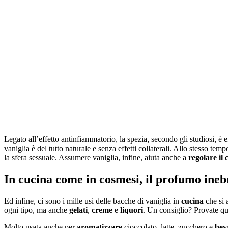
Legato all’effetto antinfiammatorio, la spezia, secondo gli studiosi, è 
vaniglia è del tutto naturale e senza effetti collaterali. Allo stesso tem
la sfera sessuale. Assumere vaniglia, infine, aiuta anche a
regolare il 
In cucina come in cosmesi, il profumo ine
Ed infine, ci sono i mille usi delle bacche di vaniglia in
cucina
che si 
ogni tipo, ma anche
gelati
,
creme
e
liquori
. Un consiglio? Provate q
Molto usata anche per
aromatizzare
cioccolato, latte, zucchero e
bev