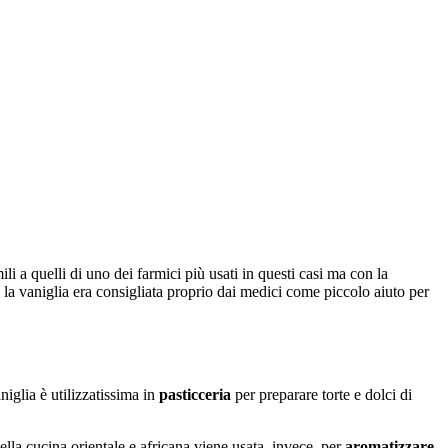
mili a quelli di uno dei farmici più usati in questi casi ma con la
 la vaniglia era consigliata proprio dai medici come piccolo aiuto per
iglia è utilizzatissima in
pasticceria
per preparare torte e dolci di
ella cucina orientale e africana viene usata, invece, per
aromatizzare