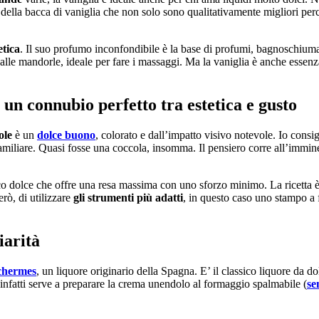
emi della bacca di vaniglia che non solo sono qualitativamente migliori p
etica
. Il suo profumo inconfondibile è la base di profumi, bagnoschium
lle mandorle, ideale per fare i massaggi. Ma la vaniglia è anche essenz
 un connubio perfetto tra estetica e gusto
gole
è un
dolce buono
, colorato e dall’impatto visivo notevole. Io consigl
familiare. Quasi fosse una coccola, insomma. Il pensiero corre all’immi
ico dolce che offre una resa massima con uno sforzo minimo. La ricetta
rò, di utilizzare
gli strumenti più adatti
, in questo caso uno stampo a f
iarità
chermes
, un liquore originario della Spagna. E’ il classico liquore da 
 infatti serve a preparare la crema unendolo al formaggio spalmabile (
se