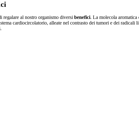
ci
i regalare al nostro organismo diversi
benefici
. La molecola aromatica c
tema cardiocircolatorio, alleate nel contrasto dei tumori e dei radicali l
i
.