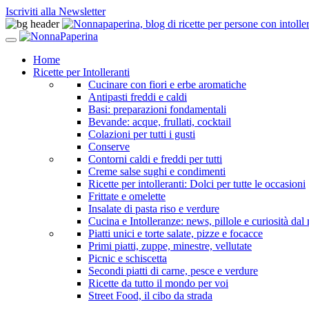
Iscriviti alla Newsletter
Home
Ricette per Intolleranti
Cucinare con fiori e erbe aromatiche
Antipasti freddi e caldi
Basi: preparazioni fondamentali
Bevande: acque, frullati, cocktail
Colazioni per tutti i gusti
Conserve
Contorni caldi e freddi per tutti
Creme salse sughi e condimenti
Ricette per intolleranti: Dolci per tutte le occasioni
Frittate e omelette
Insalate di pasta riso e verdure
Cucina e Intolleranze: news, pillole e curiosità da
Piatti unici e torte salate, pizze e focacce
Primi piatti, zuppe, minestre, vellutate
Picnic e schiscetta
Secondi piatti di carne, pesce e verdure
Ricette da tutto il mondo per voi
Street Food, il cibo da strada