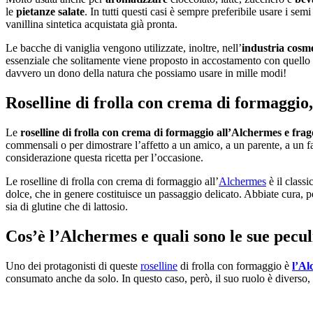
le
pietanze salate
. In tutti questi casi è sempre preferibile usare i s
vanillina sintetica acquistata già pronta.
Le bacche di vaniglia vengono utilizzate, inoltre, nell’
industria cosm
essenziale che solitamente viene proposto in accostamento con quello a
davvero un dono della natura che possiamo usare in mille modi!
Roselline di frolla con crema di formaggio,
Le
roselline di frolla con crema di formaggio all’Alchermes e fra
commensali o per dimostrare l’affetto a un amico, a un parente, a un 
considerazione questa ricetta per l’occasione.
Le roselline di frolla con crema di formaggio all’
Alchermes
è il class
dolce, che in genere costituisce un passaggio delicato. Abbiate cura, pe
sia di glutine che di lattosio.
Cos’è l’Alchermes e quali sono le sue pecul
Uno dei protagonisti di queste
roselline
di frolla con formaggio è
l’Al
consumato anche da solo. In questo caso, però, il suo ruolo è diverso,