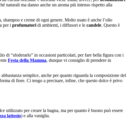
erché naturali ma danno anche un aroma più intenso rispetto alla
a, shampoo e creme di ogni genere. Molto usato è anche l’olio
a per i
profumatori
di ambienti, i diffusori e le
candele
. Questo è
io di “sfoderarlo” in occasioni particolari, per fare bella figura con i
nente
Festa della Mamma
, dunque vi consiglio di prendere in
 è abbastanza semplice, anche per quanto riguarda la composizione del
orma di fiore. Ci tengo a precisare, infine, che questo dolce è privo
dolce utilizzato per creare la bagna, ma per quanto è buono può essere
nza lattosio
) e alla vaniglia.