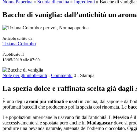
NonnaPaperina
»
Scuola di cucina
»
Ingredienti
»
Bacche di vaniglia:
Bacche di vaniglia: dall’antichità un arom
Articolo scritto da
Tiziana Colombo
Pubblicato il
18/05/2019 alle 07:00
Note per gli intolleranti
-
Commenti:
0
-
Stampa
La spezia dolce e raffinata scelta già dagli
È uno degli
aromi più raffinati e usati
in cucina, dal sapore e dall’o
profumati baccelli che producono poi la spezia così rinomata. Le
bacc
Le popolazioni americane la usavano fin dall’antichità. Il
Messico
è il
successivamente si è spostata però anche in
Madagascar
dove si pro
produrre una bevanda naturale, antenata dell’odierno cioccolato. Oggi 