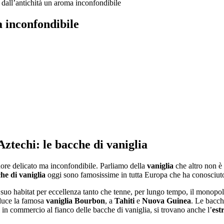
 dall’antichità un aroma inconfondibile
a inconfondibile
 Aztechi: le bacche di vaniglia
dore delicato ma inconfondibile. Parliamo della
vaniglia
che altro non è 
he di vaniglia
oggi sono famosissime in tutta Europa che ha conosciuto 
 suo habitat per eccellenza tanto che tenne, per lungo tempo, il monopoli
duce la famosa
vaniglia Bourbon
, a
Tahiti
e
Nuova Guinea
. Le bacch
in commercio al fianco delle bacche di vaniglia, si trovano anche l’
est