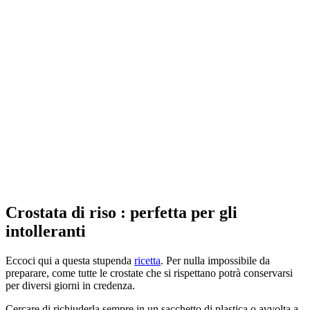
Crostata di riso : perfetta per gli
intolleranti
Eccoci qui a questa stupenda
ricetta
. Per nulla impossibile da
preparare, come tutte le crostate che si rispettano potrà conservarsi
per diversi giorni in credenza.
Cercare di richiuderla sempre in un sacchetto di plastica o avvolta a