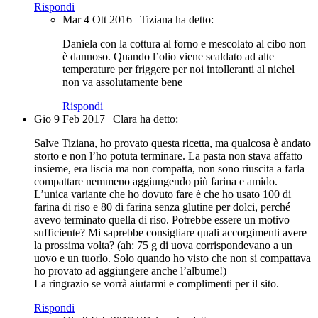
Rispondi
Mar 4 Ott 2016
|
Tiziana
ha detto:
Daniela con la cottura al forno e mescolato al cibo non
è dannoso. Quando l’olio viene scaldato ad alte
temperature per friggere per noi intolleranti al nichel
non va assolutamente bene
Rispondi
Gio 9 Feb 2017
|
Clara
ha detto:
Salve Tiziana, ho provato questa ricetta, ma qualcosa è andato
storto e non l’ho potuta terminare. La pasta non stava affatto
insieme, era liscia ma non compatta, non sono riuscita a farla
compattare nemmeno aggiungendo più farina e amido.
L’unica variante che ho dovuto fare è che ho usato 100 di
farina di riso e 80 di farina senza glutine per dolci, perché
avevo terminato quella di riso. Potrebbe essere un motivo
sufficiente? Mi saprebbe consigliare quali accorgimenti avere
la prossima volta? (ah: 75 g di uova corrispondevano a un
uovo e un tuorlo. Solo quando ho visto che non si compattava
ho provato ad aggiungere anche l’albume!)
La ringrazio se vorrà aiutarmi e complimenti per il sito.
Rispondi