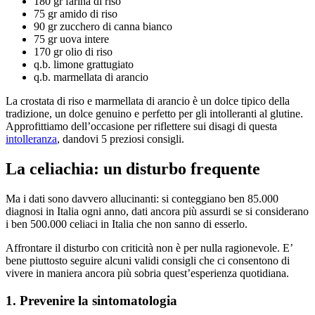
180 gr farina di riso
75 gr amido di riso
90 gr zucchero di canna bianco
75 gr uova intere
170 gr olio di riso
q.b. limone grattugiato
q.b. marmellata di arancio
La crostata di riso e marmellata di arancio è un dolce tipico della
tradizione, un dolce genuino e perfetto per gli intolleranti al glutine.
Approfittiamo dell’occasione per riflettere sui disagi di questa
intolleranza
, dandovi 5 preziosi consigli.
La celiachia: un disturbo frequente
Ma i dati sono davvero allucinanti: si conteggiano ben 85.000
diagnosi in Italia ogni anno, dati ancora più assurdi se si considerano
i ben 500.000 celiaci in Italia che non sanno di esserlo.
Affrontare il disturbo con criticità non è per nulla ragionevole. E’
bene piuttosto seguire alcuni validi consigli che ci consentono di
vivere in maniera ancora più sobria quest’esperienza quotidiana.
1. Prevenire la sintomatologia