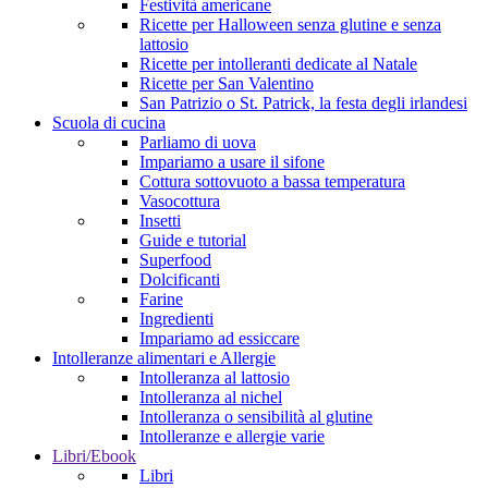
Festività americane
Ricette per Halloween senza glutine e senza
lattosio
Ricette per intolleranti dedicate al Natale
Ricette per San Valentino
San Patrizio o St. Patrick, la festa degli irlandesi
Scuola di cucina
Parliamo di uova
Impariamo a usare il sifone
Cottura sottovuoto a bassa temperatura
Vasocottura
Insetti
Guide e tutorial
Superfood
Dolcificanti
Farine
Ingredienti
Impariamo ad essiccare
Intolleranze alimentari e Allergie
Intolleranza al lattosio
Intolleranza al nichel
Intolleranza o sensibilità al glutine
Intolleranze e allergie varie
Libri/Ebook
Libri