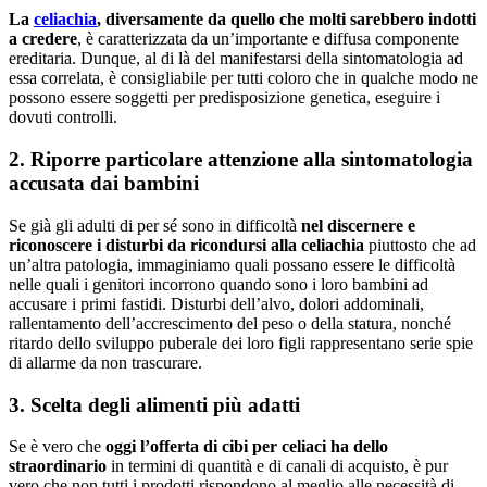
La
celiachia
, diversamente da quello che molti sarebbero indotti
a credere
, è caratterizzata da un’importante e diffusa componente
ereditaria. Dunque, al di là del manifestarsi della sintomatologia ad
essa correlata, è consigliabile per tutti coloro che in qualche modo ne
possono essere soggetti per predisposizione genetica, eseguire i
dovuti controlli.
2. Riporre particolare attenzione alla sintomatologia
accusata dai bambini
Se già gli adulti di per sé sono in difficoltà
nel discernere e
riconoscere i disturbi da ricondursi alla celiachia
piuttosto che ad
un’altra patologia, immaginiamo quali possano essere le difficoltà
nelle quali i genitori incorrono quando sono i loro bambini ad
accusare i primi fastidi. Disturbi dell’alvo, dolori addominali,
rallentamento dell’accrescimento del peso o della statura, nonché
ritardo dello sviluppo puberale dei loro figli rappresentano serie spie
di allarme da non trascurare. ​
3. Scelta degli alimenti più adatti
Se è vero che
oggi l’offerta di cibi per celiaci ha dello
straordinario
in termini di quantità e di canali di acquisto, è pur
vero che non tutti i prodotti rispondono al meglio alle necessità di