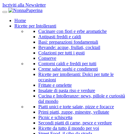
Iscriviti alla Newsletter
Home
Ricette per Intolleranti
Cucinare con fiori e erbe aromatiche
Antipasti freddi e caldi
Basi: preparazioni fondamentali
Bevande: acque, frullati, cocktail
Colazioni per tutti i gusti
Conserve
Contorni caldi e freddi per tutti
Creme salse sughi e condimenti
Ricette per intolleranti: Dolci per tutte le
occasioni
Frittate e omelette
Insalate di pasta riso e verdure
Cucina e Intolleranze: news, pillole e curiosità
dal mondo
Piatti unici e torte salate, pizze e focacce
Primi piatti, zuppe, minestre, vellutate
Picnic e schiscetta
Secondi piatti di carne, pesce e verdure
Ricette da tutto il mondo per voi
Street Food, il cibo da strada