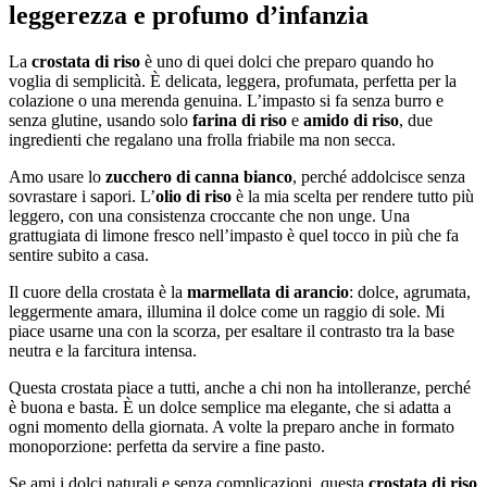
leggerezza e profumo d’infanzia
La
crostata di riso
è uno di quei dolci che preparo quando ho
voglia di semplicità. È delicata, leggera, profumata, perfetta per la
colazione o una merenda genuina. L’impasto si fa senza burro e
senza glutine, usando solo
farina di riso
e
amido di riso
, due
ingredienti che regalano una frolla friabile ma non secca.
Amo usare lo
zucchero di canna bianco
, perché addolcisce senza
sovrastare i sapori. L’
olio di riso
è la mia scelta per rendere tutto più
leggero, con una consistenza croccante che non unge. Una
grattugiata di limone fresco nell’impasto è quel tocco in più che fa
sentire subito a casa.
Il cuore della crostata è la
marmellata di arancio
: dolce, agrumata,
leggermente amara, illumina il dolce come un raggio di sole. Mi
piace usarne una con la scorza, per esaltare il contrasto tra la base
neutra e la farcitura intensa.
Questa crostata piace a tutti, anche a chi non ha intolleranze, perché
è buona e basta. È un dolce semplice ma elegante, che si adatta a
ogni momento della giornata. A volte la preparo anche in formato
monoporzione: perfetta da servire a fine pasto.
Se ami i dolci naturali e senza complicazioni, questa
crostata di riso