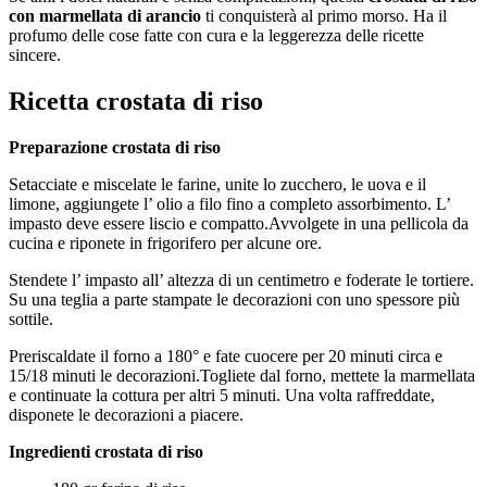
con marmellata di arancio
ti conquisterà al primo morso. Ha il
profumo delle cose fatte con cura e la leggerezza delle ricette
sincere.
Ricetta crostata di riso
Preparazione crostata di riso
Setacciate e miscelate le farine, unite lo zucchero, le uova e il
limone, aggiungete l’ olio a filo fino a completo assorbimento. L’
impasto deve essere liscio e compatto.Avvolgete in una pellicola da
cucina e riponete in frigorifero per alcune ore.
Stendete l’ impasto all’ altezza di un centimetro e foderate le tortiere.
Su una teglia a parte stampate le decorazioni con uno spessore più
sottile.
Preriscaldate il forno a 180° e fate cuocere per 20 minuti circa e
15/18 minuti le decorazioni.Togliete dal forno, mettete la marmellata
e continuate la cottura per altri 5 minuti. Una volta raffreddate,
disponete le decorazioni a piacere.
Ingredienti crostata di riso