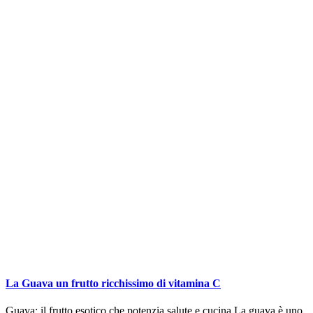
La Guava un frutto ricchissimo di vitamina C
Guava: il frutto esotico che potenzia salute e cucina La guava è uno