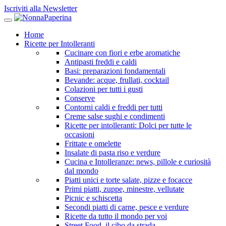
Iscriviti alla Newsletter
Home
Ricette per Intolleranti
Cucinare con fiori e erbe aromatiche
Antipasti freddi e caldi
Basi: preparazioni fondamentali
Bevande: acque, frullati, cocktail
Colazioni per tutti i gusti
Conserve
Contorni caldi e freddi per tutti
Creme salse sughi e condimenti
Ricette per intolleranti: Dolci per tutte le
occasioni
Frittate e omelette
Insalate di pasta riso e verdure
Cucina e Intolleranze: news, pillole e curiosità
dal mondo
Piatti unici e torte salate, pizze e focacce
Primi piatti, zuppe, minestre, vellutate
Picnic e schiscetta
Secondi piatti di carne, pesce e verdure
Ricette da tutto il mondo per voi
Street Food, il cibo da strada