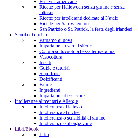
Festività americane
Ricette per Halloween senza glutine e senza
lattosio
Ricette per intolleranti dedicate al Natale
Ricette per San Valentino
San Patrizio o St. Patrick, la festa degli irlandesi
Scuola di cucina
Parliamo di uova
Impariamo a usare il sifone
Cottura sottovuoto a bassa temperatura
Vasocottura
Insetti
Guide e tutorial
Superfood
Dolcificanti
Farine
Ingredienti
Impariamo ad essiccare
Intolleranze alimentari e Allergie
Intolleranza al lattosio
Intolleranza al nichel
Intolleranza o sensibilità al glutine
Intolleranze e allergie varie
Libri/Ebook
Libri