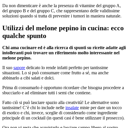
Da non dimenticare è anche la presenza di vitamine del gruppo A,
del gruppo B e del gruppo C, che rappresentano delle validissime
soluzioni quando si tratta di prevenire i tumori in maniera naturale.
Utilizzi del melone pepino in cucina: ecco
qualche spunto
Chi ama cucinare ed è alla ricerca di spunti su ricette adatte agli
intolleranti può trovare un riferimento molto interessante nel
melone pepino.
Il suo
sapore
delicato lo rende infatti perfetto per tantissime
situazioni. Lo si può consumare come frutto a sé, ma anche
abbinarlo a cibi salati e dolci.
Prima di consumarlo è opportuno ricordare che bisogna procedere a
sbucciarlo e ad eliminare tutti i semi che contiene.
Fatto ciò si può lasciare spazio alla creatività! Le alternative sono
tantissime! C’è chi lo include nelle
insalate
miste per dare un tocco
di esotico e chi, invece, sceglie di considerarlo come ingrediente
principale di un cocktail (in questi casi è bene utilizzare il prosecco).
Ora non vi resta che acquistarlo e lasciare campo libero al vostro