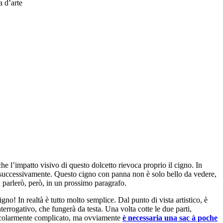
a d’arte
he l’impatto visivo di questo dolcetto rievoca proprio il cigno. In
ate successivamente. Questo cigno con panna non è solo bello da vedere,
ta parlerò, però, in un prossimo paragrafo.
igno! In realtà è tutto molto semplice. Dal punto di vista artistico, è
nterrogativo, che fungerà da testa. Una volta cotte le due parti,
articolarmente complicato, ma ovviamente
è necessaria una sac à poche