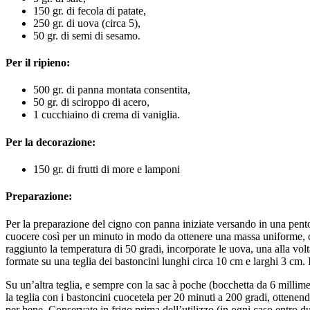
150 gr. di fecola di patate,
250 gr. di uova (circa 5),
50 gr. di semi di sesamo.
Per il ripieno:
500 gr. di panna montata consentita,
50 gr. di sciroppo di acero,
1 cucchiaino di crema di vaniglia.
Per la decorazione:
150 gr. di frutti di more e lamponi
Preparazione:
Per la preparazione del cigno con panna iniziate versando in una pentola
cuocere così per un minuto in modo da ottenere una massa uniforme, co
raggiunto la temperatura di 50 gradi, incorporate le uova, una alla vol
formate su una teglia dei bastoncini lunghi circa 10 cm e larghi 3 cm. 
Su un’altra teglia, e sempre con la sac à poche (bocchetta da 6 millimet
la teglia con i bastoncini cuocetela per 20 minuti a 200 gradi, ottene
per bene. Conservate in frigo prima dell’utilizzo (in ogni caso entro du