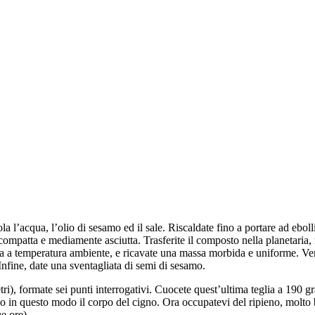
 l’acqua, l’olio di sesamo ed il sale. Riscaldate fino a portare ad eboll
mpatta e mediamente asciutta. Trasferite il composto nella planetaria,
ta a temperatura ambiente, e ricavate una massa morbida e uniforme. Vers
Infine, date una sventagliata di semi di sesamo.
ri), formate sei punti interrogativi. Cuocete quest’ultima teglia a 190 gr
ndo in questo modo il corpo del cigno. Ora occupatevi del ripieno, molto
e ore).