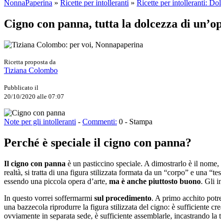
NonnaPaperina
»
Ricette per intolleranti
»
Ricette per intolleranti: Dol
Cigno con panna, tutta la dolcezza di un’o
Ricetta proposta da
Tiziana Colombo
Pubblicato il
20/10/2020 alle 07:07
Note per gli intolleranti
-
Commenti:
0
-
Stampa
Perché è speciale il cigno con panna?
Il cigno con panna
è un pasticcino speciale. A dimostrarlo è il nome, 
realtà, si tratta di una figura stilizzata formata da un “corpo” e una
essendo una piccola opera d’arte,
ma è anche piuttosto buono
. Gli 
In questo vorrei soffermarmi
sul procedimento
. A primo acchito potre
una bazzecola riprodurre la figura stilizzata del cigno: è sufficiente cr
ovviamente in separata sede, è sufficiente assemblarle, incastrando la 