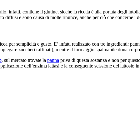
lo, infatti, contiene il glutine, sicché la ricetta è alla portata degli int
to diffusi e sono causa di molte rinunce, anche per ciò che concerne i dol
icca per semplicità e gusto. E’ infatti realizzato con tre ingredienti: pa
mpiegare zuccheri raffinati), mentre il formaggio spalmabile dona corpo 
o
, sul mercato trovate la
panna
priva di questa sostanza e non per questo
pplicazione dell’enzima lattasi e la conseguente scissione del lattosio i