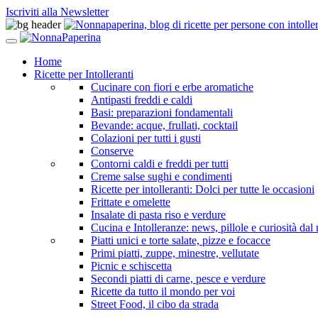
Iscriviti alla Newsletter
Home
Ricette per Intolleranti
Cucinare con fiori e erbe aromatiche
Antipasti freddi e caldi
Basi: preparazioni fondamentali
Bevande: acque, frullati, cocktail
Colazioni per tutti i gusti
Conserve
Contorni caldi e freddi per tutti
Creme salse sughi e condimenti
Ricette per intolleranti: Dolci per tutte le occasioni
Frittate e omelette
Insalate di pasta riso e verdure
Cucina e Intolleranze: news, pillole e curiosità da
Piatti unici e torte salate, pizze e focacce
Primi piatti, zuppe, minestre, vellutate
Picnic e schiscetta
Secondi piatti di carne, pesce e verdure
Ricette da tutto il mondo per voi
Street Food, il cibo da strada