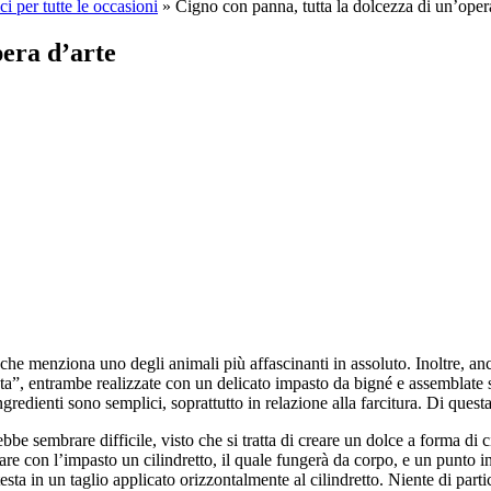
ci per tutte le occasioni
»
Cigno con panna, tutta la dolcezza di un’oper
pera d’arte
che menziona uno degli animali più affascinanti in assoluto. Inoltre, anc
 “testa”, entrambe realizzate con un delicato impasto da bigné e assembl
ingredienti sono semplici, soprattutto in relazione alla farcitura. Di ques
bbe sembrare difficile, visto che si tratta di creare un dolce a forma di c
eare con l’impasto un cilindretto, il quale fungerà da corpo, e un punto i
testa in un taglio applicato orizzontalmente al cilindretto. Niente di p