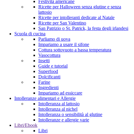
Festività americane
Ricette per Halloween senza glutine e senza
lattosio
Ricette per intolleranti dedicate al Natale
Ricette per San Valentino
San Patrizio o St. Patrick, la festa degli irlandesi
Scuola di cucina
Parliamo di uova
Impariamo a usare il sifone
Cottura sottovuoto a bassa temperatura
Vasocottura
Insetti
Guide e tutorial
Superfood
Dolcificanti
Farine
Ingredienti
Impariamo ad essiccare
Intolleranze alimentari e Allergie
Intolleranza al lattosio
Intolleranza al nichel
Intolleranza o sensibilità al glutine
Intolleranze e allergie varie
Libri/Ebook
Libri