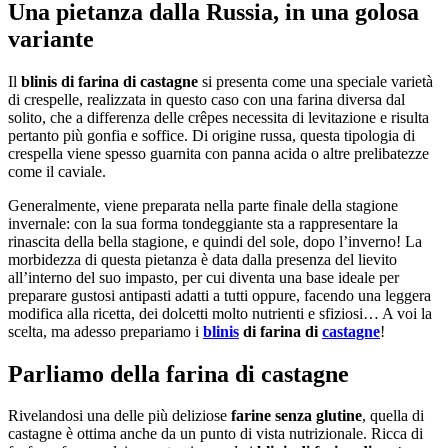
Una pietanza dalla Russia, in una golosa
variante
Il
blinis di farina di castagne
si presenta come una speciale varietà
di crespelle, realizzata in questo caso con una farina diversa dal
solito, che a differenza delle crêpes necessita di levitazione e risulta
pertanto più gonfia e soffice. Di origine russa, questa tipologia di
crespella viene spesso guarnita con panna acida o altre prelibatezze
come il caviale.
Generalmente, viene preparata nella parte finale della stagione
invernale: con la sua forma tondeggiante sta a rappresentare la
rinascita della bella stagione, e quindi del sole, dopo l’inverno! La
morbidezza di questa pietanza è data dalla presenza del lievito
all’interno del suo impasto, per cui diventa una base ideale per
preparare gustosi antipasti adatti a tutti oppure, facendo una leggera
modifica alla ricetta, dei dolcetti molto nutrienti e sfiziosi… A voi la
scelta, ma adesso prepariamo i
blinis
di farina di
castagne
!
Parliamo della farina di castagne
Rivelandosi una delle più deliziose
farine senza glutine
, quella di
castagne è ottima anche da un punto di vista nutrizionale. Ricca di