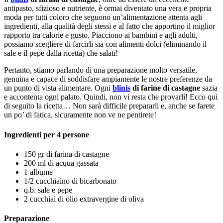
antipasto, sfizioso e nutriente, è ormai diventato una vera e propria
moda per tutti coloro che seguono un’alimentazione attenta agli
ingredienti, alla qualità degli stessi e al fatto che apportino il miglior
rapporto tra calorie e gusto. Piacciono ai bambini e agli adulti,
possiamo scegliere di farcirli sia con alimenti dolci (eliminando il
sale e il pepe dalla ricetta) che salati!
Pertanto, stiamo parlando di una preparazione molto versatile,
genuina e capace di soddisfare ampiamente le nostre preferenze da
un punto di vista alimentare. Ogni
blinis
di farine di castagne
sazia
e accontenta ogni palato. Quindi, non vi resta che provarli! Ecco qui
di seguito la ricetta… Non sarà difficile prepararli e, anche se farete
un po’ di fatica, sicuramente non ve ne pentirete!
Ingredienti per 4 persone
150 gr di farina di castagne
200 ml di acqua gassata
1 albume
1/2 cucchiaino di bicarbonato
q.b. sale e pepe
2 cucchiai di olio extravergine di oliva
Preparazione