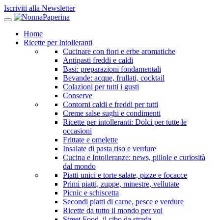
Iscriviti alla Newsletter
Home
Ricette per Intolleranti
Cucinare con fiori e erbe aromatiche
Antipasti freddi e caldi
Basi: preparazioni fondamentali
Bevande: acque, frullati, cocktail
Colazioni per tutti i gusti
Conserve
Contorni caldi e freddi per tutti
Creme salse sughi e condimenti
Ricette per intolleranti: Dolci per tutte le
occasioni
Frittate e omelette
Insalate di pasta riso e verdure
Cucina e Intolleranze: news, pillole e curiosità
dal mondo
Piatti unici e torte salate, pizze e focacce
Primi piatti, zuppe, minestre, vellutate
Picnic e schiscetta
Secondi piatti di carne, pesce e verdure
Ricette da tutto il mondo per voi
Street Food, il cibo da strada