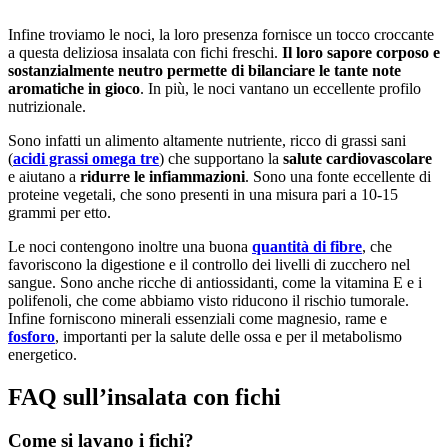
Infine troviamo le noci, la loro presenza fornisce un tocco croccante
a questa deliziosa insalata con fichi freschi.
Il loro sapore corposo e
sostanzialmente neutro permette di bilanciare le tante note
aromatiche in gioco
. In più, le noci vantano un eccellente profilo
nutrizionale.
Sono infatti un alimento altamente nutriente, ricco di grassi sani
(
acidi grassi omega tre
) che supportano la
salute cardiovascolare
e aiutano a
ridurre le infiammazioni
. Sono una fonte eccellente di
proteine vegetali, che sono presenti in una misura pari a 10-15
grammi per etto.
Le noci contengono inoltre una buona
quantità di fibre
, che
favoriscono la digestione e il controllo dei livelli di zucchero nel
sangue. Sono anche ricche di antiossidanti, come la vitamina E e i
polifenoli, che come abbiamo visto riducono il rischio tumorale.
Infine forniscono minerali essenziali come magnesio, rame e
fosforo
, importanti per la salute delle ossa e per il metabolismo
energetico.
FAQ sull’insalata con fichi
Come si lavano i fichi?