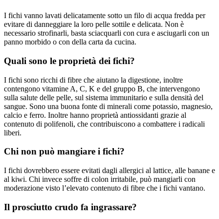
I fichi vanno lavati delicatamente sotto un filo di acqua fredda per
evitare di danneggiare la loro pelle sottile e delicata. Non è
necessario strofinarli, basta sciacquarli con cura e asciugarli con un
panno morbido o con della carta da cucina.
Quali sono le proprietà dei fichi?
I fichi sono ricchi di fibre che aiutano la digestione, inoltre
contengono vitamine A, C, K e del gruppo B, che intervengono
sulla salute delle pelle, sul sistema immunitario e sulla densità del
sangue. Sono una buona fonte di minerali come potassio, magnesio,
calcio e ferro. Inoltre hanno proprietà antiossidanti grazie al
contenuto di polifenoli, che contribuiscono a combattere i radicali
liberi.
Chi non può mangiare i fichi?
I fichi dovrebbero essere evitati dagli allergici al lattice, alle banane e
al kiwi. Chi invece soffre di colon irritabile, può mangiarli con
moderazione visto l’elevato contenuto di fibre che i fichi vantano.
Il prosciutto crudo fa ingrassare?