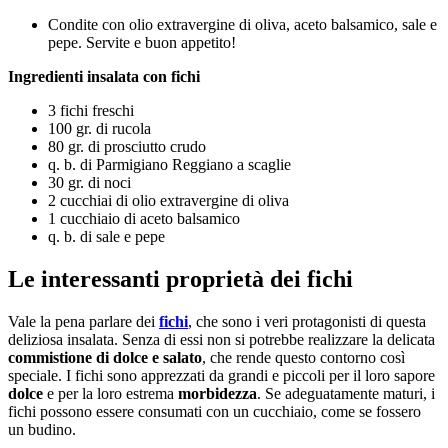
Condite con olio extravergine di oliva, aceto balsamico, sale e
pepe. Servite e buon appetito!
Ingredienti insalata con fichi
3 fichi freschi
100 gr. di rucola
80 gr. di prosciutto crudo
q. b. di Parmigiano Reggiano a scaglie
30 gr. di noci
2 cucchiai di olio extravergine di oliva
1 cucchiaio di aceto balsamico
q. b. di sale e pepe
Le interessanti proprietà dei fichi
Vale la pena parlare dei
fichi
, che sono i veri protagonisti di questa
deliziosa insalata. Senza di essi non si potrebbe realizzare la delicata
commistione di dolce e salato
, che rende questo contorno così
speciale. I fichi sono apprezzati da grandi e piccoli per il loro sapore
dolce
e per la loro estrema
morbidezza
. Se adeguatamente maturi, i
fichi possono essere consumati con un cucchiaio, come se fossero
un budino.