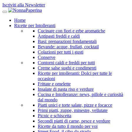
Iscriviti alla Newsletter
Home
Ricette per Intolleranti
Cucinare con fiori e erbe aromatiche
Antipasti freddi e caldi
Basi: preparazioni fondamentali
Bevande: acque, frullati, cocktail
Colazioni per tutti i gusti
Conserve
Contorni caldi e freddi per tutti
Creme salse sughi e condimenti
Ricette per intolleranti: Dolci per tutte le
occasioni
Frittate e omelette
Insalate di pasta riso e verdure
Cucina e Intolleranze: news, pillole e curiosità
dal mondo
Piatti unici e torte salate, pizze e focacce
Primi piatti, zuppe, minestre, vellutate
Picnic e schiscetta
Secondi piatti di carne, pesce e verdure
Ricette da tutto il mondo per voi
Street Food, il cibo da strada