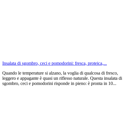
Insalata di sgombro, ceci e pomodorini: fresca, proteica,...
Quando le temperature si alzano, la voglia di qualcosa di fresco,
leggero e appagante è quasi un riflesso naturale. Questa insalata di
sgombro, ceci e pomodorini risponde in pieno: è pronta in 10...