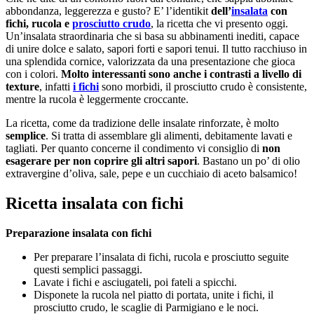
abbondanza, leggerezza e gusto? E’ l’identikit
dell’
insalata
con
fichi, rucola e
prosciutto crudo
, la ricetta che vi presento oggi.
Un’insalata straordinaria che si basa su abbinamenti inediti, capace
di unire dolce e salato, sapori forti e sapori tenui. Il tutto racchiuso in
una splendida cornice, valorizzata da una presentazione che gioca
con i colori.
Molto interessanti sono anche i contrasti a livello di
texture
, infatti
i fichi
sono morbidi, il prosciutto crudo è consistente,
mentre la rucola è leggermente croccante.
La ricetta, come da tradizione delle insalate rinforzate, è molto
semplice
. Si tratta di assemblare gli alimenti, debitamente lavati e
tagliati. Per quanto concerne il condimento vi consiglio di
non
esagerare per non coprire gli altri sapori
. Bastano un po’ di olio
extravergine d’oliva, sale, pepe e un cucchiaio di aceto balsamico!
Ricetta insalata con fichi
Preparazione insalata con fichi
Per preparare l’insalata di fichi, rucola e prosciutto seguite
questi semplici passaggi.
Lavate i fichi e asciugateli, poi fateli a spicchi.
Disponete la rucola nel piatto di portata, unite i fichi, il
prosciutto crudo, le scaglie di Parmigiano e le noci.