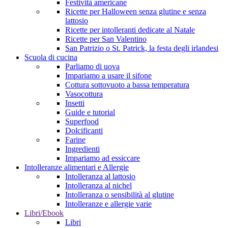
Festività americane
Ricette per Halloween senza glutine e senza
lattosio
Ricette per intolleranti dedicate al Natale
Ricette per San Valentino
San Patrizio o St. Patrick, la festa degli irlandesi
Scuola di cucina
Parliamo di uova
Impariamo a usare il sifone
Cottura sottovuoto a bassa temperatura
Vasocottura
Insetti
Guide e tutorial
Superfood
Dolcificanti
Farine
Ingredienti
Impariamo ad essiccare
Intolleranze alimentari e Allergie
Intolleranza al lattosio
Intolleranza al nichel
Intolleranza o sensibilità al glutine
Intolleranze e allergie varie
Libri/Ebook
Libri