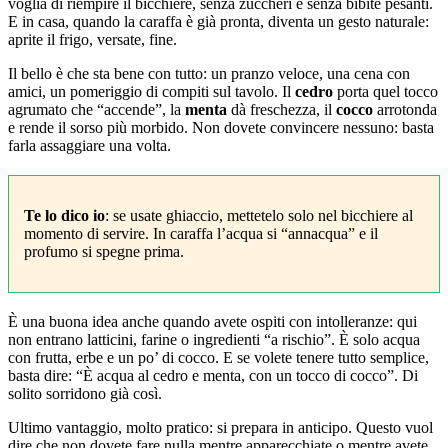
voglia di riempire il bicchiere, senza zuccheri e senza bibite pesanti.
E in casa, quando la caraffa è già pronta, diventa un gesto naturale:
aprite il frigo, versate, fine.
Il bello è che sta bene con tutto: un pranzo veloce, una cena con
amici, un pomeriggio di compiti sul tavolo. Il
cedro
porta quel tocco
agrumato che “accende”, la
menta
dà freschezza, il
cocco
arrotonda
e rende il sorso più morbido. Non dovete convincere nessuno: basta
farla assaggiare una volta.
Te lo dico io
: se usate ghiaccio, mettetelo solo nel bicchiere al
momento di servire. In caraffa l’acqua si “annacqua” e il
profumo si spegne prima.
È una buona idea anche quando avete ospiti con intolleranze: qui
non entrano latticini, farine o ingredienti “a rischio”. È solo acqua
con frutta, erbe e un po’ di cocco. E se volete tenere tutto semplice,
basta dire: “È acqua al cedro e menta, con un tocco di cocco”. Di
solito sorridono già così.
Ultimo vantaggio, molto pratico: si prepara in anticipo. Questo vuol
dire che non dovete fare nulla mentre apparecchiate o mentre avete