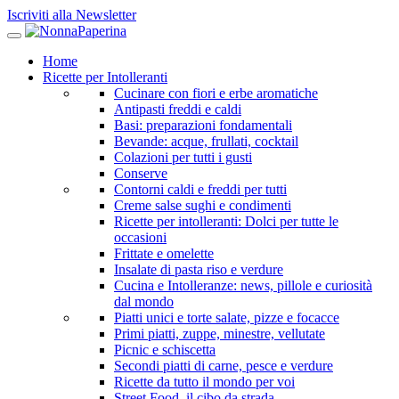
Iscriviti alla Newsletter
Home
Ricette per Intolleranti
Cucinare con fiori e erbe aromatiche
Antipasti freddi e caldi
Basi: preparazioni fondamentali
Bevande: acque, frullati, cocktail
Colazioni per tutti i gusti
Conserve
Contorni caldi e freddi per tutti
Creme salse sughi e condimenti
Ricette per intolleranti: Dolci per tutte le
occasioni
Frittate e omelette
Insalate di pasta riso e verdure
Cucina e Intolleranze: news, pillole e curiosità
dal mondo
Piatti unici e torte salate, pizze e focacce
Primi piatti, zuppe, minestre, vellutate
Picnic e schiscetta
Secondi piatti di carne, pesce e verdure
Ricette da tutto il mondo per voi
Street Food, il cibo da strada