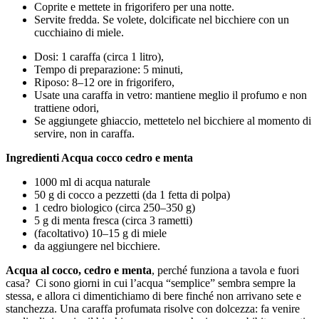
Coprite e mettete in frigorifero per una notte.
Servite fredda. Se volete, dolcificate nel bicchiere con un
cucchiaino di miele.
Dosi: 1 caraffa (circa 1 litro),
Tempo di preparazione: 5 minuti,
Riposo: 8–12 ore in frigorifero,
Usate una caraffa in vetro: mantiene meglio il profumo e non
trattiene odori,
Se aggiungete ghiaccio, mettetelo nel bicchiere al momento di
servire, non in caraffa.
Ingredienti Acqua cocco cedro e menta
1000 ml di acqua naturale
50 g di cocco a pezzetti (da 1 fetta di polpa)
1 cedro biologico (circa 250–350 g)
5 g di menta fresca (circa 3 rametti)
(facoltativo) 10–15 g di miele
da aggiungere nel bicchiere.
Acqua al cocco, cedro e menta
, perché funziona a tavola e fuori
casa? Ci sono giorni in cui l’acqua “semplice” sembra sempre la
stessa, e allora ci dimentichiamo di bere finché non arrivano sete e
stanchezza. Una caraffa profumata risolve con dolcezza: fa venire