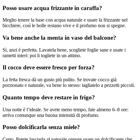
Posso usare acqua frizzante in caraffa?
Meglio tenere la base con acqua naturale e usare la frizzante nel
bicchiere, così le bolle restano vive e il profumo non si spegne.
Va bene anche la menta in vaso del balcone?
Sì, anzi è perfetta. Lavatela bene, scegliete foglie sane e usate i
rametti interi: poi li togliete in un attimo.
Il cocco deve essere fresco per forza?
La fetta fresca dà un gusto più pulito. Se trovate cocco già
porzionato e naturale, va bene lo stesso: tagliatelo a pezzetti piccoli.
Quanto tempo deve restare in frigo?
Una notte è l’ideale. Se avete meno tempo, fate almeno 6–8 ore:
arriva comunque una buona intensità di profumo.
Posso dolcificarla senza miele?
Certo. Potete lasciarla al naturale oppure usare un dolcificante che