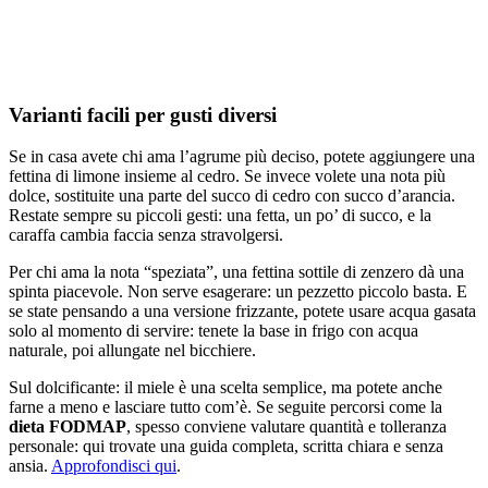
Varianti facili per gusti diversi
Se in casa avete chi ama l’agrume più deciso, potete aggiungere una
fettina di limone insieme al cedro. Se invece volete una nota più
dolce, sostituite una parte del succo di cedro con succo d’arancia.
Restate sempre su piccoli gesti: una fetta, un po’ di succo, e la
caraffa cambia faccia senza stravolgersi.
Per chi ama la nota “speziata”, una fettina sottile di zenzero dà una
spinta piacevole. Non serve esagerare: un pezzetto piccolo basta. E
se state pensando a una versione frizzante, potete usare acqua gasata
solo al momento di servire: tenete la base in frigo con acqua
naturale, poi allungate nel bicchiere.
Sul dolcificante: il miele è una scelta semplice, ma potete anche
farne a meno e lasciare tutto com’è. Se seguite percorsi come la
dieta FODMAP
, spesso conviene valutare quantità e tolleranza
personale: qui trovate una guida completa, scritta chiara e senza
ansia.
Approfondisci qui
.