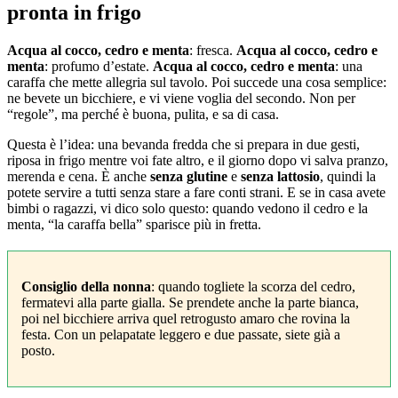
pronta in frigo
Acqua al cocco, cedro e menta
: fresca.
Acqua al cocco, cedro e
menta
: profumo d’estate.
Acqua al cocco, cedro e menta
: una
caraffa che mette allegria sul tavolo. Poi succede una cosa semplice:
ne bevete un bicchiere, e vi viene voglia del secondo. Non per
“regole”, ma perché è buona, pulita, e sa di casa.
Questa è l’idea: una bevanda fredda che si prepara in due gesti,
riposa in frigo mentre voi fate altro, e il giorno dopo vi salva pranzo,
merenda e cena. È anche
senza glutine
e
senza lattosio
, quindi la
potete servire a tutti senza stare a fare conti strani. E se in casa avete
bimbi o ragazzi, vi dico solo questo: quando vedono il cedro e la
menta, “la caraffa bella” sparisce più in fretta.
Consiglio della nonna
: quando togliete la scorza del cedro,
fermatevi alla parte gialla. Se prendete anche la parte bianca,
poi nel bicchiere arriva quel retrogusto amaro che rovina la
festa. Con un pelapatate leggero e due passate, siete già a
posto.