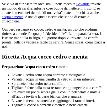
Se vi va di curiosare tra idee simili, nella raccolta
Bevande
trovate
un mondo di caraffe, infusi e cose buone da mettere in frigo. E se
amate la menta nei ricordi “di una volta”, date un’occhiata anche a
acqua e menta
: è una di quelle ricette che sanno di estate e
chiacchiere.
Qui però restiamo su cocco, cedro e menta: un trio che profuma,
rinfresca e rende l’acqua più “desiderabile”. La preparate la sera, la
lasciate tranquilla in frigo, e il giorno dopo vi trovate una caraffa
pronta, bella da vedere e facile da servire. Senza stress, come piace a
noi.
Ricetta Acqua cocco cedro e menta
Preparazione Acqua cocco cedro e menta
Lavate il cedro sotto acqua corrente e asciugatelo.
Versate l’acqua in una caraffa di vetro (o in un infusore).
Spremete metà cedro nella caraffa.
Tagliate 2 fette dalla metà restante e aggiungetele alla caraffa.
Prelevate un po’ di scorza gialla con un pelapatate e unitela
all’acqua (evitate la parte bianca, che è amara).
Lavate la menta, scuotetela e aggiungete i rametti interi.
Tagliate il cocco a pezzetti e mettetelo nella caraffa.