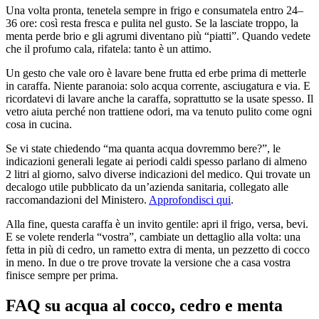
Una volta pronta, tenetela sempre in frigo e consumatela entro 24–
36 ore: così resta fresca e pulita nel gusto. Se la lasciate troppo, la
menta perde brio e gli agrumi diventano più “piatti”. Quando vedete
che il profumo cala, rifatela: tanto è un attimo.
Un gesto che vale oro è lavare bene frutta ed erbe prima di metterle
in caraffa. Niente paranoia: solo acqua corrente, asciugatura e via. E
ricordatevi di lavare anche la caraffa, soprattutto se la usate spesso. Il
vetro aiuta perché non trattiene odori, ma va tenuto pulito come ogni
cosa in cucina.
Se vi state chiedendo “ma quanta acqua dovremmo bere?”, le
indicazioni generali legate ai periodi caldi spesso parlano di almeno
2 litri al giorno, salvo diverse indicazioni del medico. Qui trovate un
decalogo utile pubblicato da un’azienda sanitaria, collegato alle
raccomandazioni del Ministero.
Approfondisci qui
.
Alla fine, questa caraffa è un invito gentile: apri il frigo, versa, bevi.
E se volete renderla “vostra”, cambiate un dettaglio alla volta: una
fetta in più di cedro, un rametto extra di menta, un pezzetto di cocco
in meno. In due o tre prove trovate la versione che a casa vostra
finisce sempre per prima.
FAQ su acqua al cocco, cedro e menta