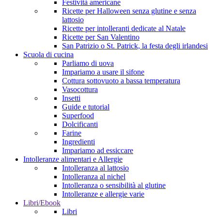
Festività americane
Ricette per Halloween senza glutine e senza
lattosio
Ricette per intolleranti dedicate al Natale
Ricette per San Valentino
San Patrizio o St. Patrick, la festa degli irlandesi
Scuola di cucina
Parliamo di uova
Impariamo a usare il sifone
Cottura sottovuoto a bassa temperatura
Vasocottura
Insetti
Guide e tutorial
Superfood
Dolcificanti
Farine
Ingredienti
Impariamo ad essiccare
Intolleranze alimentari e Allergie
Intolleranza al lattosio
Intolleranza al nichel
Intolleranza o sensibilità al glutine
Intolleranze e allergie varie
Libri/Ebook
Libri