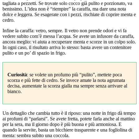
tagliata a pezzetti. Se trovate solo cocco già pulito e porzionato, va
benissimo. L’idea non è “riempire” la caraffa, ma dare una nota
dolce e leggera. Se esagerate con i pezzi, rischiate di coprire menta e
cedro.
Infine la caraffa: vetro, sempre. Il vetro non prende odori e vi fa
vedere subito com’è messa l’acqua. Se avete un infusore da caraffa,
ancora meglio: vi aiuta a recuperare menta e scorze in un colpo solo.
In ogni caso, il risultato arriva lo stesso: basta avere un contenitore
pulito e un po’ di spazio in frigo.
Curiosità
: se volete un profumo più “pulito”, mettete poca
scorza e più fette di cedro. Se invece amate la nota agrumata
decisa, aumentate la scorza gialla ma sempre senza arrivare al
bianco.
Un dettaglio che cambia tutto è il riposo: una notte in frigo dà tempo
ai profumi di “parlarsi”. Se avete fretta, potete farla anche al mattino
per la sera, ma il giorno dopo è più buona e più armoniosa. E
quando la servite, basta un bicchiere trasparente e una fogliolina di
menta: sembra subito una coccola.