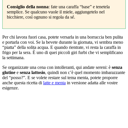
Consiglio della nonna
: fate una caraffa “base” e tenetela
semplice. Se qualcuno vuole il miele, aggiungetelo nel
bicchiere, così ognuno si regola da sé.
Per chi lavora fuori casa, potete versarla in una borraccia ben pulita
e portarla con voi. Se la bevete durante la giornata, vi sembra meno
“piatta” della solita acqua. E quando rientrate, vi resta la caraffa in
frigo per la sera. È uno di quei piccoli giri furbi che vi semplificano
la settimana.
Se organizzate una cena con intolleranti, qui andate sereni: è
senza
glutine
e
senza lattosio
, quindi non c’è quel momento imbarazzante
del “posso?”. E se volete restare sul tema menta, potete proporre
anche questa ricetta di
latte e menta
in versione adatta alle vostre
esigenze.