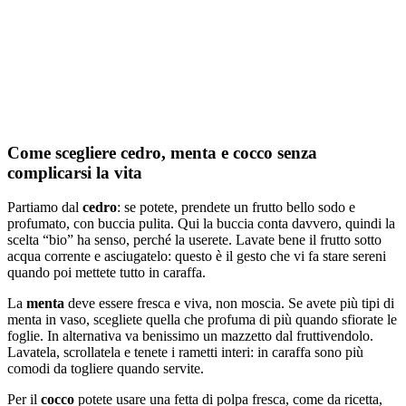
Come scegliere cedro, menta e cocco senza
complicarsi la vita
Partiamo dal
cedro
: se potete, prendete un frutto bello sodo e
profumato, con buccia pulita. Qui la buccia conta davvero, quindi la
scelta “bio” ha senso, perché la userete. Lavate bene il frutto sotto
acqua corrente e asciugatelo: questo è il gesto che vi fa stare sereni
quando poi mettete tutto in caraffa.
La
menta
deve essere fresca e viva, non moscia. Se avete più tipi di
menta in vaso, scegliete quella che profuma di più quando sfiorate le
foglie. In alternativa va benissimo un mazzetto dal fruttivendolo.
Lavatela, scrollatela e tenete i rametti interi: in caraffa sono più
comodi da togliere quando servite.
Per il
cocco
potete usare una fetta di polpa fresca, come da ricetta,