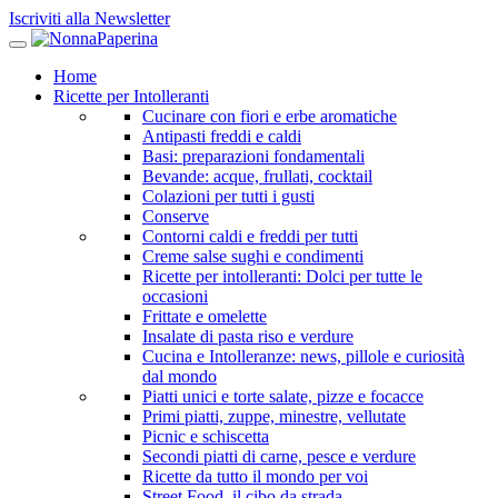
Iscriviti alla Newsletter
Home
Ricette per Intolleranti
Cucinare con fiori e erbe aromatiche
Antipasti freddi e caldi
Basi: preparazioni fondamentali
Bevande: acque, frullati, cocktail
Colazioni per tutti i gusti
Conserve
Contorni caldi e freddi per tutti
Creme salse sughi e condimenti
Ricette per intolleranti: Dolci per tutte le
occasioni
Frittate e omelette
Insalate di pasta riso e verdure
Cucina e Intolleranze: news, pillole e curiosità
dal mondo
Piatti unici e torte salate, pizze e focacce
Primi piatti, zuppe, minestre, vellutate
Picnic e schiscetta
Secondi piatti di carne, pesce e verdure
Ricette da tutto il mondo per voi
Street Food, il cibo da strada