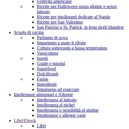
Festività americane
Ricette per Halloween senza glutine e senza
lattosio
Ricette per intolleranti dedicate al Natale
Ricette per San Valentino
San Patrizio o St. Patrick, la festa degli irlandesi
Scuola di cucina
Parliamo di uova
Impariamo a usare il sifone
Cottura sottovuoto a bassa temperatura
Vasocottura
Insetti
Guide e tutorial
Superfood
Dolcificanti
Farine
Ingredienti
Impariamo ad essiccare
Intolleranze alimentari e Allergie
Intolleranza al lattosio
Intolleranza al nichel
Intolleranza o sensibilità al glutine
Intolleranze e allergie varie
Libri/Ebook
Libri