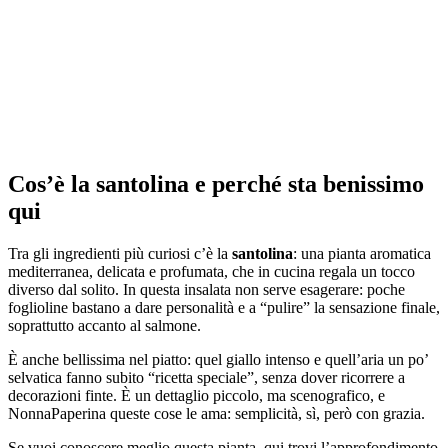
Cos’è la santolina e perché sta benissimo
qui
Tra gli ingredienti più curiosi c’è la
santolina
: una pianta aromatica
mediterranea, delicata e profumata, che in cucina regala un tocco
diverso dal solito. In questa insalata non serve esagerare: poche
foglioline bastano a dare personalità e a “pulire” la sensazione finale,
soprattutto accanto al salmone.
È anche bellissima nel piatto: quel giallo intenso e quell’aria un po’
selvatica fanno subito “ricetta speciale”, senza dover ricorrere a
decorazioni finte. È un dettaglio piccolo, ma scenografico, e
NonnaPaperina queste cose le ama: semplicità, sì, però con grazia.
Se vuoi conoscere meglio questa pianta, qui trovi l’approfondimento