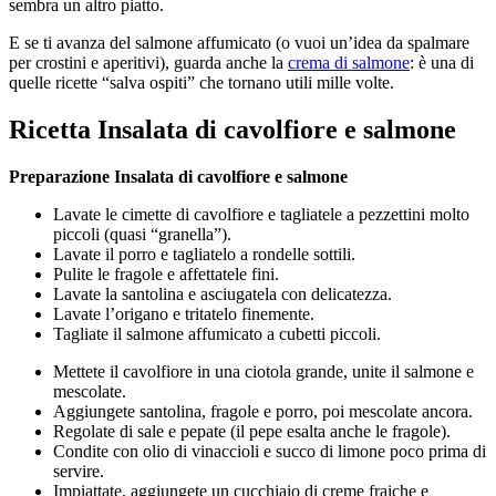
sembra un altro piatto.
E se ti avanza del salmone affumicato (o vuoi un’idea da spalmare
per crostini e aperitivi), guarda anche la
crema di salmone
: è una di
quelle ricette “salva ospiti” che tornano utili mille volte.
Ricetta Insalata di cavolfiore e salmone
Preparazione Insalata di cavolfiore e salmone
Lavate le cimette di cavolfiore e tagliatele a pezzettini molto
piccoli (quasi “granella”).
Lavate il porro e tagliatelo a rondelle sottili.
Pulite le fragole e affettatele fini.
Lavate la santolina e asciugatela con delicatezza.
Lavate l’origano e tritatelo finemente.
Tagliate il salmone affumicato a cubetti piccoli.
Mettete il cavolfiore in una ciotola grande, unite il salmone e
mescolate.
Aggiungete santolina, fragole e porro, poi mescolate ancora.
Regolate di sale e pepate (il pepe esalta anche le fragole).
Condite con olio di vinaccioli e succo di limone poco prima di
servire.
Impiattate, aggiungete un cucchiaio di creme fraiche e