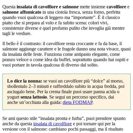
Questa
insalata di cavolfiore e salmone
mette insieme
cavolfiore
e
salmone affumicato
in una ciotola fresca, senza forno, perfetta
quando vuoi qualcosa di leggero ma “importante”. È il classico
piatto che si prepara al volo e fa subito scena: colori vivi,
consistenze diverse e quel profumo pulito che invoglia già mentre
tagli le verdure.
Il bello è il contrasto: il cavolfiore resta croccante e fa da base, il
salmone aggiunge carattere e le fragole danno una nota vivace, quasi
da insalata delle feste. Funziona come antipasto elegante, come
pranzo veloce o come idea da buffet, soprattutto quando hai ospiti e
vuoi portare in tavola qualcosa di diverso dal solito.
Lo dice la nonna:
se vuoi un cavolfiore più “dolce” al morso,
sbollentalo 2–3 minuti e raffreddalo subito in acqua fredda, poi
asciugalo bene. Per la crema finale puoi usare panna acida o
yogurt
senza lattosio
. Se segui un percorso specifico, dai
anche un’occhiata alla guida:
dieta FODMAP
.
Se ami questo stile “insalata pronta e furba”, puoi prendere spunto
anche da questa
insalata di cavolfiore
e poi tornare qui per la
versione con il salmone: cambiano pochi passaggi, ma il risultato