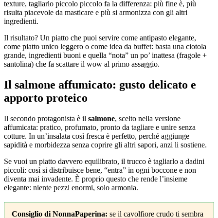
texture, tagliarlo piccolo piccolo fa la differenza: più fine è, più
risulta piacevole da masticare e più si armonizza con gli altri
ingredienti.
Il risultato? Un piatto che puoi servire come antipasto elegante,
come piatto unico leggero o come idea da buffet: basta una ciotola
grande, ingredienti buoni e quella “nota” un po’ inattesa (fragole +
santolina) che fa scattare il wow al primo assaggio.
Il salmone affumicato: gusto delicato e
apporto proteico
Il secondo protagonista è il
salmone
, scelto nella versione
affumicata: pratico, profumato, pronto da tagliare e unire senza
cotture. In un’insalata così fresca è perfetto, perché aggiunge
sapidità e morbidezza senza coprire gli altri sapori, anzi li sostiene.
Se vuoi un piatto davvero equilibrato, il trucco è tagliarlo a dadini
piccoli: così si distribuisce bene, “entra” in ogni boccone e non
diventa mai invadente. È proprio questo che rende l’insieme
elegante: niente pezzi enormi, solo armonia.
Consiglio di NonnaPaperina:
se il cavolfiore crudo ti sembra