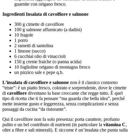
guarnite con origano fresco.
Ingredienti Insalata di cavolfiore e salmone
300 g cimette di cavolfiore
100 g salmone affumicato (a dadini)
10 fragole
1 porro
2 rametti di santolina
1 limone (succo)
6 cucchiai olio di vinaccioli
150 g creme fraiche (o panna acida)
10 foglioline origano di montagna fresco
un pizzico sale e pepe q.b.
L’insalata di cavolfiore e salmone
non è il classico contorno
“triste”: è un piatto fresco, colorato e sorprendente, dove le cimette
di
cavolfiore
diventano la base croccante che regge tutto. È quel
tipo di ricetta che ti fa pensare “ma guarda che bella idea”, perché
mette insieme gusto e leggerezza, senza complicazioni e senza
passaggi da cucina “da ristorante”.
Qui il cavolfiore non fa solo presenza: porta carattere, profumo
pulito e un bel contributo di nutrienti (in particolare la
vitamina C
,
oltre a fibre e sali minerali). E siccome è un’insalata che punta sulla