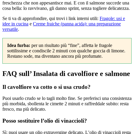
freschezza che non appesantisce mai. E con il salmone succede una
cosa bella: lo ravvivano, gli danno sprint, senza togliere delicatezza.
Se ti va di approfondire, qui trovi i link interni utili:
Fragole: usi e
idee in cucina
e
Creme fraiche (panna acida): una preparazione
versatile
.
Idea furba:
per un risultato più “fine”, affetta le fragole
sottilissime e condiscile 2 minuti con qualche goccia di limone.
Restano sode, ma diventano ancora più profumate.
FAQ sull’ Insalata di cavolfiore e salmone
Il cavolfiore va cotto o si usa crudo?
Puoi usarlo crudo se lo tagli molto fine. Se preferisci una consistenza
più morbida, sbollenta le cimette 2 minuti e raffreddale subito: resta
fresco, ma più delicato.
Posso sostituire l’olio di vinaccioli?
Sì: puoi usare un olio extravergine delicato. L’olio di vinaccioli resta