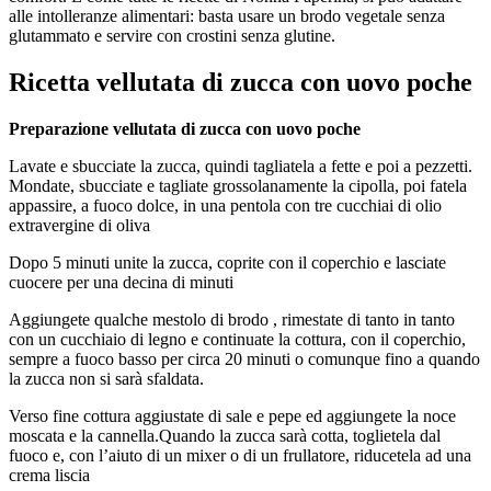
alle intolleranze alimentari: basta usare un brodo vegetale senza
glutammato e servire con crostini senza glutine.
Ricetta vellutata di zucca con uovo poche
Preparazione vellutata di zucca con uovo poche
Lavate e sbucciate la zucca, quindi tagliatela a fette e poi a pezzetti.
Mondate, sbucciate e tagliate grossolanamente la cipolla, poi fatela
appassire, a fuoco dolce, in una pentola con tre cucchiai di olio
extravergine di oliva
Dopo 5 minuti unite la zucca, coprite con il coperchio e lasciate
cuocere per una decina di minuti
Aggiungete qualche mestolo di brodo , rimestate di tanto in tanto
con un cucchiaio di legno e continuate la cottura, con il coperchio,
sempre a fuoco basso per circa 20 minuti o comunque fino a quando
la zucca non si sarà sfaldata.
Verso fine cottura aggiustate di sale e pepe ed aggiungete la noce
moscata e la cannella.Quando la zucca sarà cotta, toglietela dal
fuoco e, con l’aiuto di un mixer o di un frullatore, riducetela ad una
crema liscia