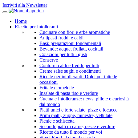
Iscriviti alla Newsletter
Home
Ricette per Intolleranti
Cucinare con fiori e erbe aromatiche
Antipasti freddi e caldi
Basi: preparazioni fondamentali
Bevande: acque, frullati, cocktail
Colazioni per tutti i gusti
Conserve
Contorni caldi e freddi per tutti
Creme salse sughi e condimenti
Ricette per intolleranti: Dolci per tutte le
occasioni
Frittate e omelette
Insalate di pasta riso e verdure
Cucina e Intolleranze: news, pillole e curiosità
dal mondo
Piatti unici e torte salate, pizze e focacce
Primi piatti, zuppe, minestre, vellutate
Picnic e schiscetta
Secondi piatti di carne, pesce e verdure
Ricette da tutto il mondo per voi
Street Food, il cibo da strada