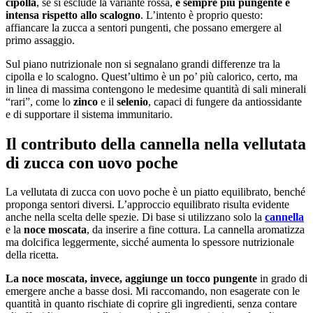
cipolla
, se si esclude la variante rossa,
è sempre più pungente e
intensa rispetto allo scalogno
. L’intento è proprio questo:
affiancare la zucca a sentori pungenti, che possano emergere al
primo assaggio.
Sul piano nutrizionale non si segnalano grandi differenze tra la
cipolla e lo scalogno. Quest’ultimo è un po’ più calorico, certo, ma
in linea di massima contengono le medesime quantità di sali minerali
“rari”, come lo
zinco
e il
selenio
, capaci di fungere da antiossidante
e di supportare il sistema immunitario.
Il contributo della cannella nella vellutata
di zucca con uovo poche
La vellutata di zucca con uovo poche è un piatto equilibrato, benché
proponga sentori diversi. L’approccio equilibrato risulta evidente
anche nella scelta delle spezie. Di base si utilizzano solo la
cannella
e la
noce moscata
, da inserire a fine cottura. La cannella aromatizza
ma dolcifica leggermente, sicché aumenta lo spessore nutrizionale
della ricetta.
La noce moscata, invece, aggiunge un tocco pungente
in grado di
emergere anche a basse dosi. Mi raccomando, non esagerate con le
quantità in quanto rischiate di coprire gli ingredienti, senza contare