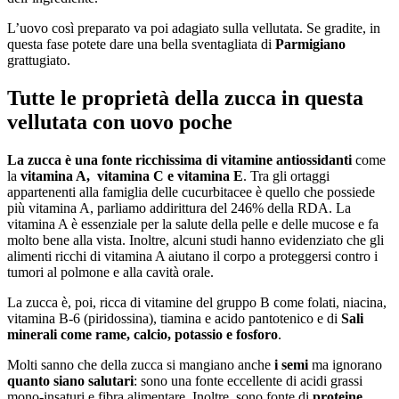
L’uovo così preparato va poi adagiato sulla vellutata. Se gradite, in
questa fase potete dare una bella sventagliata di
Parmigiano
grattugiato.
Tutte le proprietà della zucca in questa
vellutata con uovo poche
La zucca è una fonte ricchissima di vitamine antiossidanti
come
la
vitamina A, vitamina C e vitamina E
. Tra gli ortaggi
appartenenti alla famiglia delle cucurbitacee è quello che possiede
più vitamina A, parliamo addirittura del 246% della RDA. La
vitamina A è essenziale per la salute della pelle e delle mucose e fa
molto bene alla vista. Inoltre, alcuni studi hanno evidenziato che gli
alimenti ricchi di vitamina A aiutano il corpo a proteggersi contro i
tumori al polmone e alla cavità orale.
La zucca è, poi, ricca di vitamine del gruppo B come folati, niacina,
vitamina B-6 (piridossina), tiamina e acido pantotenico e di
Sali
minerali come rame, calcio, potassio e fosforo
.
Molti sanno che della zucca si mangiano anche
i semi
ma ignorano
quanto siano salutari
: sono una fonte eccellente di acidi grassi
mono-insaturi e fibra alimentare. Inoltre, sono fonte di
proteine,