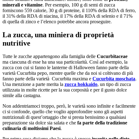
minerali e vitamine
. Per esempio, 100 g di semi di zucca
forniscono 559 calorie, 30 g di proteine, il 110% della RDA di ferro,
il 31% della RDA di niacina, il 17% della RDA di selenio e il 71%
di quella di zinco e l’elenco potrebbe ancora proseguire.
La zucca, una miniera di proprietà
nutritive
Tutte le zucche appartengono alla famiglia delle
Cucurbitaceae
ma
ciascuna di esse ha una sua particolarità. Così ad esempio, la
zucca con cui si fanno le lanterne di Halloween fanno parte della
varietà Cucurbita pepo, mentre quelle che da noi si coltivano di più
fanno parte della varietà Cucurbita maxima e
Cucurbita moschata
.
Una menzione a parte merita la
zucca hokkaido
, un tipo di zucca
utilizzata in molte ricette per la sua corposità e per il gusto dolce
simile alla castagna.
Non addentriamoci troppo, però, le varietà sono infinite e facilmente
ci si confonde, quello che voglio approfondire sono gli aspetti
nutrizionali di quest’ortaggio che si presta benissimo a qualsiasi
preparazione sia dolce sia salata e che
fa parte della tradizione
culinaria di moltissimi Paesi
.
Per prima cosa diciamo che la zucca è spesso
inserita nelle diete