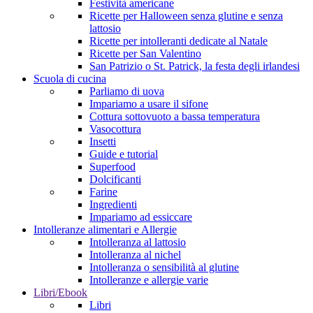
Festività americane
Ricette per Halloween senza glutine e senza
lattosio
Ricette per intolleranti dedicate al Natale
Ricette per San Valentino
San Patrizio o St. Patrick, la festa degli irlandesi
Scuola di cucina
Parliamo di uova
Impariamo a usare il sifone
Cottura sottovuoto a bassa temperatura
Vasocottura
Insetti
Guide e tutorial
Superfood
Dolcificanti
Farine
Ingredienti
Impariamo ad essiccare
Intolleranze alimentari e Allergie
Intolleranza al lattosio
Intolleranza al nichel
Intolleranza o sensibilità al glutine
Intolleranze e allergie varie
Libri/Ebook
Libri