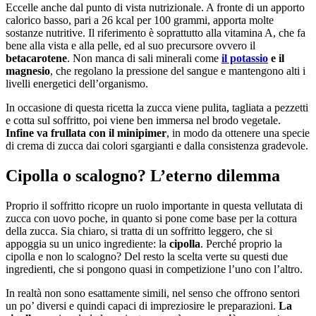
Eccelle anche dal punto di vista nutrizionale. A fronte di un apporto
calorico basso, pari a 26 kcal per 100 grammi, apporta molte
sostanze nutritive. Il riferimento è soprattutto alla vitamina A, che fa
bene alla vista e alla pelle, ed al suo precursore ovvero il
betacarotene
. Non manca di sali minerali come
il potassio
e il
magnesio
, che regolano la pressione del sangue e mantengono alti i
livelli energetici dell’organismo.
In occasione di questa ricetta la zucca viene pulita, tagliata a pezzetti
e cotta sul soffritto, poi viene ben immersa nel brodo vegetale.
Infine va frullata con il minipimer
, in modo da ottenere una specie
di crema di zucca dai colori sgargianti e dalla consistenza gradevole.
Cipolla o scalogno? L’eterno dilemma
Proprio il soffritto ricopre un ruolo importante in questa vellutata di
zucca con uovo poche, in quanto si pone come base per la cottura
della zucca. Sia chiaro, si tratta di un soffritto leggero, che si
appoggia su un unico ingrediente: la
cipolla
. Perché proprio la
cipolla e non lo scalogno? Del resto la scelta verte su questi due
ingredienti, che si pongono quasi in competizione l’uno con l’altro.
In realtà non sono esattamente simili, nel senso che offrono sentori
un po’ diversi e quindi capaci di impreziosire le preparazioni.
La