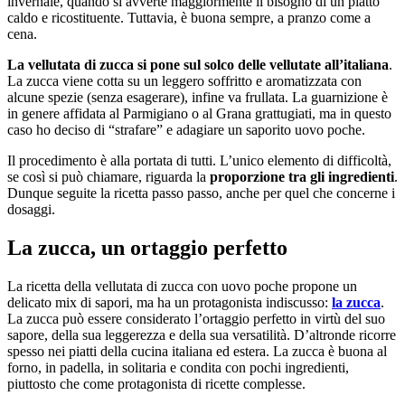
invernale, quando si avverte maggiormente il bisogno di un piatto
caldo e ricostituente. Tuttavia, è buona sempre, a pranzo come a
cena.
La vellutata di zucca si pone sul solco delle vellutate all’italiana
.
La zucca viene cotta su un leggero soffritto e aromatizzata con
alcune spezie (senza esagerare), infine va frullata. La guarnizione è
in genere affidata al Parmigiano o al Grana grattugiati, ma in questo
caso ho deciso di “strafare” e adagiare un saporito uovo poche.
Il procedimento è alla portata di tutti. L’unico elemento di difficoltà,
se così si può chiamare, riguarda la
proporzione tra gli ingredienti
.
Dunque seguite la ricetta passo passo, anche per quel che concerne i
dosaggi.
La zucca, un ortaggio perfetto
La ricetta della vellutata di zucca con uovo poche propone un
delicato mix di sapori, ma ha un protagonista indiscusso:
la zucca
.
La zucca può essere considerato l’ortaggio perfetto in virtù del suo
sapore, della sua leggerezza e della sua versatilità. D’altronde ricorre
spesso nei piatti della cucina italiana ed estera. La zucca è buona al
forno, in padella, in solitaria e condita con pochi ingredienti,
piuttosto che come protagonista di ricette complesse.