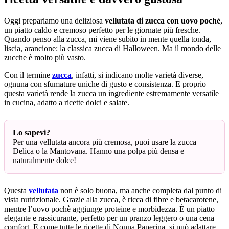
Oggi prepariamo una deliziosa
vellutata di zucca con uovo pochè
,
un piatto caldo e cremoso perfetto per le giornate più fresche.
Quando penso alla zucca, mi viene subito in mente quella tonda,
liscia, arancione: la classica zucca di Halloween. Ma il mondo delle
zucche è molto più vasto.
Con il termine
zucca
, infatti, si indicano molte varietà diverse,
ognuna con sfumature uniche di gusto e consistenza. E proprio
questa varietà rende la zucca un ingrediente estremamente versatile
in cucina, adatto a ricette dolci e salate.
Lo sapevi?
Per una vellutata ancora più cremosa, puoi usare la zucca
Delica o la Mantovana. Hanno una polpa più densa e
naturalmente dolce!
Questa
vellutata
non è solo buona, ma anche completa dal punto di
vista nutrizionale. Grazie alla zucca, è ricca di fibre e betacarotene,
mentre l’uovo pochè aggiunge proteine e morbidezza. È un piatto
elegante e rassicurante, perfetto per un pranzo leggero o una cena
comfort. E come tutte le ricette di Nonna Paperina, si può adattare