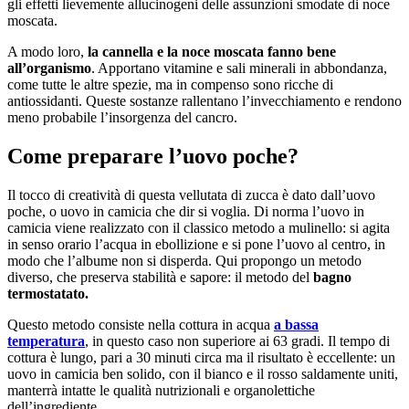
gli effetti lievemente allucinogeni delle assunzioni smodate di noce
moscata.
A modo loro,
la cannella e la noce moscata fanno bene
all’organismo
. Apportano vitamine e sali minerali in abbondanza,
come tutte le altre spezie, ma in compenso sono ricche di
antiossidanti. Queste sostanze rallentano l’invecchiamento e rendono
meno probabile l’insorgenza del cancro.
Come preparare l’uovo poche?
Il tocco di creatività di questa vellutata di zucca è dato dall’uovo
poche, o uovo in camicia che dir si voglia. Di norma l’uovo in
camicia viene realizzato con il classico metodo a mulinello: si agita
in senso orario l’acqua in ebollizione e si pone l’uovo al centro, in
modo che l’albume non si disperda. Qui propongo un metodo
diverso, che preserva stabilità e sapore: il metodo del
bagno
termostatato.
Questo metodo consiste nella cottura in acqua
a bassa
temperatura
, in questo caso non superiore ai 63 gradi. Il tempo di
cottura è lungo, pari a 30 minuti circa ma il risultato è eccellente: un
uovo in camicia ben solido, con il bianco e il rosso saldamente uniti,
manterrà intatte le qualità nutrizionali e organolettiche
dell’ingrediente.