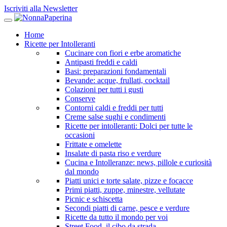
Iscriviti alla Newsletter
Home
Ricette per Intolleranti
Cucinare con fiori e erbe aromatiche
Antipasti freddi e caldi
Basi: preparazioni fondamentali
Bevande: acque, frullati, cocktail
Colazioni per tutti i gusti
Conserve
Contorni caldi e freddi per tutti
Creme salse sughi e condimenti
Ricette per intolleranti: Dolci per tutte le
occasioni
Frittate e omelette
Insalate di pasta riso e verdure
Cucina e Intolleranze: news, pillole e curiosità
dal mondo
Piatti unici e torte salate, pizze e focacce
Primi piatti, zuppe, minestre, vellutate
Picnic e schiscetta
Secondi piatti di carne, pesce e verdure
Ricette da tutto il mondo per voi
Street Food, il cibo da strada