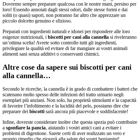
Dovremo sempre preparare qualcosa con le nostre mani, persino per
loro! Essendo annoiati dagli stessi odori, dalle stesse formi e dai
soliti (o quasi) sapori, non potranno far altro che apprezzare un
piccolo dolcetto genuino e sfizioso.
Preparati con ingredienti naturali e idonei per rispondere alle loro
esigenze nutrizionali, i
biscotti per cani alla cannella
si riveleranno
un’ottima scelta! Avrete sotto controllo tutti gli ingredienti,
privilegiare la qualità ed evitare di far mangiare ai vostri animali
alimenti sani senza additivi o conservanti chimici.
Altre cose da sapere sui biscotti per cani
alla cannella…
Secondo le ricerche, la cannella è in grado di combattere i batteri che
scatenano molto spesso delle infezioni del tratto urinario negli
esemplari più anziani. Non solo, ha proprietà stimolanti e la capacità
di favorire l’infoltimento e la lucidità del pelo, possiamo dire che
preparare dei
biscotti
sarà ancora più piacevole e soddisfacente!
Infine, dovreste considerare inoltre che questa spezia può contribuire
a
sgonfiare la pancia
, aiutando i vostri amici cani a evitare i
problemi di digestione. Sarete certi di aver realizzato un vero e
proprio rimedio che gioverà alla salute dei vostri beniamini!