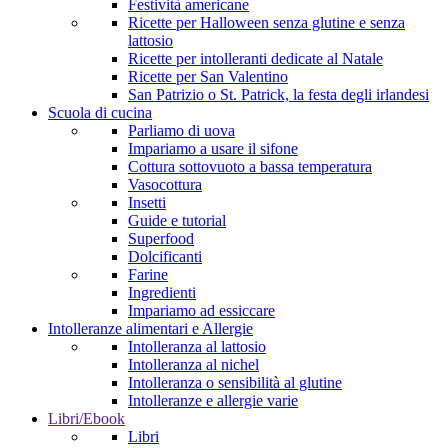
Festività americane
Ricette per Halloween senza glutine e senza
lattosio
Ricette per intolleranti dedicate al Natale
Ricette per San Valentino
San Patrizio o St. Patrick, la festa degli irlandesi
Scuola di cucina
Parliamo di uova
Impariamo a usare il sifone
Cottura sottovuoto a bassa temperatura
Vasocottura
Insetti
Guide e tutorial
Superfood
Dolcificanti
Farine
Ingredienti
Impariamo ad essiccare
Intolleranze alimentari e Allergie
Intolleranza al lattosio
Intolleranza al nichel
Intolleranza o sensibilità al glutine
Intolleranze e allergie varie
Libri/Ebook
Libri