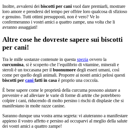
Inoltre, avvalersi dei
biscotti per cani
vuol dare premiarli, mostrare
loro amore e prendersi del tempo per offrire loro qualcosa di sfizioso
e genuino. Tutti ottimi presupposti, non è vero? Ve lo
confermeranno i vostri amici a quattro zampe, una volta che li
avranno assaggiati!
Altre cose he dovreste sapere sui biscotti
per cani!
Tra le mille sostanze contenute in questa
spezia
ovvero la
curcumina
, si è scoperto che l’equilibrio di vitamine, minerali e
steroli è un toccasana per il
buonumore
degli esseri umani, così
come per quello degli animali. Proporre ai nostri amici pelosi questi
biscotti per
cani
fatti in casa
è proprio una coccola.
È bene sapere come le proprietà della curcuma possono aiutare a
prevenire e ad alleviare le varie di forme di artrite che potrebbero
colpire i cani, riducendo di molto persino i rischi di displasie che si
manifestano in molte razze canine.
Saranno dunque una vostra arma segreta: vi aiuteranno a manifestare
appieno il vostro affetto e persino ad occuparvi al meglio della salute
dei vostri amici a quattro zampe!