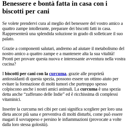
Benessere e bontà fatta in casa con i
biscotti per cani
Se volete prendervi cura al meglio del benessere del vostro amico a
quattro zampe intollerante, preparare dei biscotti fatti in casa.
Rappresenterà una splendida soluzione in grado di solleticare il suo
palato.
Grazie a componenti salutari, andremo ad aiutare il metabolismo del
nostro amico a quattro zampe e a mantenere alta la sua vitalità!
Pronti per provare questa nuova e interessante avventura nella vostra
cucina?
I
biscotti per cani con la
curcuma
, grazie alle proprietà
antiossidanti di questa spezia, possono essere un ottimo aiuto per
evitare la formazione di molti tumori che purtroppo spesso
colpiscono anche i nostri amici animali. La
curcuma
è una spezia
detta anche “zafferano delle Indie” ed è ricchissima di complessi
vitaminici.
Inserire la curcuma nei cibi per cani significa scegliere per loro una
dieta ancor più sana e preventiva di molti disturbi, come può essere
magari il sovrappeso e persino le infiammazioni (provocate a volte
dalla loro stessa golosità).