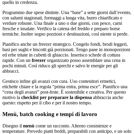
quello in credenza.
Programmo due spese distinte. Una “base” a sette giorni dall’evento,
con salumi stagionati, formaggi a lunga vita, burro chiarificato e
verdure robuste. Una finale a uno o due giorni, con pesce, carni
fresche e insalate. Verifico la catena del freddo e preparo borse
termiche. Inoltre segno porzioni e destinazioni, così niente si perde.
Pianifico anche un freezer strategico. Congelo fondi, brodi leggeri,
basi per sughi e biscotti già porzionati. Tengo pane in monoporzioni
ed erbe tritate in cubetti di ghiaccio. Inserisco schede di cottura
rapide. Con un
freezer
organizzato posso assemblare una cena in
pochi minuti. Così riduco gli sprechi e salvo le energie per gli
abbracci.
Gestisco infine gli avanzi con cura. Uso contenitori ermetici,
etichette chiare e la regola “prima entra, prima esce”. Pianifico una
“cena degli avanzi” post-feste. È sostenibile e creativa. Per questo
motivo la
checklist per preparare la dispensa
abbraccia anche
questo: rispetto per il cibo e per il nostro tempo.
Menù, batch cooking e tempi di lavoro
Disegno il
menù
come un racconto. Alterno consistenze e
temperature. Prevedo piatti freddi, preparabili con anticipo, e un solo