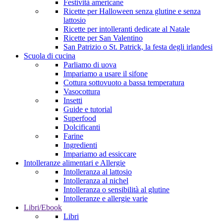
Festività americane
Ricette per Halloween senza glutine e senza
lattosio
Ricette per intolleranti dedicate al Natale
Ricette per San Valentino
San Patrizio o St. Patrick, la festa degli irlandesi
Scuola di cucina
Parliamo di uova
Impariamo a usare il sifone
Cottura sottovuoto a bassa temperatura
Vasocottura
Insetti
Guide e tutorial
Superfood
Dolcificanti
Farine
Ingredienti
Impariamo ad essiccare
Intolleranze alimentari e Allergie
Intolleranza al lattosio
Intolleranza al nichel
Intolleranza o sensibilità al glutine
Intolleranze e allergie varie
Libri/Ebook
Libri