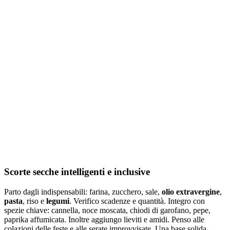
Scorte secche intelligenti e inclusive
Parto dagli indispensabili: farina, zucchero, sale,
olio extravergine
,
pasta
, riso e
legumi
. Verifico scadenze e quantità. Integro con
spezie chiave: cannella, noce moscata, chiodi di garofano, pepe,
paprika affumicata. Inoltre aggiungo lieviti e amidi. Penso alle
colazioni delle feste e alle serate improvvisate. Una base solida