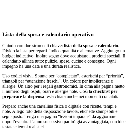
Lista della spesa e calendario operativo
Chiudo con due strumenti chiave:
lista della spesa
e
calendario
.
Divido la lista per reparti. Indico quantità e alternative. Aggiungo un
budget indicativo. Inoltre segno dove acquistare i prodotti speciali. Il
calendario allinea tutto: pulizie, spese, cucine e consegne. Ogni
impegno ha una data e una durata realistica.
Uso codici visivi. Spunte per “completato”, asterischi per “priorità”,
triangoli per “attenzione freschi”. Un colore per intolleranze e
allergie. Un altro per i regali gastronomici. In cima alla pagina metto
il numero degli ospiti, orari e allergie note. Così la
checklist per
preparare la dispensa
resta chiara anche nei momenti concitati.
Preparo anche una cartellina fisica o digitale con ricette, tempi e
note. Allego foto della disposizione tavola, etichette stampabili e
segnaposto. Tengo una pagina “lezioni imparate” da aggiornare
dopo l’evento. L’anno successivo partirò già avvantaggiata, con idee
testate e tempi realistici.