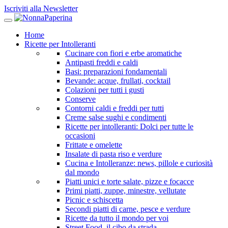
Iscriviti alla Newsletter
Home
Ricette per Intolleranti
Cucinare con fiori e erbe aromatiche
Antipasti freddi e caldi
Basi: preparazioni fondamentali
Bevande: acque, frullati, cocktail
Colazioni per tutti i gusti
Conserve
Contorni caldi e freddi per tutti
Creme salse sughi e condimenti
Ricette per intolleranti: Dolci per tutte le
occasioni
Frittate e omelette
Insalate di pasta riso e verdure
Cucina e Intolleranze: news, pillole e curiosità
dal mondo
Piatti unici e torte salate, pizze e focacce
Primi piatti, zuppe, minestre, vellutate
Picnic e schiscetta
Secondi piatti di carne, pesce e verdure
Ricette da tutto il mondo per voi
Street Food, il cibo da strada