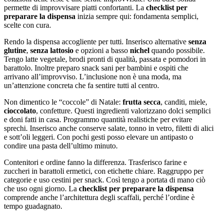
permette di improvvisare piatti confortanti. La
checklist per
preparare la dispensa
inizia sempre qui: fondamenta semplici,
scelte con cura.
Rendo la dispensa accogliente per tutti. Inserisco alternative
senza
glutine
,
senza lattosio
e opzioni a basso
nichel
quando possibile.
Tengo latte vegetale, brodi pronti di qualità, passata e pomodori in
barattolo. Inoltre preparo snack sani per bambini e ospiti che
arrivano all’improvviso. L’inclusione non è una moda, ma
un’attenzione concreta che fa sentire tutti al centro.
Non dimentico le “coccole” di Natale:
frutta secca
, canditi, miele,
cioccolato
, confetture. Questi ingredienti valorizzano dolci semplici
e doni fatti in casa. Programmo quantità realistiche per evitare
sprechi. Inserisco anche conserve salate, tonno in vetro, filetti di alici
e sott’oli leggeri. Con pochi gesti posso elevare un antipasto o
condire una pasta dell’ultimo minuto.
Contenitori e ordine fanno la differenza. Trasferisco farine e
zuccheri in barattoli ermetici, con etichette chiare. Raggruppo per
categorie e uso cestini per snack. Così tengo a portata di mano ciò
che uso ogni giorno. La
checklist per preparare la dispensa
comprende anche l’architettura degli scaffali, perché l’ordine è
tempo guadagnato.