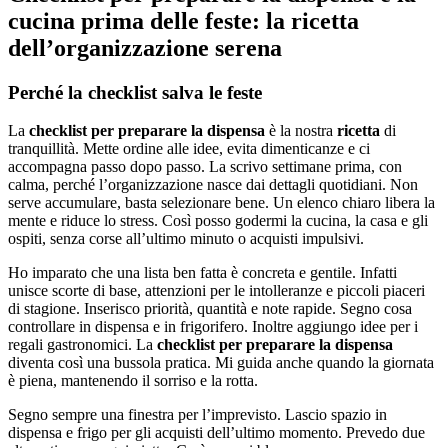
cucina prima delle feste: la ricetta
dell’organizzazione serena
Perché la checklist salva le feste
La
checklist per preparare la dispensa
è la nostra
ricetta
di
tranquillità. Mette ordine alle idee, evita dimenticanze e ci
accompagna passo dopo passo. La scrivo settimane prima, con
calma, perché l’organizzazione nasce dai dettagli quotidiani. Non
serve accumulare, basta selezionare bene. Un elenco chiaro libera la
mente e riduce lo stress. Così posso godermi la cucina, la casa e gli
ospiti, senza corse all’ultimo minuto o acquisti impulsivi.
Ho imparato che una lista ben fatta è concreta e gentile. Infatti
unisce scorte di base, attenzioni per le intolleranze e piccoli piaceri
di stagione. Inserisco priorità, quantità e note rapide. Segno cosa
controllare in dispensa e in frigorifero. Inoltre aggiungo idee per i
regali gastronomici. La
checklist per preparare la dispensa
diventa così una bussola pratica. Mi guida anche quando la giornata
è piena, mantenendo il sorriso e la rotta.
Segno sempre una finestra per l’imprevisto. Lascio spazio in
dispensa e frigo per gli acquisti dell’ultimo momento. Prevedo due