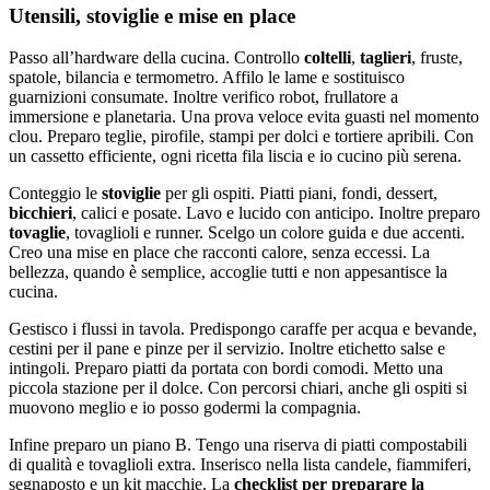
Utensili, stoviglie e mise en place
Passo all’hardware della cucina. Controllo
coltelli
,
taglieri
, fruste,
spatole, bilancia e termometro. Affilo le lame e sostituisco
guarnizioni consumate. Inoltre verifico robot, frullatore a
immersione e planetaria. Una prova veloce evita guasti nel momento
clou. Preparo teglie, pirofile, stampi per dolci e tortiere apribili. Con
un cassetto efficiente, ogni ricetta fila liscia e io cucino più serena.
Conteggio le
stoviglie
per gli ospiti. Piatti piani, fondi, dessert,
bicchieri
, calici e posate. Lavo e lucido con anticipo. Inoltre preparo
tovaglie
, tovaglioli e runner. Scelgo un colore guida e due accenti.
Creo una mise en place che racconti calore, senza eccessi. La
bellezza, quando è semplice, accoglie tutti e non appesantisce la
cucina.
Gestisco i flussi in tavola. Predispongo caraffe per acqua e bevande,
cestini per il pane e pinze per il servizio. Inoltre etichetto salse e
intingoli. Preparo piatti da portata con bordi comodi. Metto una
piccola stazione per il dolce. Con percorsi chiari, anche gli ospiti si
muovono meglio e io posso godermi la compagnia.
Infine preparo un piano B. Tengo una riserva di piatti compostabili
di qualità e tovaglioli extra. Inserisco nella lista candele, fiammiferi,
segnaposto e un kit macchie. La
checklist per preparare la