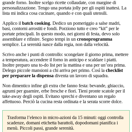
grande forno. Inoltre scelgo ricette collaudate, con margine di
personalizzazione. Tengo una portata jolly per gli ospiti inattesi. La
lista mi indica cosa cucinare, quando e con quali utensili.
Applico il
batch cooking
. Dedico un pomeriggio a salse madri,
basi, contorni arrostiti e fondi. Porziono tutto e creo “kit” per le
portate principali. In questo modo, nei giorni di festa, devo solo
assemblare e rifinire. Segno tempi in un
cronoprogramma
semplice. La serenità nasce dalla regia, non dalla velocità.
Scrivo anche i punti di controllo: scongelare il giorno prima, mettere
a temperatura, accendere il forno in anticipo e scaldare i piatti.
Inoltre preparo una to-do list per la mattina e una per un’ora prima.
Delego piccole mansioni a chi arriva per primo. Così la
checklist
per preparare la dispensa
diventa un lavoro di squadra.
Non dimentico infine gli extra che fanno festa: bevande, ghiaccio,
agrumi per guarnire, erbe fresche e fiori. Tieni pronte scatole per il
take-away degli ospiti. Evitano sprechi e diventano un regalo
affettuoso. Perciò la cucina resta ordinata e la serata scorre dolce.
Trasforma l’elenco in micro-azioni da 15 minuti: oggi controlla
scadenze, domani etichetta barattoli, dopodomani pianifica i
menù. Piccoli passi, grande serenità.