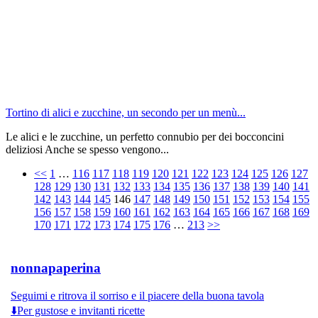
Tortino di alici e zucchine, un secondo per un menù...
Le alici e le zucchine, un perfetto connubio per dei bocconcini
deliziosi Anche se spesso vengono...
<<
1
…
116
117
118
119
120
121
122
123
124
125
126
127
128
129
130
131
132
133
134
135
136
137
138
139
140
141
142
143
144
145
146
147
148
149
150
151
152
153
154
155
156
157
158
159
160
161
162
163
164
165
166
167
168
169
170
171
172
173
174
175
176
…
213
>>
nonnapaperina
Seguimi e ritrova il sorriso e il piacere della buona tavola
⬇️Per gustose e invitanti ricette