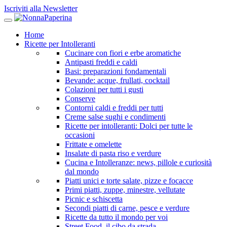
Iscriviti alla Newsletter
Home
Ricette per Intolleranti
Cucinare con fiori e erbe aromatiche
Antipasti freddi e caldi
Basi: preparazioni fondamentali
Bevande: acque, frullati, cocktail
Colazioni per tutti i gusti
Conserve
Contorni caldi e freddi per tutti
Creme salse sughi e condimenti
Ricette per intolleranti: Dolci per tutte le
occasioni
Frittate e omelette
Insalate di pasta riso e verdure
Cucina e Intolleranze: news, pillole e curiosità
dal mondo
Piatti unici e torte salate, pizze e focacce
Primi piatti, zuppe, minestre, vellutate
Picnic e schiscetta
Secondi piatti di carne, pesce e verdure
Ricette da tutto il mondo per voi
Street Food, il cibo da strada