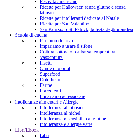
Festività americane
Ricette per Halloween senza glutine e senza
lattosio
Ricette per intolleranti dedicate al Natale
Ricette per San Valentino
San Patrizio o St. Patrick, la festa degli irlandesi
Scuola di cucina
Parliamo di uova
Impariamo a usare il sifone
Cottura sottovuoto a bassa temperatura
Vasocottura
Insetti
Guide e tutorial
Superfood
Dolcificanti
Farine
Ingredienti
Impariamo ad essiccare
Intolleranze alimentari e Allergie
Intolleranza al lattosio
Intolleranza al nichel
Intolleranza o sensibilità al glutine
Intolleranze e allergie varie
Libri/Ebook
Libri