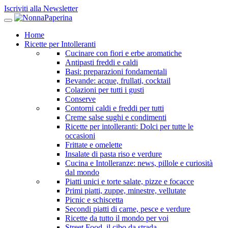
Iscriviti alla Newsletter
Home
Ricette per Intolleranti
Cucinare con fiori e erbe aromatiche
Antipasti freddi e caldi
Basi: preparazioni fondamentali
Bevande: acque, frullati, cocktail
Colazioni per tutti i gusti
Conserve
Contorni caldi e freddi per tutti
Creme salse sughi e condimenti
Ricette per intolleranti: Dolci per tutte le
occasioni
Frittate e omelette
Insalate di pasta riso e verdure
Cucina e Intolleranze: news, pillole e curiosità
dal mondo
Piatti unici e torte salate, pizze e focacce
Primi piatti, zuppe, minestre, vellutate
Picnic e schiscetta
Secondi piatti di carne, pesce e verdure
Ricette da tutto il mondo per voi
Street Food, il cibo da strada