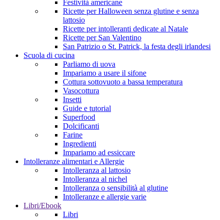
Festività americane
Ricette per Halloween senza glutine e senza
lattosio
Ricette per intolleranti dedicate al Natale
Ricette per San Valentino
San Patrizio o St. Patrick, la festa degli irlandesi
Scuola di cucina
Parliamo di uova
Impariamo a usare il sifone
Cottura sottovuoto a bassa temperatura
Vasocottura
Insetti
Guide e tutorial
Superfood
Dolcificanti
Farine
Ingredienti
Impariamo ad essiccare
Intolleranze alimentari e Allergie
Intolleranza al lattosio
Intolleranza al nichel
Intolleranza o sensibilità al glutine
Intolleranze e allergie varie
Libri/Ebook
Libri