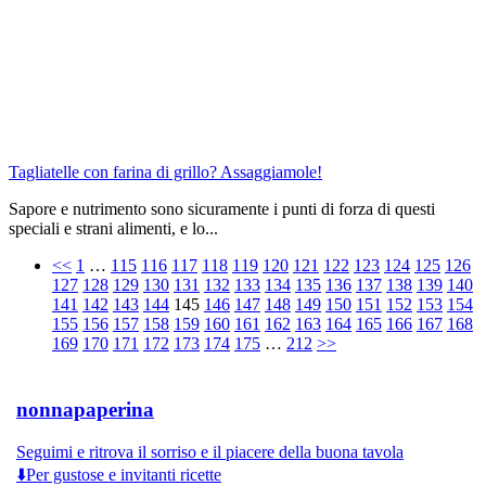
Tagliatelle con farina di grillo? Assaggiamole!
Sapore e nutrimento sono sicuramente i punti di forza di questi
speciali e strani alimenti, e lo...
<<
1
…
115
116
117
118
119
120
121
122
123
124
125
126
127
128
129
130
131
132
133
134
135
136
137
138
139
140
141
142
143
144
145
146
147
148
149
150
151
152
153
154
155
156
157
158
159
160
161
162
163
164
165
166
167
168
169
170
171
172
173
174
175
…
212
>>
nonnapaperina
Seguimi e ritrova il sorriso e il piacere della buona tavola
⬇️Per gustose e invitanti ricette